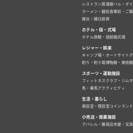
レストラン
居酒屋
バル・ダ
ラーメン・麺処
食事処・ご
屋台・縁日
厨房
ホテル・宿・式場
ホテル
旅館・宿
結婚式場
レジャー・娯楽
キャンプ場・オートサイト
釣り・釣り堀
博物館・美術
スポーツ・運動施設
フィットネスクラブ・ジム
馬・乗馬
アクティビティ
生活・暮らし
美容室・理容室
コインラン
小売店・商業施設
アパレル・雑貨店
本屋・文