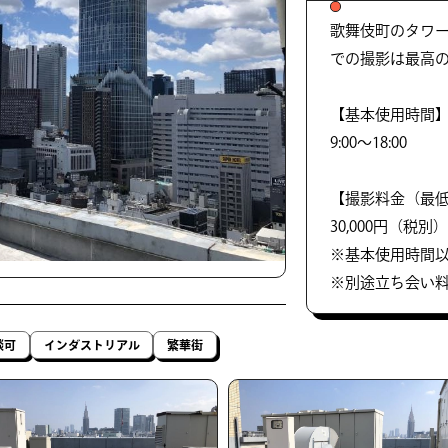
歌舞伎町のタワ
での撮影は最高
【基本使用時間
9:00～18:00
【撮影料金（最低
30,000円（税別）/
※基本使用時間以
※別途立ち会い
談可
インダストリアル
繁華街