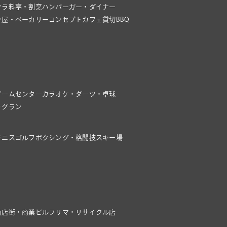
クラ
料亭・割烹
ハンバーガー・ダイナー
ン屋・ベーカリー
コンセプトカフェ
貸切BBQ
ゲームセンター
カラオケ・ダーツ・卓球
ッグラン
テニス
ゴルフ
ボクシング・格闘技
スキー場
商店街・商業ビル
フリマ・リサイクル店