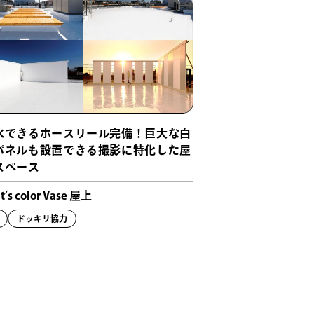
水できるホースリール完備！巨大な白
パネルも設置できる撮影に特化した屋
スペース
t’s color Vase 屋上
ドッキリ協力