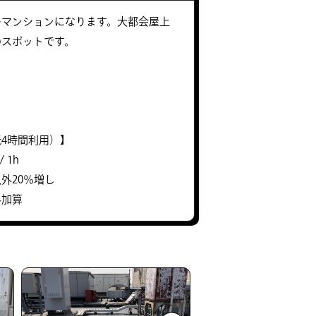
ーマンションになります。大都会屋上
のスポットです。
】
4時間利用）】
 1h
外20％増し
料加算