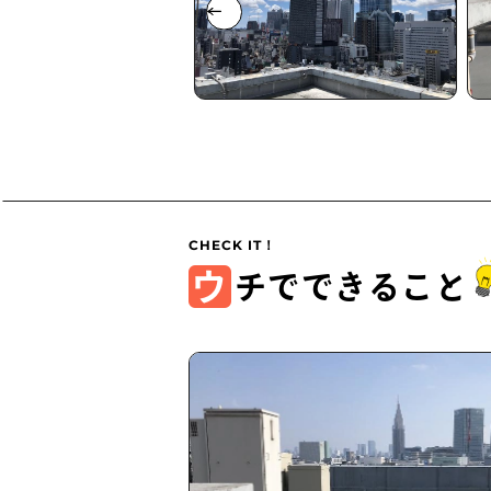
ウ
チでできること