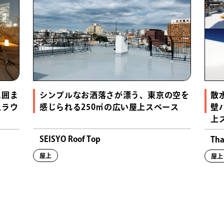
シンプルなお洒落さが漂う、東京の空を
散
に囲ま
感じられる250㎡の広い屋上スペース
壁
上ラウ
上
SEISYO Roof Top
Tha
屋上
屋上