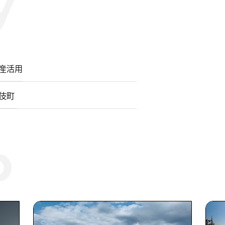
産活用
町 ​