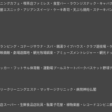
イニング
カフェ・喫茶店
ファミレス・食堂
バー・ラウンジ
スナック・キャバ
飯屋
エスニック・アジアン
スイーツ・ケーキ
寿司・天ぷら
焼肉・ステーキ
パ
グランピング・コテージ
サウナ・スパ・銭湯
ライブハウス・クラブ
遊技場・
館
映画館・劇場
遊園地・観光牧場
娯楽・アミューズメント
レジャー・観光
ド
サッカー・フットサル
体育館・運動場
プール
スケートパーク
バスケット
野球
ドリー
クリーニング
エステ・マッサージ
クリニック・病院
神社仏閣
具店
スーパー・生鮮食品店
玩具・駄菓子
花屋・植物
楽器・レコード
コンビニ