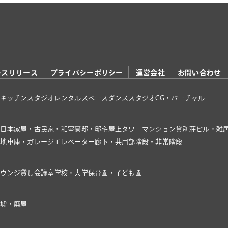
レスリリース
プライバシーポリシー
運営会社
お問い合わせ
オ
キッチンスタジオ
レンタルスペース
ダンススタジオ
CG・バーチャル
家
日本家屋・古民家・和室
豪邸・邸宅
屋上
タワーマンション
貸別荘
ビル・雑
き地
車庫・ガレージ
エレベーター
廊下・共用部
階段・非常階段
ラウンジ
貸し会議室
学校・大学
保育園・子ども園
廃墟・廃屋