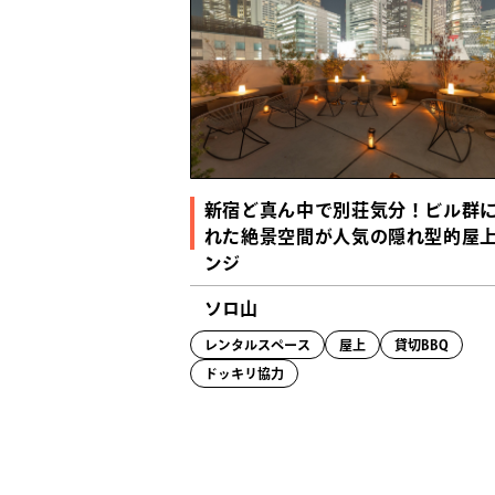
新宿ど真ん中で別荘気分！ビル群
れた絶景空間が人気の隠れ型的屋
ンジ
ソロ山
レンタルスペース
屋上
貸切BBQ
ドッキリ協力