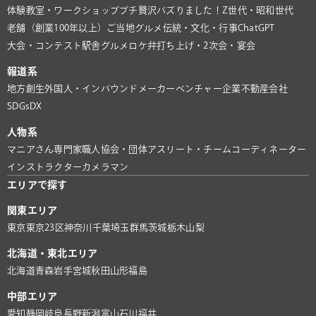
体験教室・ワークショップ
プチ贅沢
バズりました！
Z世代・昭和世代
老舗（創業100年以上）
ご当地グルメ
伝統・文化・行事
ChatGPT
大会・コンテスト
駅舎グルメ
ロケ弁
打ち上げ・2次会・宴会
報道系
地方創生
外国人・インバウンド
メーカー
ベンチャー企業
不動産会社
SDGs
DX
人物系
マニアさん
専門家
職人
協会・団体
アスリート・チーム
コーディネーター
インストラクター
カメラマン
エリアで探す
関東エリア
東京
東京23区
神奈川
千葉
埼玉
群馬
茨城
栃木
山梨
北海道・東北エリア
北海道
青森
岩手
宮城
秋田
山形
福島
中部エリア
愛知
静岡
岐阜
長野
新潟
富山
石川
福井