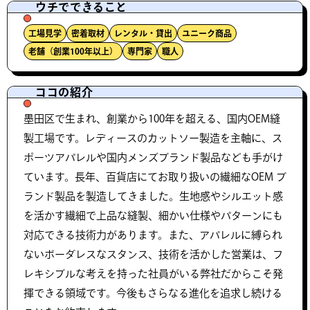
ウチでできること
工場見学
密着取材
レンタル・貸出
ユニーク商品
老舗（創業100年以上）
専門家
職人
ココの紹介
墨田区で生まれ、創業から100年を超える、国内OEM縫
製工場です。レディースのカットソー製造を主軸に、ス
ポーツアパレルや国内メンズブランド製品なども手がけ
ています。長年、百貨店にてお取り扱いの繊細なOEM ブ
ランド製品を製造してきました。生地感やシルエット感
を活かす繊細で上品な縫製、細かい仕様やパターンにも
対応できる技術力があります。また、アパレルに縛られ
ないボーダレスなスタンス、技術を活かした営業は、フ
レキシブルな考えを持った社員がいる弊社だからこそ発
揮できる領域です。今後もさらなる進化を追求し続ける