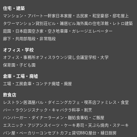
住宅・建築
マンション・アパート
一軒家
日本家屋・古民家・和室
豪邸・邸宅
屋上
タワーマンション
貸別荘
ビル・雑居ビル
海外風の住宅
洋館・レトロ建築
庭園・日本庭園
空き家・空き地
車庫・ガレージ
エレベーター
廊下・共用部
階段・非常階段
オフィス・学校
オフィス・事務所
オフィスラウンジ
貸し会議室
学校・大学
保育園・子ども園
倉庫・工場・廃墟
工場・工房
倉庫・コンテナ
廃墟・廃屋
飲食店
レストラン
居酒屋
バル・ダイニング
カフェ・喫茶店
ファミレス・食堂
バー・ラウンジ
スナック・キャバクラ
料亭・割烹
ハンバーガー・ダイナー
ラーメン・麺処
食事処・ご飯屋
エスニック・アジアン
スイーツ・ケーキ
寿司・天ぷら
焼肉・ステーキ
パン屋・ベーカリー
コンセプトカフェ
貸切BBQ
屋台・縁日
厨房