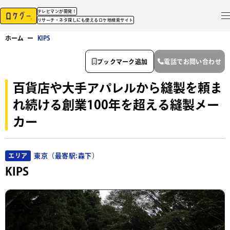
テレビマンが開発！
リサーチ・ネタ探しにも使えるロケ地検索サイト
ホーム
ー
KIPS
ブックマーク追加
電話でお問い合わせ
百貨店や大手アパレルから縫製を頼ま
れ続ける創業100年を超える縫製メー
カー
東京（最寄駅:森下）
エリア
KIPS