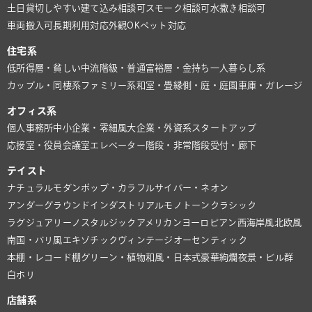
土日貸切しやすい
建て込み相談可
スモーク相談可
水撒き相談可
車両搬入可
長期利用対応
外観OK
ペット対応
住宅系
低所得層・貧しい
中流階級・普通
富裕層・金持ち
一人暮らし系
カップル・同棲系
ファミリー系
和室・畳
縁側・庭・庭園
車庫・ガレージ
オフィス系
個人事務所
中小企業・零細風
大企業・外資系
スタートアップ
応接室・役員会議室
エレベーター
階段・非常階段
受付・廊下
テイスト
ナチュラル
モダン
ポップ・カラフル
サイバー・ネオン
アンダーグラウンド
インダストリアル
モノトーン
クラシック
ラグジュアリー
ノスタルジック
アメリカン
ヨーロピアン
西海岸風
北欧風
南国・バリ風
エキゾチック
ヴィンテージ
オーセンティック
本棚・レコード棚
グリーン・植物
和風・日本式
豪華絢爛
夜景・ビル群
白ホリ
店舗系