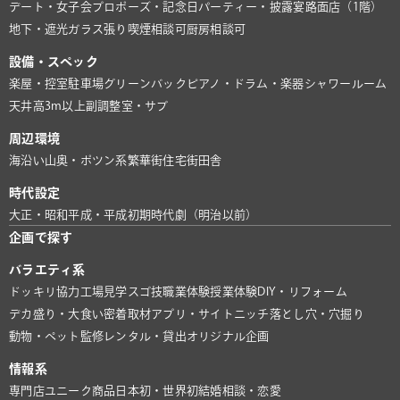
デート・女子会
プロポーズ・記念日
パーティー・披露宴
路面店（1階）
地下・遮光
ガラス張り
喫煙相談可
厨房相談可
設備・スペック
楽屋・控室
駐車場
グリーンバック
ピアノ・ドラム・楽器
シャワールーム
天井高3m以上
副調整室・サブ
周辺環境
海沿い
山奥・ポツン系
繁華街
住宅街
田舎
時代設定
大正・昭和
平成・平成初期
時代劇（明治以前）
企画で探す
バラエティ系
ドッキリ協力
工場見学
スゴ技
職業体験
授業体験
DIY・リフォーム
デカ盛り・大食い
密着取材
アプリ・サイト
ニッチ
落とし穴・穴掘り
動物・ペット
監修
レンタル・貸出
オリジナル企画
情報系
専門店
ユニーク商品
日本初・世界初
結婚相談・恋愛