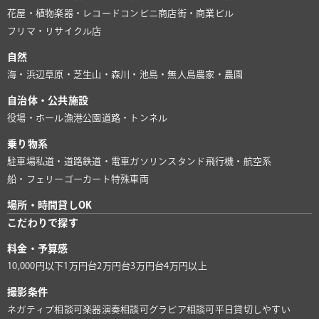
花屋・植物
楽器・レコード
コンビニ
商店街・商業ビル
フリマ・リサイクル店
自然
海・浜辺
草原・芝生
山・森
川・池
島・無人島
農家・農園
自治体・公共施設
役場・ホール
漁港
公園
道路・トンネル
乗り物系
駐車場
私道・道路
鉄道・電車
ガソリンスタンド
飛行機・航空系
船・フェリー
ゴーカート
特殊車両
場所・時間貸しOK
こだわりで探す
料金・予算感
10,000円以下
1万円台
2万円台
3万円台
4万円以上
撮影条件
ネガティブ相談可
楽器演奏相談可
グラビア相談可
平日貸切しやすい