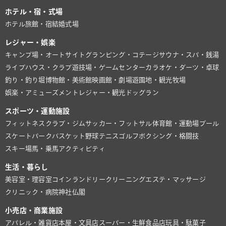
ホテル・宿・式場
ホテル
旅館・宿
結婚式場
レジャー・娯楽
キャンプ場・オートサイト
グランピング・コテージ
サウナ・スパ・銭湯
ライブハウス・クラブ
遊技場・ゲームセンター
カラオケ・ダーツ・卓球
釣り・釣り堀
博物館・美術館
映画館・劇場
遊園地・観光牧場
娯楽・アミューズメント
レジャー・観光
ドッグラン
スポーツ・運動施設
フィットネスクラブ・ジム
サッカー・フットサル
体育館・運動場
プール
スケートパーク
バスケット
野球
テニス
ゴルフ
ボクシング・格闘技
スキー場
馬・乗馬
アクティビティ
生活・暮らし
美容室・理容室
コインランドリー
クリーニング
エステ・マッサージ
クリニック・病院
神社仏閣
小売店・商業施設
アパレル・雑貨店
本屋・文具店
スーパー・生鮮食品店
玩具・駄菓子