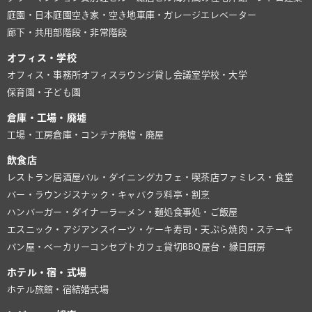
庭園・日本庭園
空き家・空き地
車庫・ガレージ
エレベーター
廊下・共用部
階段・非常階段
オフィス・学校
オフィス・事務所
オフィスラウンジ
貸し会議室
学校・大学
保育園・子ども園
倉庫・工場・廃墟
工場・工房
倉庫・コンテナ
廃墟・廃屋
飲食店
レストラン
居酒屋
バル・ダイニング
カフェ・喫茶店
ファミレス・食堂
バー・ラウンジ
スナック・キャバクラ
料亭・割烹
ハンバーガー・ダイナー
ラーメン・麺処
食事処・ご飯屋
エスニック・アジアン
スイーツ・ケーキ
寿司・天ぷら
焼肉・ステーキ
パン屋・ベーカリー
コンセプトカフェ
貸切BBQ
屋台・縁日
厨房
ホテル・宿・式場
ホテル
旅館・宿
結婚式場