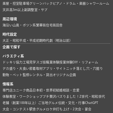
楽屋・控室
駐車場
グリーンバック
ピアノ・ドラム・楽器
シャワールーム
天井高3m以上
副調整室・サブ
周辺環境
海沿い
山奥・ポツン系
繁華街
住宅街
田舎
時代設定
大正・昭和
平成・平成初期
時代劇（明治以前）
企画で探す
バラエティ系
ドッキリ協力
工場見学
スゴ技
職業体験
授業体験
DIY・リフォーム
デカ盛り・大食い
密着取材
アプリ・サイト
ニッチ
落とし穴・穴掘り
動物・ペット
監修
レンタル・貸出
オリジナル企画
情報系
専門店
ユニーク商品
日本初・世界初
結婚相談・恋愛
体験教室・ワークショップ
プチ贅沢
バズりました！
Z世代・昭和世代
老舗（創業100年以上）
ご当地グルメ
伝統・文化・行事
ChatGPT
大会・コンテスト
駅舎グルメ
ロケ弁
打ち上げ・2次会・宴会