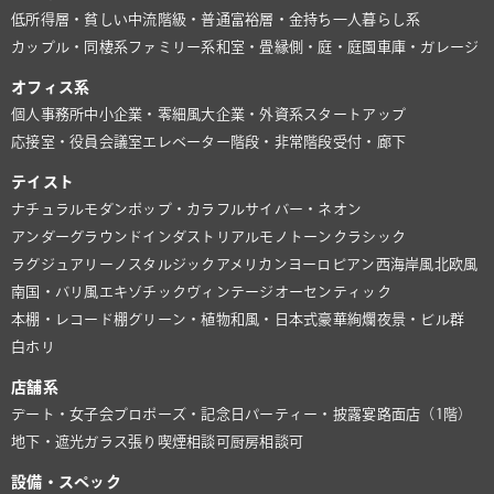
低所得層・貧しい
中流階級・普通
富裕層・金持ち
一人暮らし系
カップル・同棲系
ファミリー系
和室・畳
縁側・庭・庭園
車庫・ガレージ
オフィス系
個人事務所
中小企業・零細風
大企業・外資系
スタートアップ
応接室・役員会議室
エレベーター
階段・非常階段
受付・廊下
テイスト
ナチュラル
モダン
ポップ・カラフル
サイバー・ネオン
アンダーグラウンド
インダストリアル
モノトーン
クラシック
ラグジュアリー
ノスタルジック
アメリカン
ヨーロピアン
西海岸風
北欧風
南国・バリ風
エキゾチック
ヴィンテージ
オーセンティック
本棚・レコード棚
グリーン・植物
和風・日本式
豪華絢爛
夜景・ビル群
白ホリ
店舗系
デート・女子会
プロポーズ・記念日
パーティー・披露宴
路面店（1階）
地下・遮光
ガラス張り
喫煙相談可
厨房相談可
設備・スペック