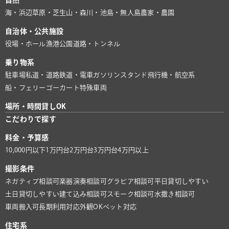
自然
海・浜辺
草原・芝生
山・森
川・池
島・無人島
農家・農園
自治体・公共施設
役場・ホール
漁港
公園
道路・トンネル
乗り物系
駐車場
私道・道路
鉄道・電車
ガソリンスタンド
飛行機・航空系
船・フェリー
ゴーカート
特殊車両
場所・時間貸しOK
こだわりで探す
料金・予算感
10,000円以下
1万円台
2万円台
3万円台
4万円以上
撮影条件
ネガティブ相談可
楽器演奏相談可
グラビア相談可
平日貸切しやすい
土日貸切しやすい
建て込み相談可
スモーク相談可
水撒き相談可
車両搬入可
長期利用対応
外観OK
ペット対応
住宅系