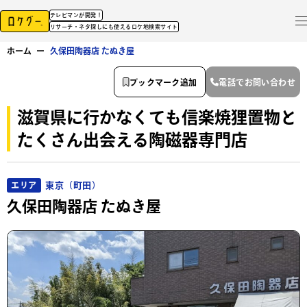
テレビマンが開発！
リサーチ・ネタ探しにも使えるロケ地検索サイト
ホーム
ー
久保田陶器店 たぬき屋
ブックマーク追加
電話でお問い合わせ
滋賀県に行かなくても信楽焼狸置物と
たくさん出会える陶磁器専門店
東京（町田）
エリア
久保田陶器店 たぬき屋