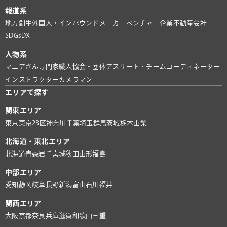
報道系
地方創生
外国人・インバウンド
メーカー
ベンチャー企業
不動産会社
SDGs
DX
人物系
マニアさん
専門家
職人
協会・団体
アスリート・チーム
コーディネーター
インストラクター
カメラマン
エリアで探す
関東エリア
東京
東京23区
神奈川
千葉
埼玉
群馬
茨城
栃木
山梨
北海道・東北エリア
北海道
青森
岩手
宮城
秋田
山形
福島
中部エリア
愛知
静岡
岐阜
長野
新潟
富山
石川
福井
関西エリア
大阪
京都
奈良
兵庫
滋賀
和歌山
三重