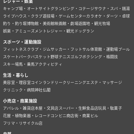
レジャー・娯楽
キャンプ場・オートサイト
グランピング・コテージ
サウナ・スパ・銭湯
ライブハウス・クラブ
遊技場・ゲームセンター
カラオケ・ダーツ・卓球
釣り・釣り堀
博物館・美術館
映画館・劇場
遊園地・観光牧場
娯楽・アミューズメント
レジャー・観光
ドッグラン
スポーツ・運動施設
フィットネスクラブ・ジム
サッカー・フットサル
体育館・運動場
プール
スケートパーク
バスケット
野球
テニス
ゴルフ
ボクシング・格闘技
スキー場
馬・乗馬
アクティビティ
生活・暮らし
美容室・理容室
コインランドリー
クリーニング
エステ・マッサージ
クリニック・病院
神社仏閣
小売店・商業施設
アパレル・雑貨店
本屋・文具店
スーパー・生鮮食品店
玩具・駄菓子
花屋・植物
楽器・レコード
コンビニ
商店街・商業ビル
フリマ・リサイクル店