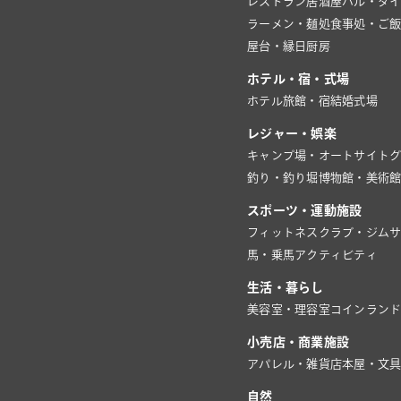
レストラン
居酒屋
バル・ダ
ラーメン・麺処
食事処・ご
屋台・縁日
厨房
ホテル・宿・式場
ホテル
旅館・宿
結婚式場
レジャー・娯楽
キャンプ場・オートサイト
釣り・釣り堀
博物館・美術
スポーツ・運動施設
フィットネスクラブ・ジム
馬・乗馬
アクティビティ
生活・暮らし
美容室・理容室
コインラン
小売店・商業施設
アパレル・雑貨店
本屋・文
自然