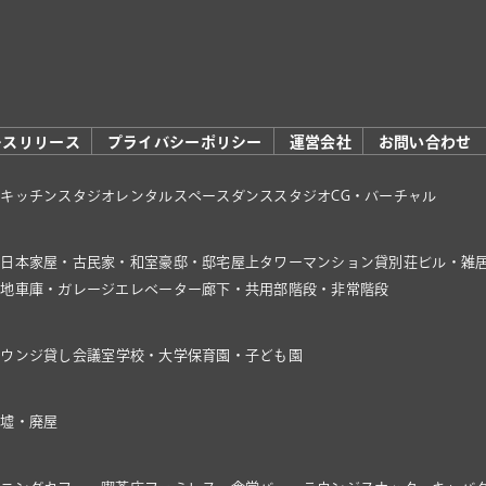
レスリリース
プライバシーポリシー
運営会社
お問い合わせ
オ
キッチンスタジオ
レンタルスペース
ダンススタジオ
CG・バーチャル
家
日本家屋・古民家・和室
豪邸・邸宅
屋上
タワーマンション
貸別荘
ビル・雑
き地
車庫・ガレージ
エレベーター
廊下・共用部
階段・非常階段
ラウンジ
貸し会議室
学校・大学
保育園・子ども園
廃墟・廃屋