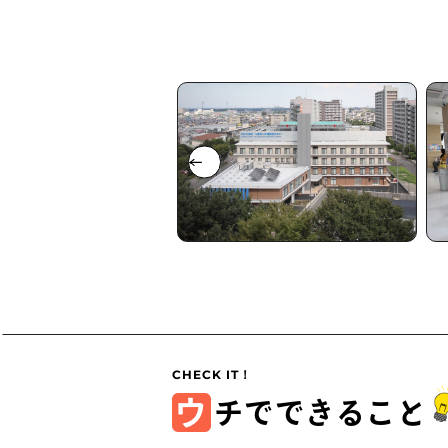
ウ
チでできること