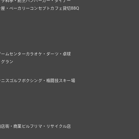
クラ
料亭・割烹
ハンバーガー・ダイナー
ン屋・ベーカリー
コンセプトカフェ
貸切BBQ
ゲームセンター
カラオケ・ダーツ・卓球
ッグラン
テニス
ゴルフ
ボクシング・格闘技
スキー場
商店街・商業ビル
フリマ・リサイクル店