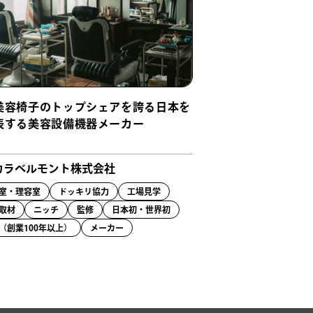
美容椅子のトップシェアを誇る日本を
表する美容設備機器メーカー
カラベルモント株式会社
室・理容室
ドッキリ協力
工場見学
取材
ニッチ
監修
日本初・世界初
（創業100年以上）
メーカー