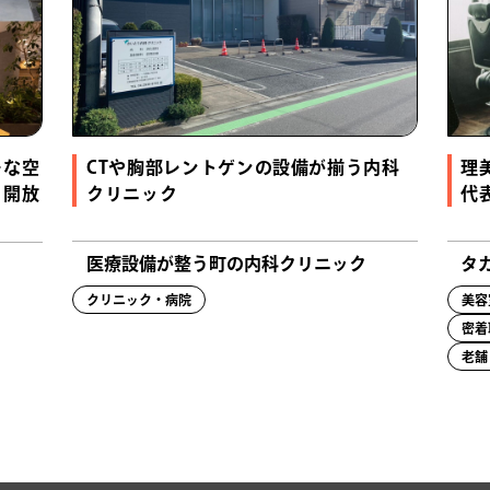
レな空
CTや胸部レントゲンの設備が揃う内科
理
々開放
クリニック
代
医療設備が整う町の内科クリニック
タ
クリニック・病院
美容
密着
老舗