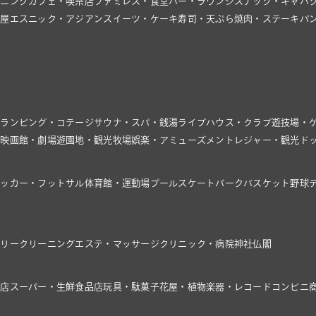
イニング
カフェ・喫茶店
ファミレス・食堂
バー・ラウンジ
スナック・キャバ
飯屋
エスニック・アジアン
スイーツ・ケーキ
寿司・天ぷら
焼肉・ステーキ
パ
グランピング・コテージ
サウナ・スパ・銭湯
ライブハウス・クラブ
遊技場・
館
映画館・劇場
遊園地・観光牧場
娯楽・アミューズメント
レジャー・観光
ド
サッカー・フットサル
体育館・運動場
プール
スケートパーク
バスケット
野球
ドリー
クリーニング
エステ・マッサージ
クリニック・病院
神社仏閣
具店
スーパー・生鮮食品店
玩具・駄菓子
花屋・植物
楽器・レコード
コンビニ