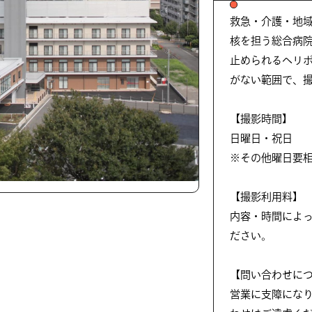
救急・介護・地
核を担う総合病院
止められるヘリ
がない範囲で、
【撮影時間】
日曜日・祝日
※その他曜日要
【撮影利用料】
内容・時間によ
ださい。
【問い合わせに
営業に支障にな