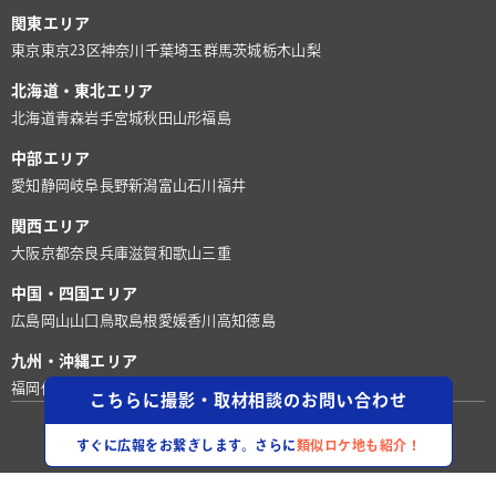
関東エリア
東京
東京23区
神奈川
千葉
埼玉
群馬
茨城
栃木
山梨
北海道・東北エリア
北海道
青森
岩手
宮城
秋田
山形
福島
中部エリア
愛知
静岡
岐阜
長野
新潟
富山
石川
福井
関西エリア
大阪
京都
奈良
兵庫
滋賀
和歌山
三重
中国・四国エリア
広島
岡山
山口
鳥取
島根
愛媛
香川
高知
徳島
九州・沖縄エリア
福岡
佐賀
長崎
熊本
大分
宮崎
鹿児島
沖縄
こちらに撮影・取材相談のお問い合わせ
©株式会社ロケグー
すぐに広報をお繋ぎします。さらに
類似ロケ地も紹介！