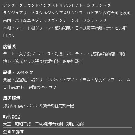
アンダーグラウンド
インダストリアル
モノトーン
クラシック
ラグジュアリー
ノスタルジック
アメリカン
ヨーロピアン
西海岸風
北欧風
南国・バリ風
エキゾチック
ヴィンテージ
オーセンティック
本棚・レコード棚
グリーン・植物
和風・日本式
豪華絢爛
夜景・ビル群
白ホリ
店舗系
デート・女子会
プロポーズ・記念日
パーティー・披露宴
路面店（1階）
地下・遮光
ガラス張り
喫煙相談可
厨房相談可
設備・スペック
楽屋・控室
駐車場
グリーンバック
ピアノ・ドラム・楽器
シャワールーム
天井高3m以上
副調整室・サブ
周辺環境
海沿い
山奥・ポツン系
繁華街
住宅街
田舎
時代設定
大正・昭和
平成・平成初期
時代劇（明治以前）
企画で探す