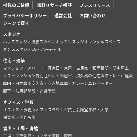
掲載のご依頼
無料リサーチ相談
プレスリリース
プライバシーポリシー
運営会社
お問い合わせ
シーンで探す
スタジオ
ハウススタジオ
撮影スタジオ
キッチンスタジオ
レンタルスペース
ダンススタジオ
CG・バーチャル
住宅・建築
マンション・アパート
一軒家
日本家屋・古民家・和室
豪邸・邸宅
屋上
タワーマンション
貸別荘
ビル・雑居ビル
海外風の住宅
洋館・レトロ建築
庭園・日本庭園
空き家・空き地
車庫・ガレージ
エレベーター
廊下・共用部
階段・非常階段
オフィス・学校
オフィス・事務所
オフィスラウンジ
貸し会議室
学校・大学
保育園・子ども園
倉庫・工場・廃墟
工場・工房
倉庫・コンテナ
廃墟・廃屋