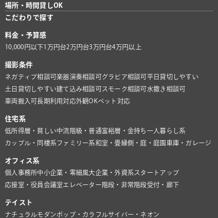
場所・時間貸しOK
こだわりで探す
料金・予算感
10,000円以下
1万円台
2万円台
3万円台
4万円以上
撮影条件
ネガティブ相談可
楽器演奏相談可
グラビア相談可
平日貸切しやすい
土日貸切しやすい
建て込み相談可
スモーク相談可
水撒き相談可
車両搬入可
長期利用対応
外観OK
ペット対応
住宅系
低所得層・貧しい
中流階級・普通
富裕層・金持ち
一人暮らし系
カップル・同棲系
ファミリー系
和室・畳
縁側・庭・庭園
車庫・ガレージ
オフィス系
個人事務所
中小企業・零細風
大企業・外資系
スタートアップ
応接室・役員会議室
エレベーター
階段・非常階段
受付・廊下
テイスト
ナチュラル
モダン
ポップ・カラフル
サイバー・ネオン