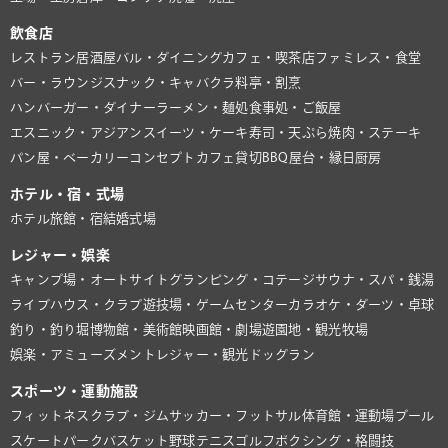
飲食店
レストラン
居酒屋
バル・ダイニング
カフェ・喫茶店
ファミレス・食堂
バー・ラウンジ
スナック・キャバクラ
料亭・割烹
ハンバーガー・ダイナー
ラーメン・麺処
食事処・ご飯屋
エスニック・アジアン
スイーツ・ケーキ
寿司・天ぷら
焼肉・ステーキ
パン屋・ベーカリー
コンセプトカフェ
貸切BBQ
屋台・縁日
厨房
ホテル・宿・式場
ホテル
旅館・宿
結婚式場
レジャー・娯楽
キャンプ場・オートサイト
グランピング・コテージ
サウナ・スパ・銭湯
ライブハウス・クラブ
遊技場・ゲームセンター
カラオケ・ダーツ・卓球
釣り・釣り堀
博物館・美術館
映画館・劇場
遊園地・観光牧場
娯楽・アミューズメント
レジャー・観光
ドッグラン
スポーツ・運動施設
フィットネスクラブ・ジム
サッカー・フットサル
体育館・運動場
プール
スケートパーク
バスケット
野球
テニス
ゴルフ
ボクシング・格闘技