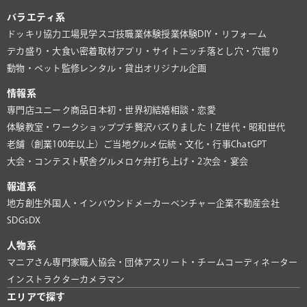
バラエティ系
ドッキリ協力
工場見学
スゴ技
職業体験
授業体験
DIY・リフォーム
デカ盛り・大食い
密着取材
アプリ・サイト
ニッチ
落とし穴・穴掘り
動物・ペット
監修
レンタル・貸出
オリジナル企画
情報系
専門店
ユニーク商品
日本初・世界初
結婚相談・恋愛
体験教室・ワークショップ
プチ贅沢
バズりました！
Z世代・昭和世代
老舗（創業100年以上）
ご当地グルメ
伝統・文化・行事
ChatGPT
大会・コンテスト
駅舎グルメ
ロケ弁
打ち上げ・2次会・宴会
報道系
地方創生
外国人・インバウンド
メーカー
ベンチャー企業
不動産会社
SDGs
DX
人物系
マニアさん
専門家
職人
協会・団体
アスリート・チーム
コーディネーター
インストラクター
カメラマン
エリアで探す