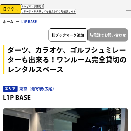
テレビマンが開発！
リサーチ・ネタ探しにも使えるロケ地検索サイト
ホーム
ー
L1P BASE
ブックマーク追加
電話でお問い合わせ
ダーツ、カラオケ、ゴルフシュミレー
ターも出来る！ワンルーム完全貸切の
レンタルスペース
東京（最寄駅:広尾）
エリア
L1P BASE