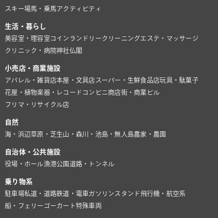
スキー場
馬・乗馬
アクティビティ
生活・暮らし
美容室・理容室
コインランドリー
クリーニング
エステ・マッサージ
クリニック・病院
神社仏閣
小売店・商業施設
アパレル・雑貨店
本屋・文具店
スーパー・生鮮食品店
玩具・駄菓子
花屋・植物
楽器・レコード
コンビニ
商店街・商業ビル
フリマ・リサイクル店
自然
海・浜辺
草原・芝生
山・森
川・池
島・無人島
農家・農園
自治体・公共施設
役場・ホール
漁港
公園
道路・トンネル
乗り物系
駐車場
私道・道路
鉄道・電車
ガソリンスタンド
飛行機・航空系
船・フェリー
ゴーカート
特殊車両