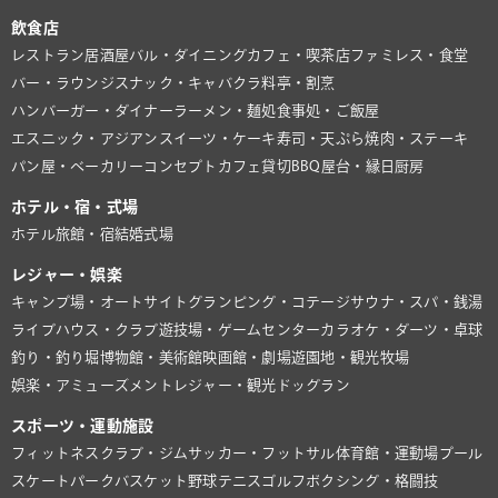
飲食店
レストラン
居酒屋
バル・ダイニング
カフェ・喫茶店
ファミレス・食堂
バー・ラウンジ
スナック・キャバクラ
料亭・割烹
ハンバーガー・ダイナー
ラーメン・麺処
食事処・ご飯屋
エスニック・アジアン
スイーツ・ケーキ
寿司・天ぷら
焼肉・ステーキ
パン屋・ベーカリー
コンセプトカフェ
貸切BBQ
屋台・縁日
厨房
ホテル・宿・式場
ホテル
旅館・宿
結婚式場
レジャー・娯楽
キャンプ場・オートサイト
グランピング・コテージ
サウナ・スパ・銭湯
ライブハウス・クラブ
遊技場・ゲームセンター
カラオケ・ダーツ・卓球
釣り・釣り堀
博物館・美術館
映画館・劇場
遊園地・観光牧場
娯楽・アミューズメント
レジャー・観光
ドッグラン
スポーツ・運動施設
フィットネスクラブ・ジム
サッカー・フットサル
体育館・運動場
プール
スケートパーク
バスケット
野球
テニス
ゴルフ
ボクシング・格闘技