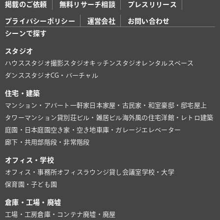
掲載のご依頼
無料リサーチ相談
プレスリリース
プライバシーポリシー
運営会社
お問い合わせ
シーンで探す
スタジオ
ハウススタジオ
撮影スタジオ
キッチンスタジオ
レンタルスペース
ダンススタジオ
CG・バーチャル
住宅・建築
マンション・アパート
一軒家
日本家屋・古民家・和室
豪邸・邸宅
屋上
タワーマンション
貸別荘
ビル・雑居ビル
海外風の住宅
洋館・レトロ建築
庭園・日本庭園
空き家・空き地
車庫・ガレージ
エレベーター
廊下・共用部
階段・非常階段
オフィス・学校
オフィス・事務所
オフィスラウンジ
貸し会議室
学校・大学
保育園・子ども園
倉庫・工場・廃墟
工場・工房
倉庫・コンテナ
廃墟・廃屋