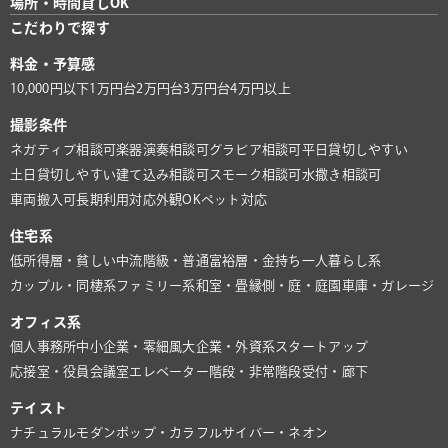
場所・時間貸しOK
こだわりで探す
料金・予算感
10,000円以下
1万円台
2万円台
3万円台
4万円以上
撮影条件
ネガティブ相談可
楽器演奏相談可
グラビア相談可
平日貸切しやすい
土日貸切しやすい
建て込み相談可
スモーク相談可
水撒き相談可
車両搬入可
長期利用対応
外観OK
ペット対応
住宅系
低所得層・貧しい
中流階級・普通
富裕層・金持ち
一人暮らし系
カップル・同棲系
ファミリー系
和室・畳
縁側・庭・庭園
車庫・ガレージ
オフィス系
個人事務所
中小企業・零細風
大企業・外資系
スタートアップ
応接室・役員会議室
エレベーター
階段・非常階段
受付・廊下
テイスト
ナチュラル
モダン
ポップ・カラフル
サイバー・ネオン