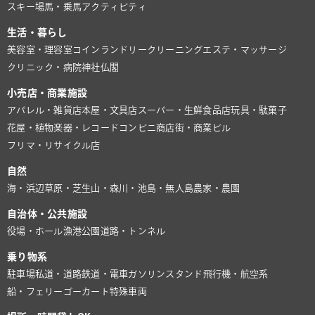
スキー場
馬・乗馬
アクティビティ
生活・暮らし
美容室・理容室
コインランドリー
クリーニング
エステ・マッサージ
クリニック・病院
神社仏閣
小売店・商業施設
アパレル・雑貨店
本屋・文具店
スーパー・生鮮食品店
玩具・駄菓子
花屋・植物
楽器・レコード
コンビニ
商店街・商業ビル
フリマ・リサイクル店
自然
海・浜辺
草原・芝生
山・森
川・池
島・無人島
農家・農園
自治体・公共施設
役場・ホール
漁港
公園
道路・トンネル
乗り物系
駐車場
私道・道路
鉄道・電車
ガソリンスタンド
飛行機・航空系
船・フェリー
ゴーカート
特殊車両