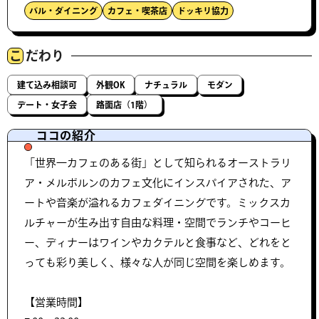
バル・ダイニング
カフェ・喫茶店
ドッキリ協力
こ
だわり
建て込み相談可
外観OK
ナチュラル
モダン
デート・女子会
路面店（1階）
ココの紹介
「世界一カフェのある街」として知られるオーストラリ
ア・メルボルンのカフェ文化にインスパイアされた、ア
ートや音楽が溢れるカフェダイニングです。ミックスカ
ルチャーが生み出す自由な料理・空間でランチやコーヒ
ー、ディナーはワインやカクテルと食事など、どれをと
っても彩り美しく、様々な人が同じ空間を楽しめます。
【営業時間】