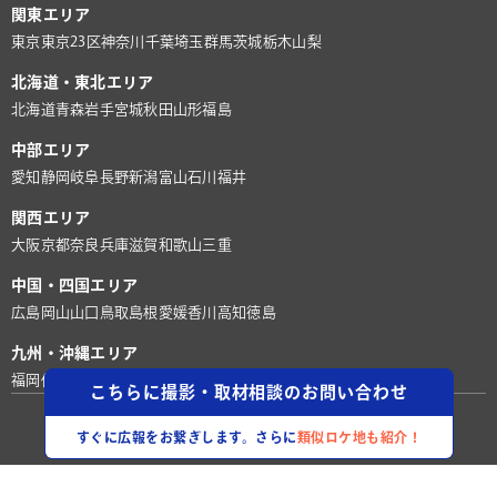
関東エリア
東京
東京23区
神奈川
千葉
埼玉
群馬
茨城
栃木
山梨
北海道・東北エリア
北海道
青森
岩手
宮城
秋田
山形
福島
中部エリア
愛知
静岡
岐阜
長野
新潟
富山
石川
福井
関西エリア
大阪
京都
奈良
兵庫
滋賀
和歌山
三重
中国・四国エリア
広島
岡山
山口
鳥取
島根
愛媛
香川
高知
徳島
九州・沖縄エリア
福岡
佐賀
長崎
熊本
大分
宮崎
鹿児島
沖縄
こちらに撮影・取材相談のお問い合わせ
©株式会社ロケグー
すぐに広報をお繋ぎします。さらに
類似ロケ地も紹介！