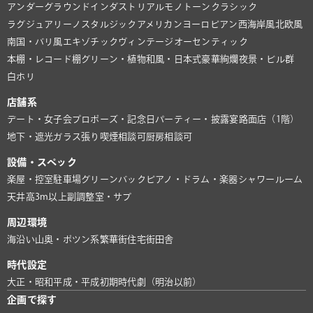
アンダーグラウンド
インダストリアル
モノトーン
クラシック
ラグジュアリー
ノスタルジック
アメリカン
ヨーロピアン
西海岸風
北欧風
南国・バリ風
エキゾチック
ヴィンテージ
オーセンティック
本棚・レコード棚
グリーン・植物
和風・日本式
豪華絢爛
夜景・ビル群
白ホリ
店舗系
デート・女子会
プロポーズ・記念日
パーティー・披露宴
路面店（1階）
地下・遮光
ガラス張り
喫煙相談可
厨房相談可
設備・スペック
楽屋・控室
駐車場
グリーンバック
ピアノ・ドラム・楽器
シャワールーム
天井高3m以上
副調整室・サブ
周辺環境
海沿い
山奥・ポツン系
繁華街
住宅街
田舎
時代設定
大正・昭和
平成・平成初期
時代劇（明治以前）
企画で探す