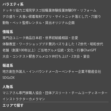
バラエティ系
ドッキリ協力
工場見学
スゴ技
職業体験
授業体験
DIY・リフォーム
デカ盛り・大食い
密着取材
アプリ・サイト
ニッチ
落とし穴・穴掘り
動物・ペット
監修
レンタル・貸出
オリジナル企画
情報系
専門店
ユニーク商品
日本初・世界初
結婚相談・恋愛
体験教室・ワークショップ
プチ贅沢
バズりました！
Z世代・昭和世代
老舗（創業100年以上）
ご当地グルメ
伝統・文化・行事
ChatGPT
大会・コンテスト
駅舎グルメ
ロケ弁
打ち上げ・2次会・宴会
報道系
地方創生
外国人・インバウンド
メーカー
ベンチャー企業
不動産会社
SDGs
DX
人物系
マニアさん
専門家
職人
協会・団体
アスリート・チーム
コーディネーター
インストラクター
カメラマン
エリアで探す