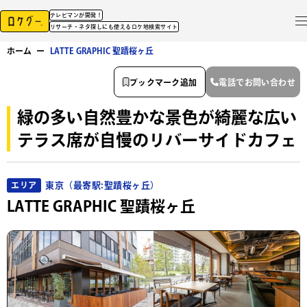
テレビマンが開発！
リサーチ・ネタ探しにも使えるロケ地検索サイト
ホーム
ー
LATTE GRAPHIC 聖蹟桜ヶ丘
ブックマーク追加
電話でお問い合わせ
緑の多い自然豊かな景色が綺麗な広い
テラス席が自慢のリバーサイドカフェ
東京（最寄駅:聖蹟桜ヶ丘）
エリア
LATTE GRAPHIC 聖蹟桜ヶ丘