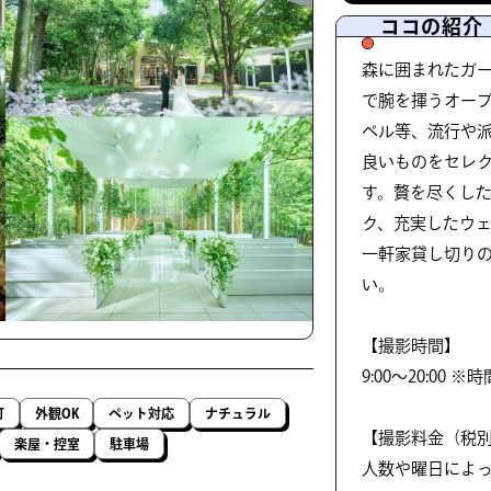
ココの紹介
森に囲まれたガ
で腕を揮うオープ
ペル等、流行や
良いものをセレ
す。贅を尽くし
ク、充実したウ
一軒家貸し切り
い。
【撮影時間】
9:00～20:00 
可
外観OK
ペット対応
ナチュラル
【撮影料金（税
楽屋・控室
駐車場
人数や曜日によ