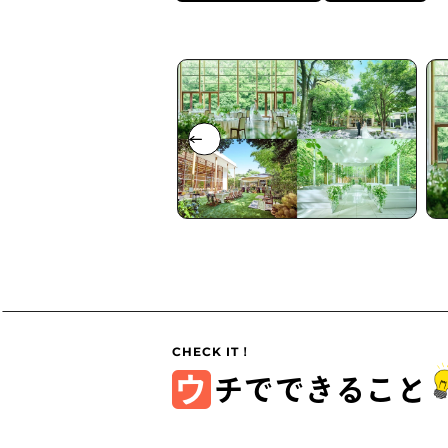
ウ
チでできること