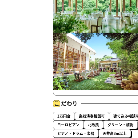
こ
だわり
3万円台
楽器演奏相談可
建て込み相談
ヨーロピアン
北欧風
グリーン・植物
ピアノ・ドラム・楽器
天井高3m以上