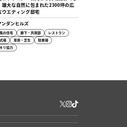
！雄大な自然に包まれた2300坪の広
なウエディング邸宅
マンダンヒルズ
風の住宅
廊下・共用部
レストラン
式場
草原・芝生
駐車場
キリ協力