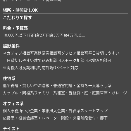
場所・時間貸しOK
こだわりで探す
料金・予算感
10,000円以下
1万円台
2万円台
3万円台
4万円以上
撮影条件
ネガティブ相談可
楽器演奏相談可
グラビア相談可
平日貸切しやすい
土日貸切しやすい
建て込み相談可
スモーク相談可
水撒き相談可
車両搬入可
長期利用対応
外観OK
ペット対応
住宅系
低所得層・貧しい
中流階級・普通
富裕層・金持ち
一人暮らし系
カップル・同棲系
ファミリー系
和室・畳
縁側・庭・庭園
車庫・ガレージ
オフィス系
個人事務所
中小企業・零細風
大企業・外資系
スタートアップ
応接室・役員会議室
エレベーター
階段・非常階段
受付・廊下
テイスト