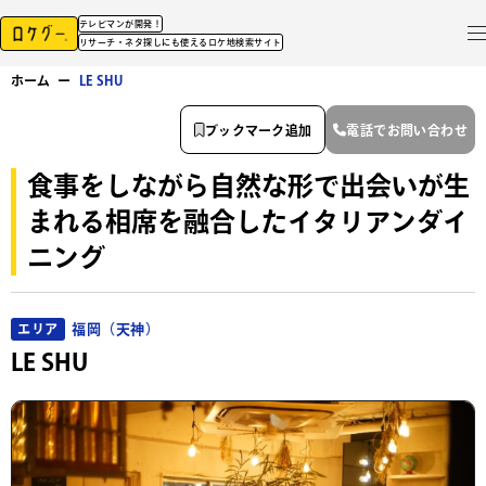
テレビマンが開発！
リサーチ・ネタ探しにも使えるロケ地検索サイト
ホーム
ー
LE SHU
ブックマーク追加
電話でお問い合わせ
食事をしながら自然な形で出会いが生
まれる相席を融合したイタリアンダイ
ニング
福岡（天神）
エリア
LE SHU