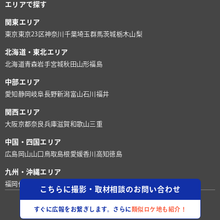
エリアで探す
関東エリア
東京
東京23区
神奈川
千葉
埼玉
群馬
茨城
栃木
山梨
北海道・東北エリア
北海道
青森
岩手
宮城
秋田
山形
福島
中部エリア
愛知
静岡
岐阜
長野
新潟
富山
石川
福井
関西エリア
大阪
京都
奈良
兵庫
滋賀
和歌山
三重
中国・四国エリア
広島
岡山
山口
鳥取
島根
愛媛
香川
高知
徳島
九州・沖縄エリア
福岡
佐賀
長崎
熊本
大分
宮崎
鹿児島
沖縄
こちらに撮影・取材相談のお問い合わせ
©株式会社ロケグー
すぐに広報をお繋ぎします。さらに
類似ロケ地も紹介！