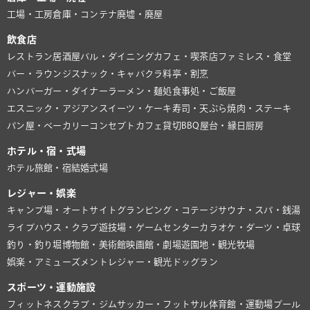
工場・工房
倉庫・コンテナ
廃墟・廃屋
飲食店
レストラン
居酒屋
バル・ダイニング
カフェ・喫茶店
ファミレス・食堂
バー・ラウンジ
スナック・キャバクラ
料亭・割烹
ハンバーガー・ダイナー
ラーメン・麺処
食事処・ご飯屋
エスニック・アジアン
スイーツ・ケーキ
寿司・天ぷら
焼肉・ステーキ
パン屋・ベーカリー
コンセプトカフェ
貸切BBQ
屋台・縁日
厨房
ホテル・宿・式場
ホテル
旅館・宿
結婚式場
レジャー・娯楽
キャンプ場・オートサイト
グランピング・コテージ
サウナ・スパ・銭湯
ライブハウス・クラブ
遊技場・ゲームセンター
カラオケ・ダーツ・卓球
釣り・釣り堀
博物館・美術館
映画館・劇場
遊園地・観光牧場
娯楽・アミューズメント
レジャー・観光
ドッグラン
スポーツ・運動施設
フィットネスクラブ・ジム
サッカー・フットサル
体育館・運動場
プール