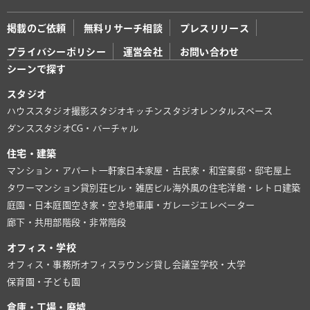
掲載のご依頼
無料リサーチ相談
プレスリリース
プライバシーポリシー
運営会社
お問い合わせ
シーンで探す
スタジオ
ハウススタジオ
撮影スタジオ
キッチンスタジオ
レンタルスペース
ダンススタジオ
CG・バーチャル
住宅・建築
マンション・アパート
一軒家
日本家屋・古民家・和室
豪邸・邸宅
屋上
タワーマンション
貸別荘
ビル・雑居ビル
海外風の住宅
洋館・レトロ建築
庭園・日本庭園
空き家・空き地
車庫・ガレージ
エレベーター
廊下・共用部
階段・非常階段
オフィス・学校
オフィス・事務所
オフィスラウンジ
貸し会議室
学校・大学
保育園・子ども園
倉庫・工場・廃墟