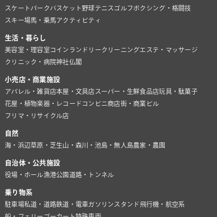
スケートパーク
バスケット
野球
テニス
ゴルフ
ボクシング・格闘技
スキー場
馬・乗馬
アクティビティ
生活・暮らし
美容室・理容室
コインランドリー
クリーニング
エステ・マッサージ
クリニック・病院
神社仏閣
小売店・商業施設
アパレル・雑貨店
本屋・文具店
スーパー・生鮮食品店
玩具・駄菓子
花屋・植物
楽器・レコード
コンビニ
商店街・商業ビル
フリマ・リサイクル店
自然
海・浜辺
草原・芝生
山・森
川・池
島・無人島
農家・農園
自治体・公共施設
役場・ホール
漁港
公園
道路・トンネル
乗り物系
駐車場
私道・道路
鉄道・電車
ガソリンスタンド
飛行機・航空系
船・フェリー
ゴーカート
特殊車両