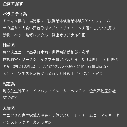
企画で探す
バラエティ系
ドッキリ協力
工場見学
スゴ技
職業体験
授業体験
DIY・リフォーム
デカ盛り・大食い
密着取材
アプリ・サイト
ニッチ
落とし穴・穴掘り
動物・ペット
監修
レンタル・貸出
オリジナル企画
情報系
専門店
ユニーク商品
日本初・世界初
結婚相談・恋愛
体験教室・ワークショップ
プチ贅沢
バズりました！
Z世代・昭和世代
老舗（創業100年以上）
ご当地グルメ
伝統・文化・行事
ChatGPT
大会・コンテスト
駅舎グルメ
ロケ弁
打ち上げ・2次会・宴会
報道系
地方創生
外国人・インバウンド
メーカー
ベンチャー企業
不動産会社
SDGs
DX
人物系
マニアさん
専門家
職人
協会・団体
アスリート・チーム
コーディネーター
インストラクター
カメラマン