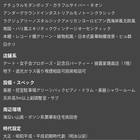
ナチュラル
モダン
ポップ・カラフル
サイバー・ネオン
アンダーグラウンド
インダストリアル
モノトーン
クラシック
ラグジュアリー
ノスタルジック
アメリカン
ヨーロピアン
西海岸風
北欧風
南国・バリ風
エキゾチック
ヴィンテージ
オーセンティック
本棚・レコード棚
グリーン・植物
和風・日本式
豪華絢爛
夜景・ビル群
白ホリ
店舗系
デート・女子会
プロポーズ・記念日
パーティー・披露宴
路面店（1階）
地下・遮光
ガラス張り
喫煙相談可
厨房相談可
設備・スペック
楽屋・控室
駐車場
グリーンバック
ピアノ・ドラム・楽器
シャワールーム
天井高3m以上
副調整室・サブ
周辺環境
海沿い
山奥・ポツン系
繁華街
住宅街
田舎
時代設定
大正・昭和
平成・平成初期
時代劇（明治以前）