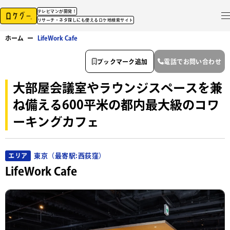
テレビマンが開発！
リサーチ・ネタ探しにも使えるロケ地検索サイト
ホーム
ー
LifeWork Cafe
ブックマーク追加
電話でお問い合わせ
大部屋会議室やラウンジスペースを兼
ね備える600平米の都内最大級のコワ
ーキングカフェ
東京（最寄駅:西荻窪）
エリア
LifeWork Cafe