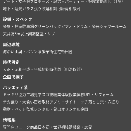
デート・女子会
プロポーズ・記念日
パーティー・披露宴
路面店（1階）
地下・遮光
ガラス張り
喫煙相談可
厨房相談可
設備・スペック
楽屋・控室
駐車場
グリーンバック
ピアノ・ドラム・楽器
シャワールーム
天井高3m以上
副調整室・サブ
周辺環境
海沿い
山奥・ポツン系
繁華街
住宅街
田舎
時代設定
大正・昭和
平成・平成初期
時代劇（明治以前）
企画で探す
バラエティ系
ドッキリ協力
工場見学
スゴ技
職業体験
授業体験
DIY・リフォーム
デカ盛り・大食い
密着取材
アプリ・サイト
ニッチ
落とし穴・穴掘り
動物・ペット
監修
レンタル・貸出
オリジナル企画
情報系
専門店
ユニーク商品
日本初・世界初
結婚相談・恋愛