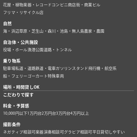
花屋・植物
楽器・レコード
コンビニ
商店街・商業ビル
フリマ・リサイクル店
自然
海・浜辺
草原・芝生
山・森
川・池
島・無人島
農家・農園
自治体・公共施設
役場・ホール
漁港
公園
道路・トンネル
乗り物系
駐車場
私道・道路
鉄道・電車
ガソリンスタンド
飛行機・航空系
船・フェリー
ゴーカート
特殊車両
場所・時間貸しOK
こだわりで探す
料金・予算感
10,000円以下
1万円台
2万円台
3万円台
4万円以上
撮影条件
ネガティブ相談可
楽器演奏相談可
グラビア相談可
平日貸切しやすい