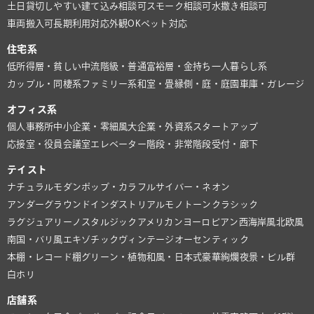
土日貸切しやすい
建て込み相談可
スモーク相談可
水撒き相談可
車両搬入可
長期利用対応
外観OK
ペット対応
住宅系
低所得層・貧しい
中流階級・普通
富裕層・金持ち
一人暮らし系
カップル・同棲系
ファミリー系
和室・畳
縁側・庭・庭園
車庫・ガレージ
オフィス系
個人事務所
中小企業・零細風
大企業・外資系
スタートアップ
応接室・役員会議室
エレベーター
階段・非常階段
受付・廊下
テイスト
ナチュラル
モダン
ポップ・カラフル
サイバー・ネオン
アンダーグラウンド
インダストリアル
モノトーン
クラシック
ラグジュアリー
ノスタルジック
アメリカン
ヨーロピアン
西海岸風
北欧風
南国・バリ風
エキゾチック
ヴィンテージ
オーセンティック
本棚・レコード棚
グリーン・植物
和風・日本式
豪華絢爛
夜景・ビル群
白ホリ
店舗系