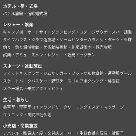
ホテル・宿・式場
ホテル
旅館・宿
結婚式場
レジャー・娯楽
キャンプ場・オートサイト
グランピング・コテージ
サウナ・スパ・銭湯
ライブハウス・クラブ
遊技場・ゲームセンター
カラオケ・ダーツ・卓球
釣り・釣り堀
博物館・美術館
映画館・劇場
遊園地・観光牧場
娯楽・アミューズメント
レジャー・観光
ドッグラン
スポーツ・運動施設
フィットネスクラブ・ジム
サッカー・フットサル
体育館・運動場
プール
スケートパーク
バスケット
野球
テニス
ゴルフ
ボクシング・格闘技
スキー場
馬・乗馬
アクティビティ
生活・暮らし
美容室・理容室
コインランドリー
クリーニング
エステ・マッサージ
クリニック・病院
神社仏閣
小売店・商業施設
アパレル・雑貨店
本屋・文具店
スーパー・生鮮食品店
玩具・駄菓子