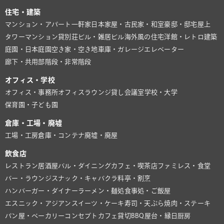
住宅・建築
マンション・アパート
一軒家
日本家屋・古民家・和室
豪邸・邸宅
屋上
タワーマンション
貸別荘
ビル・雑居ビル
海外風の住宅
洋館・レトロ建築
庭園・日本庭園
空き家・空き地
車庫・ガレージ
エレベーター
廊下・共用部
階段・非常階段
オフィス・学校
オフィス・事務所
オフィスラウンジ
貸し会議室
学校・大学
保育園・子ども園
倉庫・工場・廃墟
工場・工房
倉庫・コンテナ
廃墟・廃屋
飲食店
レストラン
居酒屋
バル・ダイニング
カフェ・喫茶店
ファミレス・食堂
バー・ラウンジ
スナック・キャバクラ
料亭・割烹
ハンバーガー・ダイナー
ラーメン・麺処
食事処・ご飯屋
エスニック・アジアン
スイーツ・ケーキ
寿司・天ぷら
焼肉・ステーキ
パン屋・ベーカリー
コンセプトカフェ
貸切BBQ
屋台・縁日
厨房