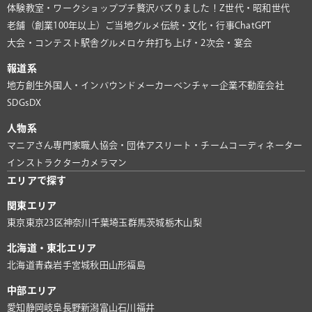
体験教室・ワークショップ
プチ贅沢
バズりました！
Z世代・昭和世代
老舗（創業100年以上）
ご当地グルメ
伝統・文化・行事
ChatGPT
大会・コンテスト
駅舎グルメ
ロケ弁
打ち上げ・2次会・宴会
報道系
地方創生
外国人・インバウンド
メーカー
ベンチャー企業
不動産会社
SDGs
DX
人物系
マニアさん
専門家
職人
協会・団体
アスリート・チーム
コーディネーター
インストラクター
カメラマン
エリアで探す
関東エリア
東京
東京23区
神奈川
千葉
埼玉
群馬
茨城
栃木
山梨
北海道・東北エリア
北海道
青森
岩手
宮城
秋田
山形
福島
中部エリア
愛知
静岡
岐阜
長野
新潟
富山
石川
福井