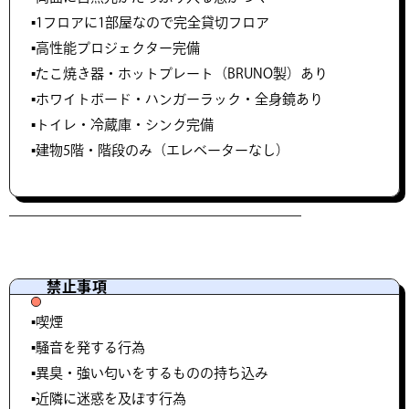
▪️1フロアに1部屋なので完全貸切フロア
▪️高性能プロジェクター完備
▪️たこ焼き器・ホットプレート（BRUNO製）あり
▪️ホワイトボード・ハンガーラック・全身鏡あり
▪️トイレ・冷蔵庫・シンク完備
▪️建物5階・階段のみ（エレベーターなし）
禁止事項
▪️喫煙
▪️騒音を発する行為
▪️異臭・強い匂いをするものの持ち込み
▪️近隣に迷惑を及ぼす行為