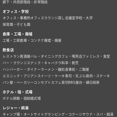
廊下・共用部
階段・非常階段
オフィス・学校
オフィス・事務所
オフィスラウンジ
貸し会議室
学校・大学
保育園・子ども園
倉庫・工場・廃墟
工場・工房
倉庫・コンテナ
廃墟・廃屋
飲食店
レストラン
居酒屋
バル・ダイニング
カフェ・喫茶店
ファミレス・食堂
バー・ラウンジ
スナック・キャバクラ
料亭・割烹
ハンバーガー・ダイナー
ラーメン・麺処
食事処・ご飯屋
エスニック・アジアン
スイーツ・ケーキ
寿司・天ぷら
焼肉・ステーキ
パン屋・ベーカリー
コンセプトカフェ
貸切BBQ
屋台・縁日
厨房
ホテル・宿・式場
ホテル
旅館・宿
結婚式場
レジャー・娯楽
キャンプ場・オートサイト
グランピング・コテージ
サウナ・スパ・銭湯