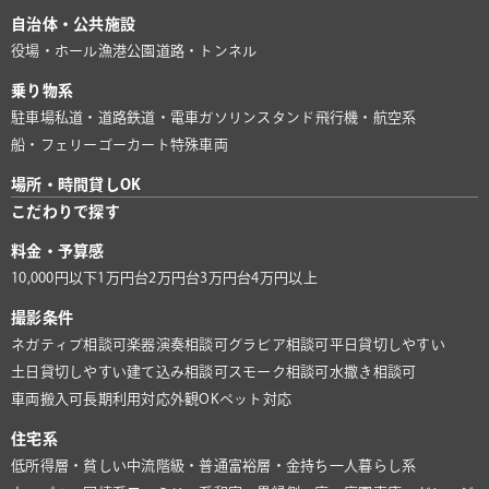
自治体・公共施設
役場・ホール
漁港
公園
道路・トンネル
乗り物系
駐車場
私道・道路
鉄道・電車
ガソリンスタンド
飛行機・航空系
船・フェリー
ゴーカート
特殊車両
場所・時間貸しOK
こだわりで探す
料金・予算感
10,000円以下
1万円台
2万円台
3万円台
4万円以上
撮影条件
ネガティブ相談可
楽器演奏相談可
グラビア相談可
平日貸切しやすい
土日貸切しやすい
建て込み相談可
スモーク相談可
水撒き相談可
車両搬入可
長期利用対応
外観OK
ペット対応
住宅系
低所得層・貧しい
中流階級・普通
富裕層・金持ち
一人暮らし系