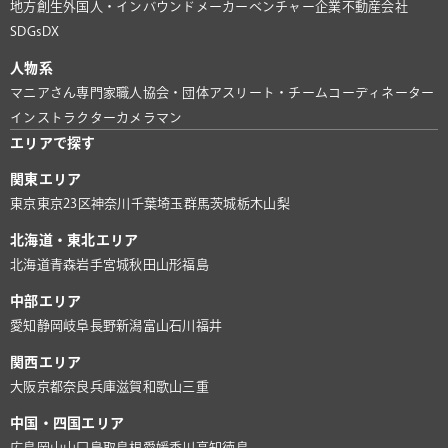
地方創生
外国人・インバウンド
メーカー
ベンチャー企業
不動産会社
SDGs
DX
人物系
マニアさん
専門家
職人
協会・団体
アスリート・チーム
コーディネーター
インストラクター
カメラマン
エリアで探す
関東エリア
東京
東京23区
神奈川
千葉
埼玉
群馬
茨城
栃木
山梨
北海道・東北エリア
北海道
青森
岩手
宮城
秋田
山形
福島
中部エリア
愛知
静岡
岐阜
長野
新潟
富山
石川
福井
関西エリア
大阪
京都
奈良
兵庫
滋賀
和歌山
三重
中国・四国エリア
広島
岡山
山口
鳥取
島根
愛媛
香川
高知
徳島