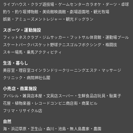
ライブハウス・クラブ
遊技場・ゲームセンター
カラオケ・ダーツ・卓球
釣り・釣り堀
博物館・美術館
映画館・劇場
遊園地・観光牧場
娯楽・アミューズメント
レジャー・観光
ドッグラン
スポーツ・運動施設
フィットネスクラブ・ジム
サッカー・フットサル
体育館・運動場
プール
スケートパーク
バスケット
野球
テニス
ゴルフ
ボクシング・格闘技
スキー場
馬・乗馬
アクティビティ
生活・暮らし
美容室・理容室
コインランドリー
クリーニング
エステ・マッサージ
クリニック・病院
神社仏閣
小売店・商業施設
アパレル・雑貨店
本屋・文具店
スーパー・生鮮食品店
玩具・駄菓子
花屋・植物
楽器・レコード
コンビニ
商店街・商業ビル
フリマ・リサイクル店
自然
海・浜辺
草原・芝生
山・森
川・池
島・無人島
農家・農園