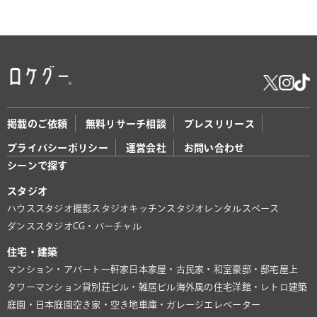
掲載のご依頼
無料リサーチ相談
プレスリリース
プライバシーポリシー
運営会社
お問い合わせ
シーンで探す
スタジオ
ハウススタジオ
撮影スタジオ
キッチンスタジオ
レンタルスペース
ダンススタジオ
CG・バーチャル
住宅・建築
マンション・アパート
一軒家
日本家屋・古民家・和室
豪邸・邸宅
屋上
タワーマンション
貸別荘
ビル・雑居ビル
海外風の住宅
洋館・レトロ建築
庭園・日本庭園
空き家・空き地
車庫・ガレージ
エレベーター