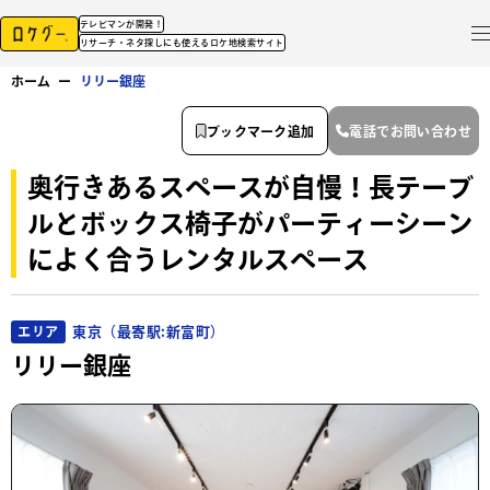
テレビマンが開発！
リサーチ・ネタ探しにも使えるロケ地検索サイト
ホーム
ー
リリー銀座
ブックマーク追加
電話でお問い合わせ
奥行きあるスペースが自慢！長テーブ
ルとボックス椅子がパーティーシーン
によく合うレンタルスペース
東京（最寄駅:新富町）
エリア
リリー銀座