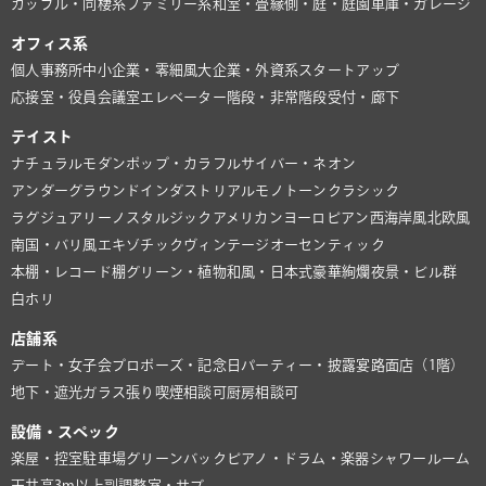
カップル・同棲系
ファミリー系
和室・畳
縁側・庭・庭園
車庫・ガレージ
オフィス系
個人事務所
中小企業・零細風
大企業・外資系
スタートアップ
応接室・役員会議室
エレベーター
階段・非常階段
受付・廊下
テイスト
ナチュラル
モダン
ポップ・カラフル
サイバー・ネオン
アンダーグラウンド
インダストリアル
モノトーン
クラシック
ラグジュアリー
ノスタルジック
アメリカン
ヨーロピアン
西海岸風
北欧風
南国・バリ風
エキゾチック
ヴィンテージ
オーセンティック
本棚・レコード棚
グリーン・植物
和風・日本式
豪華絢爛
夜景・ビル群
白ホリ
店舗系
デート・女子会
プロポーズ・記念日
パーティー・披露宴
路面店（1階）
地下・遮光
ガラス張り
喫煙相談可
厨房相談可
設備・スペック
楽屋・控室
駐車場
グリーンバック
ピアノ・ドラム・楽器
シャワールーム
天井高3m以上
副調整室・サブ