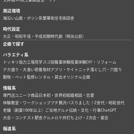
周辺環境
海沿い
山奥・ポツン系
繁華街
住宅街
田舎
時代設定
大正・昭和
平成・平成初期
時代劇（明治以前）
企画で探す
バラエティ系
ドッキリ協力
工場見学
スゴ技
職業体験
授業体験
DIY・リフォーム
デカ盛り・大食い
密着取材
アプリ・サイト
ニッチ
落とし穴・穴掘り
動物・ペット
監修
レンタル・貸出
オリジナル企画
情報系
専門店
ユニーク商品
日本初・世界初
結婚相談・恋愛
体験教室・ワークショップ
プチ贅沢
バズりました！
Z世代・昭和世代
老舗（創業100年以上）
ご当地グルメ
伝統・文化・行事
ChatGPT
大会・コンテスト
駅舎グルメ
ロケ弁
打ち上げ・2次会・宴会
報道系