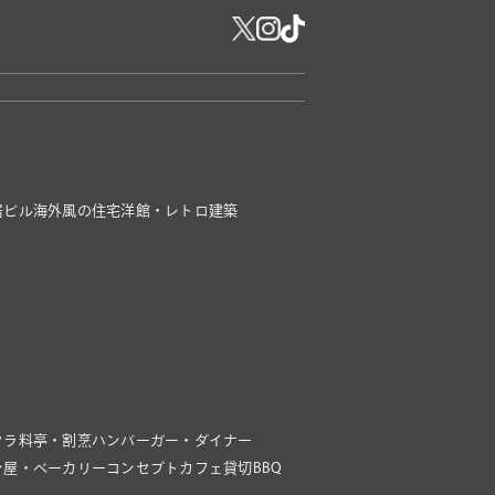
居ビル
海外風の住宅
洋館・レトロ建築
クラ
料亭・割烹
ハンバーガー・ダイナー
ン屋・ベーカリー
コンセプトカフェ
貸切BBQ