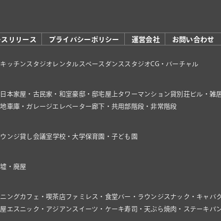
レスリリース
プライバシーポリシー
運営会社
お問い合わせ
オ
キッチンスタジオ
レンタルスペース
ダンススタジオ
CG・バーチャル
家
日本家屋・古民家・和室
豪邸・邸宅
屋上
タワーマンション
貸別荘
ビル・雑
き地
車庫・ガレージ
エレベーター
廊下・共用部
階段・非常階段
ラウンジ
貸し会議室
学校・大学
保育園・子ども園
廃墟・廃屋
イニング
カフェ・喫茶店
ファミレス・食堂
バー・ラウンジ
スナック・キャバ
飯屋
エスニック・アジアン
スイーツ・ケーキ
寿司・天ぷら
焼肉・ステーキ
パ