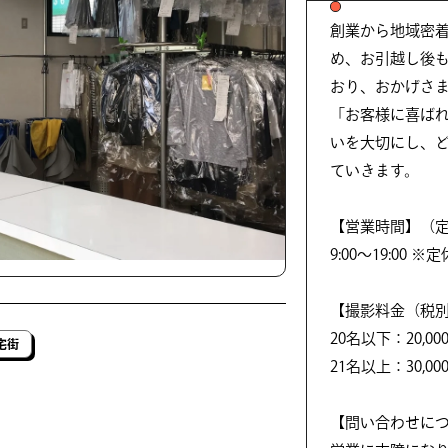
創業から地域密
め、お引越し後
おり、おかげさま
「お客様に喜ば
いを大切にし、
ていきます。
【営業時間】（
9:00〜19:0
【撮影料金（税別
20名以下：20,000
宅街
21名以上：30,000
【問い合わせに