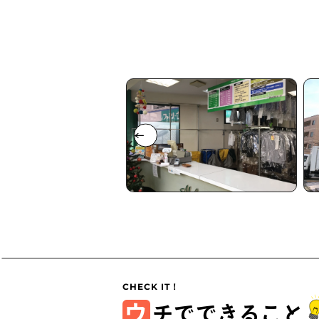
ウ
チでできること