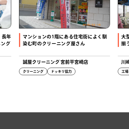
！長年
マンションの1階にある住宅街によく馴
大
ニング
染む町のクリーニング屋さん
揃
誠屋クリーニング 宮前平宮崎店
川
クリーニング
ドッキリ協力
工場