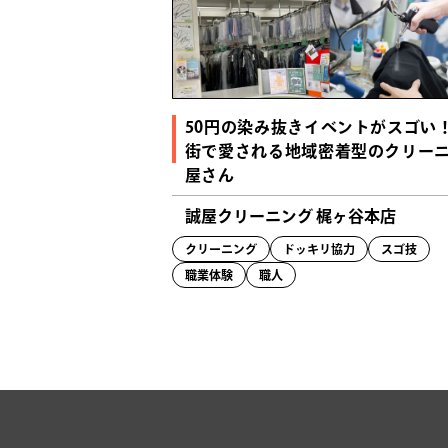
50円の染み抜きイベントがスゴい
街で愛される地域密着型のクリー
屋さん
誠屋クリーニング 梶ヶ谷本店
クリーニング
ドッキリ協力
スゴ技
職業体験
職人