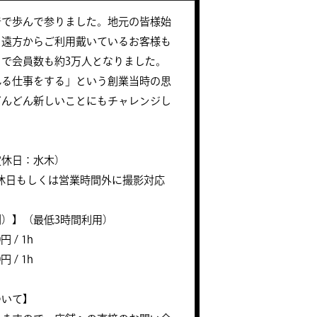
着で歩んで参りました。地元の皆様始
も遠方からご利用戴いているお客様も
で会員数も約3万人となりました。
れる仕事をする」という創業当時の思
どんどん新しいことにもチャレンジし
定休日：水木）
0 ※定休日もしくは営業時間外に撮影対応
）】（最低3時間利用）
円 / 1h
円 / 1h
ついて】