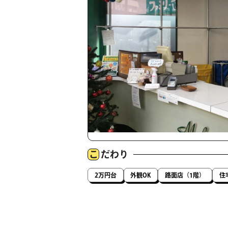
こ
だわり
2万円台
外観OK
路面店（1階）
住