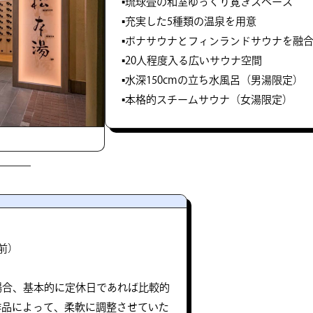
▪️琉球畳の和室ゆっくり寛ぎスペース
▪️充実した5種類の温泉を用意
▪️ボナサウナとフィンランドサウナを融
▪️20人程度入る広いサウナ空間
▪️水深150cmの立ち水風呂（男湯限定）
▪️本格的スチームサウナ（女湯限定）
間前）
場合、基本的に定休日であれば比較的
作品によって、柔軟に調整させていた