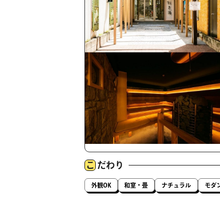
こ
だわり
外観OK
和室・畳
ナチュラル
モダ