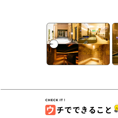
ウ
チでできること