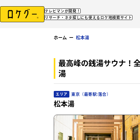
テレビマンが開発！
リサーチ・ネタ探しにも使えるロケ地検索サイト
ホーム
ー
松本湯
最高峰の銭湯サウナ！
湯
東京（最寄駅:落合）
エリア
松本湯