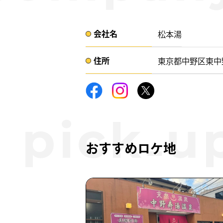
会社名​
松本湯
住所​​
東京都中野区東中野5-
おすすめロケ地