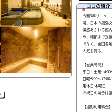
ココの紹介
令和3年リニュー
湯。日本の銭湯
潔感あふれる館
め、細部まで妥
でなく、全国各
人気を誇る。
【営業時間】
平日・土曜:14:00～
日曜:8:00～12:00/
定休日:木曜日
※祝日の場合は
ン
【撮影利用料金