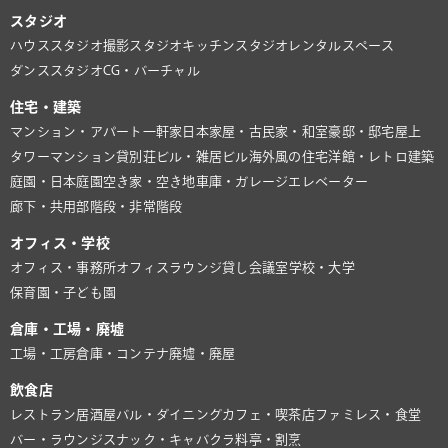
スタジオ
ハウススタジオ
撮影スタジオ
キッチンスタジオ
レンタルスペース
ダンススタジオ
CG・バーチャル
住宅・建築
マンション・アパート
一軒家
日本家屋・古民家・和室
豪邸・邸宅
屋上
タワーマンション
貸別荘
ビル・雑居ビル
海外風の住宅
洋館・レトロ建築
庭園・日本庭園
空き家・空き地
車庫・ガレージ
エレベーター
廊下・共用部
階段・非常階段
オフィス・学校
オフィス・事務所
オフィスラウンジ
貸し会議室
学校・大学
保育園・子ども園
倉庫・工場・廃墟
工場・工房
倉庫・コンテナ
廃墟・廃屋
飲食店
レストラン
居酒屋
バル・ダイニング
カフェ・喫茶店
ファミレス・食堂
バー・ラウンジ
スナック・キャバクラ
料亭・割烹