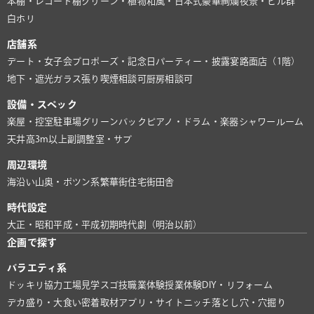
本棚・レコード棚
グリーン・植物
和風・日本式
豪華絢爛
夜景・ビル群
白ホリ
店舗系
デート・女子会
プロポーズ・記念日
パーティー・披露宴
路面店（1階）
地下・遮光
ガラス張り
喫煙相談可
厨房相談可
設備・スペック
楽屋・控室
駐車場
グリーンバック
ピアノ・ドラム・楽器
シャワールーム
天井高3m以上
副調整室・サブ
周辺環境
海沿い
山奥・ポツン系
繁華街
住宅街
田舎
時代設定
大正・昭和
平成・平成初期
時代劇（明治以前）
企画で探す
バラエティ系
ドッキリ協力
工場見学
スゴ技
職業体験
授業体験
DIY・リフォーム
デカ盛り・大食い
密着取材
アプリ・サイト
ニッチ
落とし穴・穴掘り