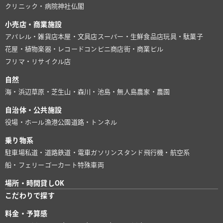
クリニック・病院
神社仏閣
小売店・商業施設
アパレル・雑貨店
本屋・文具店
スーパー・生鮮食品店
玩具・駄菓子
花屋・植物
楽器・レコード
コンビニ
商店街・商業ビル
フリマ・リサイクル店
自然
海・浜辺
草原・芝生
山・森
川・池
島・無人島
農家・農園
自治体・公共施設
役場・ホール
漁港
公園
道路・トンネル
乗り物系
駐車場
私道・道路
鉄道・電車
ガソリンスタンド
飛行機・航空系
船・フェリー
ゴーカート
特殊車両
場所・時間貸しOK
こだわりで探す
料金・予算感