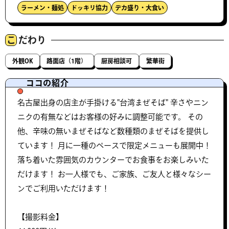
ラーメン・麺処
ドッキリ協力
デカ盛り・大食い
こ
だわり
外観OK
路面店（1階）
厨房相談可
繁華街
ココの紹介
名古屋出身の店主が手掛ける"台湾まぜそば" 辛さやニン
ニクの有無などはお客様の好みに調整可能です。 その
他、辛味の無いまぜそばなど数種類のまぜそばを提供し
ています！ 月に一種のペースで限定メニューも展開中！
落ち着いた雰囲気のカウンターでお食事をお楽しみいた
だけます！ お一人様でも、ご家族、ご友人と様々なシー
ンでご利用いただけます！
【撮影料金】