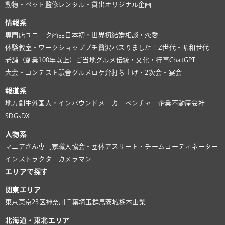
動物・ペット
監修
レンタル・貸出
オリジナル企画
情報系
専門店
ユニーク商品
日本初・世界初
結婚相談・恋愛
体験教室・ワークショップ
プチ贅沢
バズりました！
Z世代・昭和世代
老舗（創業100年以上）
ご当地グルメ
伝統・文化・行事
ChatGPT
大会・コンテスト
駅舎グルメ
ロケ弁
打ち上げ・2次会・宴会
報道系
地方創生
外国人・インバウンド
メーカー
ベンチャー企業
不動産会社
SDGs
DX
人物系
マニアさん
専門家
職人
協会・団体
アスリート・チーム
コーディネーター
インストラクター
カメラマン
エリアで探す
関東エリア
東京
東京23区
神奈川
千葉
埼玉
群馬
茨城
栃木
山梨
北海道・東北エリア