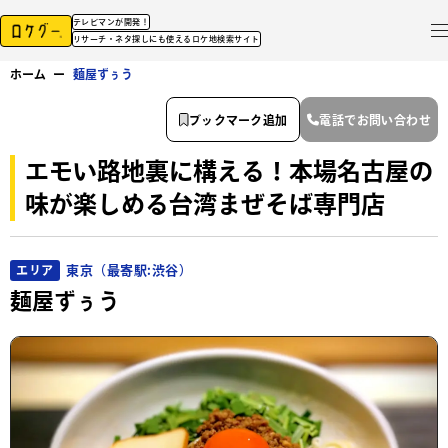
テレビマンが開発！
リサーチ・ネタ探しにも使えるロケ地検索サイト
ホーム
ー
麺屋ずぅう
ブックマーク追加
電話でお問い合わせ
エモい路地裏に構える！本場名古屋の
味が楽しめる台湾まぜそば専門店
東京（最寄駅:渋谷）
エリア
麺屋ずぅう