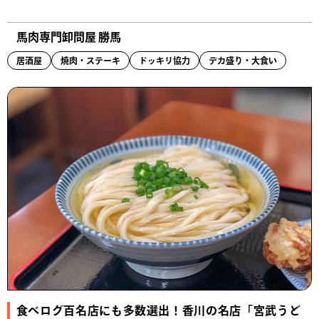
馬肉専門卸問屋 勝馬
居酒屋
焼肉・ステーキ
ドッキリ協力
デカ盛り・大食い
食べログ百名店にも多数選出！香川の名店「宮武うど