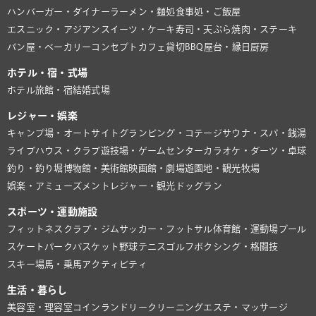
ハンバーガー・ダイナー
ラーメン・麺処
食事処・ご飯屋
エスニック・アジアン
スイーツ・ケーキ
寿司・天ぷら
焼肉・ステーキ
パン屋・ベーカリー
コンセプトカフェ
貸切BBQ
屋台・縁日
厨房
ホテル・宿・式場
ホテル
旅館・宿
結婚式場
レジャー・娯楽
キャンプ場・オートサイト
グランピング・コテージ
サウナ・スパ・銭湯
ライブハウス・クラブ
遊技場・ゲームセンター
カラオケ・ダーツ・卓球
釣り・釣り堀
博物館・美術館
映画館・劇場
遊園地・観光牧場
娯楽・アミューズメント
レジャー・観光
ドッグラン
スポーツ・運動施設
フィットネスクラブ・ジム
サッカー・フットサル
体育館・運動場
プール
スケートパーク
バスケット
野球
テニス
ゴルフ
ボクシング・格闘技
スキー場
馬・乗馬
アクティビティ
生活・暮らし
美容室・理容室
コインランドリー
クリーニング
エステ・マッサージ