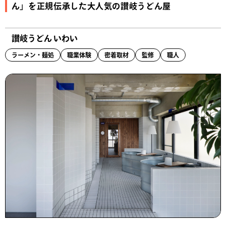
ん」を正規伝承した大人気の讃岐うどん屋
讃岐うどん いわい
ラーメン・麺処
職業体験
密着取材
監修
職人