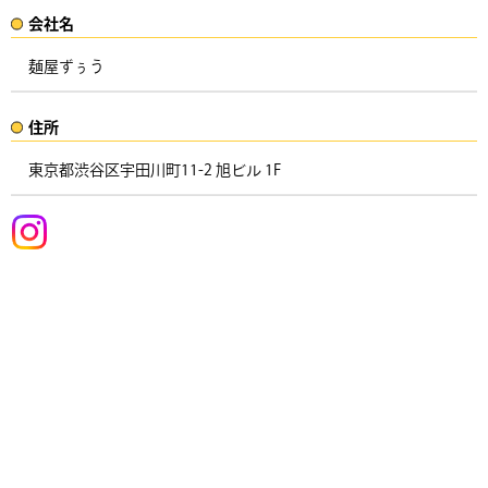
会社名​
麺屋ずぅう
住所​​
東京都渋谷区宇田川町11-2 旭ビル 1F ​