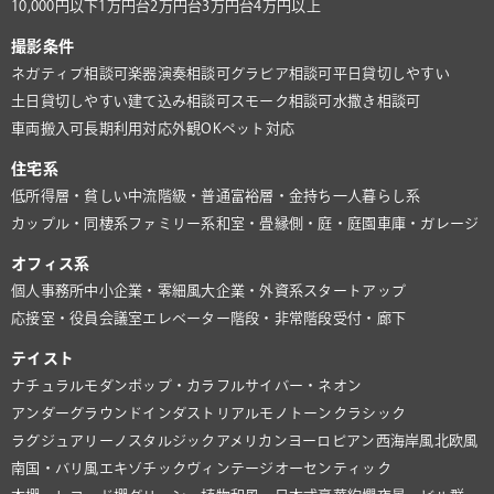
10,000円以下
1万円台
2万円台
3万円台
4万円以上
撮影条件
ネガティブ相談可
楽器演奏相談可
グラビア相談可
平日貸切しやすい
土日貸切しやすい
建て込み相談可
スモーク相談可
水撒き相談可
車両搬入可
長期利用対応
外観OK
ペット対応
住宅系
低所得層・貧しい
中流階級・普通
富裕層・金持ち
一人暮らし系
カップル・同棲系
ファミリー系
和室・畳
縁側・庭・庭園
車庫・ガレージ
オフィス系
個人事務所
中小企業・零細風
大企業・外資系
スタートアップ
応接室・役員会議室
エレベーター
階段・非常階段
受付・廊下
テイスト
ナチュラル
モダン
ポップ・カラフル
サイバー・ネオン
アンダーグラウンド
インダストリアル
モノトーン
クラシック
ラグジュアリー
ノスタルジック
アメリカン
ヨーロピアン
西海岸風
北欧風
南国・バリ風
エキゾチック
ヴィンテージ
オーセンティック