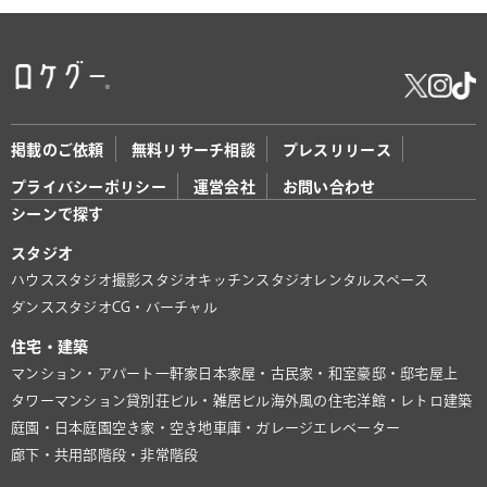
掲載のご依頼
無料リサーチ相談
プレスリリース
プライバシーポリシー
運営会社
お問い合わせ
シーンで探す
スタジオ
ハウススタジオ
撮影スタジオ
キッチンスタジオ
レンタルスペース
ダンススタジオ
CG・バーチャル
住宅・建築
マンション・アパート
一軒家
日本家屋・古民家・和室
豪邸・邸宅
屋上
タワーマンション
貸別荘
ビル・雑居ビル
海外風の住宅
洋館・レトロ建築
庭園・日本庭園
空き家・空き地
車庫・ガレージ
エレベーター
廊下・共用部
階段・非常階段