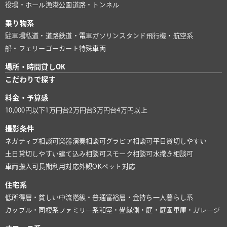
役場・ホール
漁港
公園
道路・トンネル
乗り物系
駐車場
私道・道路
鉄道・電車
ガソリンスタンド
飛行機・航空系
船・フェリー
ゴーカート
特殊車両
場所・時間貸しOK
こだわりで探す
料金・予算感
10,000円以下
1万円台
2万円台
3万円台
4万円以上
撮影条件
ネガティブ相談可
楽器演奏相談可
グラビア相談可
平日貸切しやすい
土日貸切しやすい
建て込み相談可
スモーク相談可
水撒き相談可
車両搬入可
長期利用対応
外観OK
ペット対応
住宅系
低所得層・貧しい
中流階級・普通
富裕層・金持ち
一人暮らし系
カップル・同棲系
ファミリー系
和室・畳
縁側・庭・庭園
車庫・ガレージ