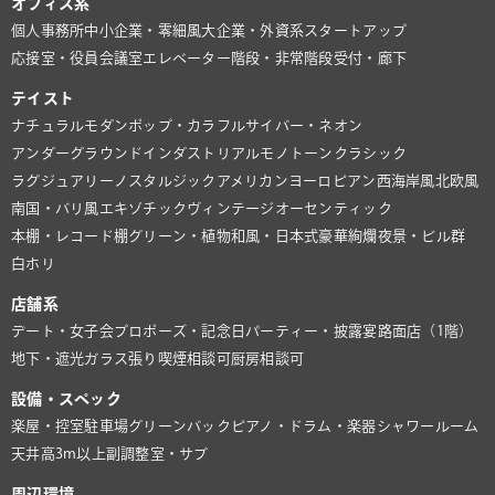
オフィス系
個人事務所
中小企業・零細風
大企業・外資系
スタートアップ
応接室・役員会議室
エレベーター
階段・非常階段
受付・廊下
テイスト
ナチュラル
モダン
ポップ・カラフル
サイバー・ネオン
アンダーグラウンド
インダストリアル
モノトーン
クラシック
ラグジュアリー
ノスタルジック
アメリカン
ヨーロピアン
西海岸風
北欧風
南国・バリ風
エキゾチック
ヴィンテージ
オーセンティック
本棚・レコード棚
グリーン・植物
和風・日本式
豪華絢爛
夜景・ビル群
白ホリ
店舗系
デート・女子会
プロポーズ・記念日
パーティー・披露宴
路面店（1階）
地下・遮光
ガラス張り
喫煙相談可
厨房相談可
設備・スペック
楽屋・控室
駐車場
グリーンバック
ピアノ・ドラム・楽器
シャワールーム
天井高3m以上
副調整室・サブ
周辺環境