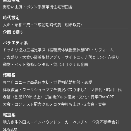
海沿い
山奥・ポツン系
繁華街
住宅街
田舎
時代設定
大正・昭和
平成・平成初期
時代劇（明治以前）
企画で探す
バラエティ系
ドッキリ協力
工場見学
スゴ技
職業体験
授業体験
DIY・リフォーム
デカ盛り・大食い
密着取材
アプリ・サイト
ニッチ
落とし穴・穴掘り
動物・ペット
監修
レンタル・貸出
オリジナル企画
情報系
専門店
ユニーク商品
日本初・世界初
結婚相談・恋愛
体験教室・ワークショップ
プチ贅沢
バズりました！
Z世代・昭和世代
老舗（創業100年以上）
ご当地グルメ
伝統・文化・行事
ChatGPT
大会・コンテスト
駅舎グルメ
ロケ弁
打ち上げ・2次会・宴会
報道系
地方創生
外国人・インバウンド
メーカー
ベンチャー企業
不動産会社
SDGs
DX