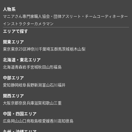
人物系
マニアさん
専門家
職人
協会・団体
アスリート・チーム
コーディネーター
インストラクター
カメラマン
エリアで探す
関東エリア
東京
東京23区
神奈川
千葉
埼玉
群馬
茨城
栃木
山梨
北海道・東北エリア
北海道
青森
岩手
宮城
秋田
山形
福島
中部エリア
愛知
静岡
岐阜
長野
新潟
富山
石川
福井
関西エリア
大阪
京都
奈良
兵庫
滋賀
和歌山
三重
中国・四国エリア
広島
岡山
山口
鳥取
島根
愛媛
香川
高知
徳島
九州・沖縄エリア