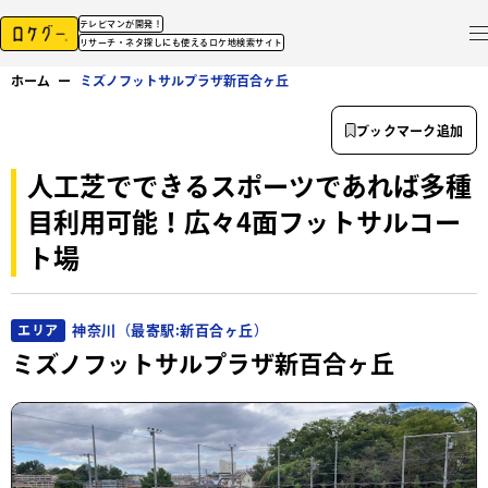
テレビマンが開発！
リサーチ・ネタ探しにも使えるロケ地検索サイト
ホーム
ー
ミズノフットサルプラザ新百合ヶ丘
ブックマーク追加
人工芝でできるスポーツであれば多種
目利用可能！広々4面フットサルコー
ト場
神奈川（最寄駅:新百合ヶ丘）
エリア
ミズノフットサルプラザ新百合ヶ丘