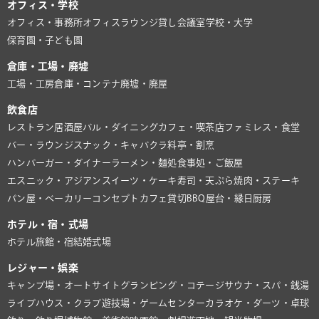
オフィス・学校
オフィス・事務所
オフィスラウンジ
貸し会議室
学校・大学
保育園・子ども園
倉庫・工場・廃墟
工場・工房
倉庫・コンテナ
廃墟・廃屋
飲食店
レストラン
居酒屋
バル・ダイニング
カフェ・喫茶店
ファミレス・食堂
バー・ラウンジ
スナック・キャバクラ
料亭・割烹
ハンバーガー・ダイナー
ラーメン・麺処
食事処・ご飯屋
エスニック・アジアン
スイーツ・ケーキ
寿司・天ぷら
焼肉・ステーキ
パン屋・ベーカリー
コンセプトカフェ
貸切BBQ
屋台・縁日
厨房
ホテル・宿・式場
ホテル
旅館・宿
結婚式場
レジャー・娯楽
キャンプ場・オートサイト
グランピング・コテージ
サウナ・スパ・銭湯
ライブハウス・クラブ
遊技場・ゲームセンター
カラオケ・ダーツ・卓球