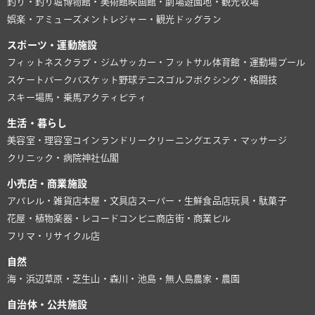
釣り・釣り堀
博物館・美術館
映画館・劇場
遊園地・観光牧場
娯楽・アミューズメント
レジャー・観光
ドッグラン
スポーツ・運動施設
フィットネスクラブ・ジム
サッカー・フットサル
体育館・運動場
プール
スケートパーク
バスケット
野球
テニス
ゴルフ
ボクシング・格闘技
スキー場
馬・乗馬
アクティビティ
生活・暮らし
美容室・理容室
コインランドリー
クリーニング
エステ・マッサージ
クリニック・病院
神社仏閣
小売店・商業施設
アパレル・雑貨店
本屋・文具店
スーパー・生鮮食品店
玩具・駄菓子
花屋・植物
楽器・レコード
コンビニ
商店街・商業ビル
フリマ・リサイクル店
自然
海・浜辺
草原・芝生
山・森
川・池
島・無人島
農家・農園
自治体・公共施設