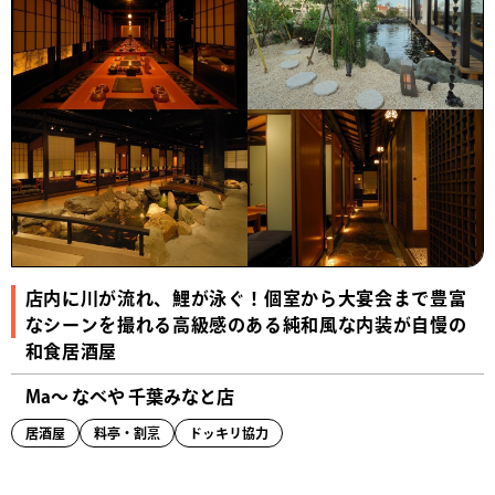
店内に川が流れ、鯉が泳ぐ！個室から大宴会まで豊富
なシーンを撮れる高級感のある純和風な内装が自慢の
和食居酒屋
Ma〜 なべや 千葉みなと店
居酒屋
料亭・割烹
ドッキリ協力