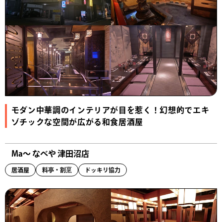
モダン中華調のインテリアが目を惹く！幻想的でエキ
ゾチックな空間が広がる和食居酒屋
Ma〜 なべや 津田沼店
居酒屋
料亭・割烹
ドッキリ協力