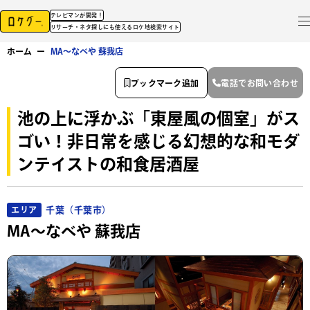
テレビマンが開発！
リサーチ・ネタ探しにも使えるロケ地検索サイト
ホーム
ー
MA～なべや 蘇我店
ブックマーク追加
電話でお問い合わせ
池の上に浮かぶ「東屋風の個室」がス
ゴい！非日常を感じる幻想的な和モダ
ンテイストの和食居酒屋
千葉（千葉市）
エリア
MA～なべや 蘇我店