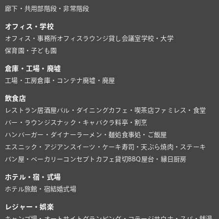
廊下・共用部
階段・非常階段
オフィス・学校
オフィス・事務所
オフィスラウンジ
貸し会議室
学校・大学
保育園・子ども園
倉庫・工場・廃墟
工場・工房
倉庫・コンテナ
廃墟・廃屋
飲食店
レストラン
居酒屋
バル・ダイニング
カフェ・喫茶店
ファミレス・食堂
バー・ラウンジ
スナック・キャバクラ
料亭・割烹
ハンバーガー・ダイナー
ラーメン・麺処
食事処・ご飯屋
エスニック・アジアン
スイーツ・ケーキ
寿司・天ぷら
焼肉・ステーキ
パン屋・ベーカリー
コンセプトカフェ
貸切BBQ
屋台・縁日
厨房
ホテル・宿・式場
ホテル
旅館・宿
結婚式場
レジャー・娯楽
キャンプ場・オートサイト
グランピング・コテージ
サウナ・スパ・銭湯