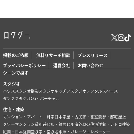
掲載のご依頼
無料リサーチ相談
プレスリリース
プライバシーポリシー
運営会社
お問い合わせ
シーンで探す
スタジオ
ハウススタジオ
撮影スタジオ
キッチンスタジオ
レンタルスペース
ダンススタジオ
CG・バーチャル
住宅・建築
マンション・アパート
一軒家
日本家屋・古民家・和室
豪邸・邸宅
屋上
タワーマンション
貸別荘
ビル・雑居ビル
海外風の住宅
洋館・レトロ建築
庭園・日本庭園
空き家・空き地
車庫・ガレージ
エレベーター