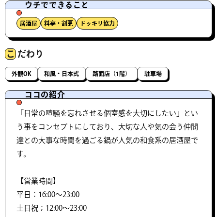
ウチでできること
居酒屋
料亭・割烹
ドッキリ協力
こ
だわり
外観OK
和風・日本式
路面店（1階）
駐車場
ココの紹介
「日常の喧騒を忘れさせる個室感を大切にしたい」とい
う事をコンセプトにしており、大切な人や気の会う仲間
達との大事な時間を過ごる鍋が人気の和食系の居酒屋で
す。
【営業時間】
平日：16:00～23:00
土日祝；12:00～23:00