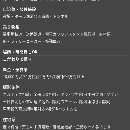
自治体・公共施設
役場・ホール
漁港
公園
道路・トンネル
乗り物系
駐車場
私道・道路
鉄道・電車
ガソリンスタンド
飛行機・航空系
船・フェリー
ゴーカート
特殊車両
場所・時間貸しOK
こだわりで探す
料金・予算感
10,000円以下
1万円台
2万円台
3万円台
4万円以上
撮影条件
ネガティブ相談可
楽器演奏相談可
グラビア相談可
平日貸切しやすい
土日貸切しやすい
建て込み相談可
スモーク相談可
水撒き相談可
車両搬入可
長期利用対応
外観OK
ペット対応
住宅系
低所得層・貧しい
中流階級・普通
富裕層・金持ち
一人暮らし系