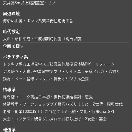
天井高3m以上
副調整室・サブ
周辺環境
海沿い
山奥・ポツン系
繁華街
住宅街
田舎
時代設定
大正・昭和
平成・平成初期
時代劇（明治以前）
企画で探す
バラエティ系
ドッキリ協力
工場見学
スゴ技
職業体験
授業体験
DIY・リフォーム
デカ盛り・大食い
密着取材
アプリ・サイト
ニッチ
落とし穴・穴掘り
動物・ペット
監修
レンタル・貸出
オリジナル企画
情報系
専門店
ユニーク商品
日本初・世界初
結婚相談・恋愛
体験教室・ワークショップ
プチ贅沢
バズりました！
Z世代・昭和世代
老舗（創業100年以上）
ご当地グルメ
伝統・文化・行事
ChatGPT
大会・コンテスト
駅舎グルメ
ロケ弁
打ち上げ・2次会・宴会
報道系