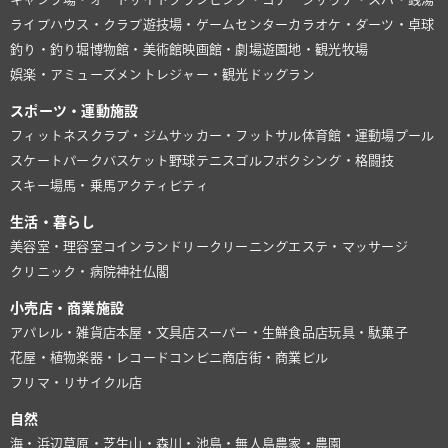
ライブハウス・クラブ
遊技場・ゲームセンター
カラオケ・ダーツ・卓球
釣り・釣り堀
博物館・美術館
映画館・劇場
遊園地・観光牧場
娯楽・アミューズメント
レジャー・観光
ドッグラン
スポーツ・運動施設
フィットネスクラブ・ジム
サッカー・フットサル
体育館・運動場
プール
スケートパーク
バスケット
野球
テニス
ゴルフ
ボクシング・格闘技
スキー場
馬・乗馬
アクティビティ
生活・暮らし
美容室・理容室
コインランドリー
クリーニング
エステ・マッサージ
クリニック・病院
神社仏閣
小売店・商業施設
アパレル・雑貨店
本屋・文具店
スーパー・生鮮食品店
玩具・駄菓子
花屋・植物
楽器・レコード
コンビニ
商店街・商業ビル
フリマ・リサイクル店
自然
海・浜辺
草原・芝生
山・森
川・池
島・無人島
農家・農園