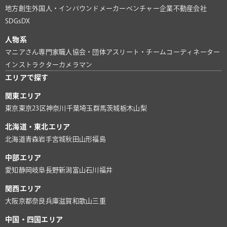
地方創生
外国人・インバウンド
メーカー
ベンチャー企業
不動産会社
SDGs
DX
人物系
マニアさん
専門家
職人
協会・団体
アスリート・チーム
コーディネーター
インストラクター
カメラマン
エリアで探す
関東エリア
東京
東京23区
神奈川
千葉
埼玉
群馬
茨城
栃木
山梨
北海道・東北エリア
北海道
青森
岩手
宮城
秋田
山形
福島
中部エリア
愛知
静岡
岐阜
長野
新潟
富山
石川
福井
関西エリア
大阪
京都
奈良
兵庫
滋賀
和歌山
三重
中国・四国エリア