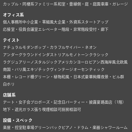
カップル・同棲系
ファミリー系
和室・畳
縁側・庭・庭園
車庫・ガレージ
オフィス系
個人事務所
中小企業・零細風
大企業・外資系
スタートアップ
応接室・役員会議室
エレベーター
階段・非常階段
受付・廊下
テイスト
ナチュラル
モダン
ポップ・カラフル
サイバー・ネオン
アンダーグラウンド
インダストリアル
モノトーン
クラシック
ラグジュアリー
ノスタルジック
アメリカン
ヨーロピアン
西海岸風
北欧風
南国・バリ風
エキゾチック
ヴィンテージ
オーセンティック
本棚・レコード棚
グリーン・植物
和風・日本式
豪華絢爛
夜景・ビル群
白ホリ
店舗系
デート・女子会
プロポーズ・記念日
パーティー・披露宴
路面店（1階）
地下・遮光
ガラス張り
喫煙相談可
厨房相談可
設備・スペック
楽屋・控室
駐車場
グリーンバック
ピアノ・ドラム・楽器
シャワールーム