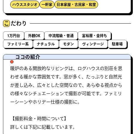
ハウススタジオ
一軒家
日本家屋・古民家・和室
こ
だわり
1万円台
外観OK
中流階級・普通
富裕層・金持ち
ファミリー系
ナチュラル
モダン
ヴィンテージ
駐車場
ココの紹介
暖炉のある開放的なリビングは、ログハウスの別荘を思
わせる暖かな雰囲気です。窓が多く、たっぷりと自然光
が差し込み、広々とした空間なので、あらゆる視点から
の様々なシチュエーションで撮影が可能です。ファミリ
ーシーンやホリデー仕様の撮影に。
【撮影料金・時間について】
詳しくは下記に記載しています。