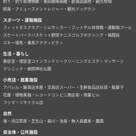
釣り・釣り堀
博物館・美術館
映画館・劇場
遊園地・観光牧場
娯楽・アミューズメント
レジャー・観光
ドッグラン
スポーツ・運動施設
フィットネスクラブ・ジム
サッカー・フットサル
体育館・運動場
プール
スケートパーク
バスケット
野球
テニス
ゴルフ
ボクシング・格闘技
スキー場
馬・乗馬
アクティビティ
生活・暮らし
美容室・理容室
コインランドリー
クリーニング
エステ・マッサージ
クリニック・病院
神社仏閣
小売店・商業施設
アパレル・雑貨店
本屋・文具店
スーパー・生鮮食品店
玩具・駄菓子
花屋・植物
楽器・レコード
コンビニ
商店街・商業ビル
フリマ・リサイクル店
自然
海・浜辺
草原・芝生
山・森
川・池
島・無人島
農家・農園
自治体・公共施設