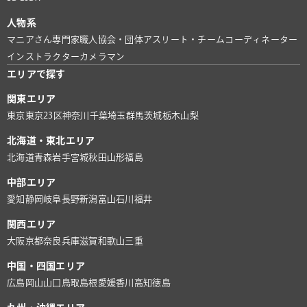
人物系
マニアさん
専門家
職人
協会・団体
アスリート・チーム
コーディネーター
インストラクター
カメラマン
エリアで探す
関東エリア
東京
東京23区
神奈川
千葉
埼玉
群馬
茨城
栃木
山梨
北海道・東北エリア
北海道
青森
岩手
宮城
秋田
山形
福島
中部エリア
愛知
静岡
岐阜
長野
新潟
富山
石川
福井
関西エリア
大阪
京都
奈良
兵庫
滋賀
和歌山
三重
中国・四国エリア
広島
岡山
山口
鳥取
島根
愛媛
香川
高知
徳島