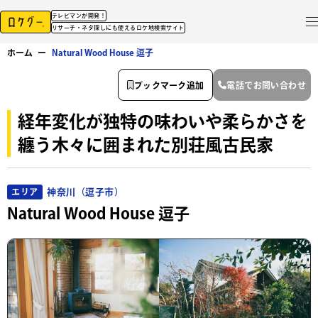
テレビマンが開発！
リサーチ・ネタ探しにも使えるロケ地検索サイト
ホーム
ー
Natural Wood House 逗子
ブックマーク追加
電話でお問い合わせ
経年変化が独特の味わいや柔らかさを
纏う木々に囲まれた別荘風古民家
神奈川（逗子市）
エリア
Natural Wood House 逗子