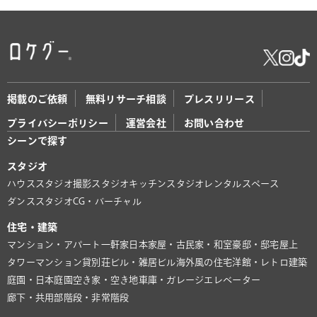
掲載のご依頼
無料リサーチ相談
プレスリリース
プライバシーポリシー
運営会社
お問い合わせ
シーンで探す
スタジオ
ハウススタジオ
撮影スタジオ
キッチンスタジオ
レンタルスペース
ダンススタジオ
CG・バーチャル
住宅・建築
マンション・アパート
一軒家
日本家屋・古民家・和室
豪邸・邸宅
屋上
タワーマンション
貸別荘
ビル・雑居ビル
海外風の住宅
洋館・レトロ建築
庭園・日本庭園
空き家・空き地
車庫・ガレージ
エレベーター
廊下・共用部
階段・非常階段