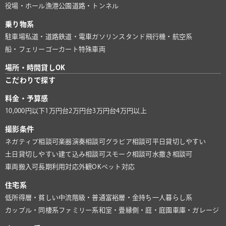
役場・ホール
漁港
公園
道路・トンネル
乗り物系
駐車場
私道・道路
鉄道・電車
ガソリンスタンド
飛行機・航空系
船・フェリー
ゴーカート
特殊車両
場所・時間貸しOK
こだわりで探す
料金・予算感
10,000円以下
1万円台
2万円台
3万円台
4万円以上
撮影条件
ネガティブ相談可
楽器演奏相談可
グラビア相談可
平日貸切しやすい
土日貸切しやすい
建て込み相談可
スモーク相談可
水撒き相談可
車両搬入可
長期利用対応
外観OK
ペット対応
住宅系
低所得層・貧しい
中流階級・普通
富裕層・金持ち
一人暮らし系
カップル・同棲系
ファミリー系
和室・畳
縁側・庭・庭園
車庫・ガレージ