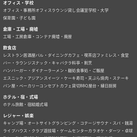
オフィス・学校
オフィス・事務所
オフィスラウンジ
貸し会議室
学校・大学
保育園・子ども園
倉庫・工場・廃墟
工場・工房
倉庫・コンテナ
廃墟・廃屋
飲食店
レストラン
居酒屋
バル・ダイニング
カフェ・喫茶店
ファミレス・食堂
バー・ラウンジ
スナック・キャバクラ
料亭・割烹
ハンバーガー・ダイナー
ラーメン・麺処
食事処・ご飯屋
エスニック・アジアン
スイーツ・ケーキ
寿司・天ぷら
焼肉・ステーキ
パン屋・ベーカリー
コンセプトカフェ
貸切BBQ
屋台・縁日
厨房
ホテル・宿・式場
ホテル
旅館・宿
結婚式場
レジャー・娯楽
キャンプ場・オートサイト
グランピング・コテージ
サウナ・スパ・銭湯
ライブハウス・クラブ
遊技場・ゲームセンター
カラオケ・ダーツ・卓球