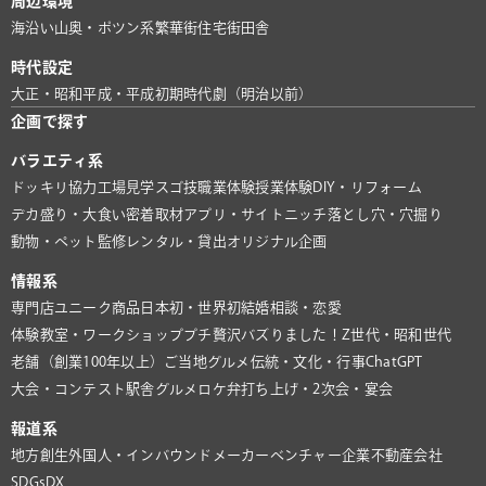
周辺環境
海沿い
山奥・ポツン系
繁華街
住宅街
田舎
時代設定
大正・昭和
平成・平成初期
時代劇（明治以前）
企画で探す
バラエティ系
ドッキリ協力
工場見学
スゴ技
職業体験
授業体験
DIY・リフォーム
デカ盛り・大食い
密着取材
アプリ・サイト
ニッチ
落とし穴・穴掘り
動物・ペット
監修
レンタル・貸出
オリジナル企画
情報系
専門店
ユニーク商品
日本初・世界初
結婚相談・恋愛
体験教室・ワークショップ
プチ贅沢
バズりました！
Z世代・昭和世代
老舗（創業100年以上）
ご当地グルメ
伝統・文化・行事
ChatGPT
大会・コンテスト
駅舎グルメ
ロケ弁
打ち上げ・2次会・宴会
報道系
地方創生
外国人・インバウンド
メーカー
ベンチャー企業
不動産会社
SDGs
DX