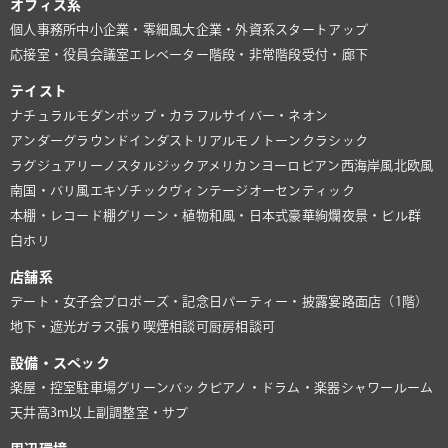
オフィス系
個人事務所
中小企業・零細風
大企業・外資系
スタートアップ
応接室・役員会議室
エレベーター
階段・非常階段
受付・廊下
テイスト
ナチュラル
モダン
ポップ・カラフル
サイバー・ネオン
アンダーグラウンド
インダストリアル
モノトーン
クラシック
ラグジュアリー
ノスタルジック
アメリカン
ヨーロピアン
西海岸風
北欧風
南国・バリ風
エキゾチック
ヴィンテージ
オーセンティック
本棚・レコード棚
グリーン・植物
和風・日本式
豪華絢爛
夜景・ビル群
白ホリ
店舗系
デート・女子会
プロポーズ・記念日
パーティー・披露宴
路面店（1階）
地下・遮光
ガラス張り
喫煙相談可
厨房相談可
設備・スペック
楽屋・控室
駐車場
グリーンバック
ピアノ・ドラム・楽器
シャワールーム
天井高3m以上
副調整室・サブ