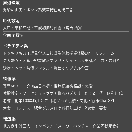
周辺環境
海沿い
山奥・ポツン系
繁華街
住宅街
田舎
時代設定
大正・昭和
平成・平成初期
時代劇（明治以前）
企画で探す
バラエティ系
ドッキリ協力
工場見学
スゴ技
職業体験
授業体験
DIY・リフォーム
デカ盛り・大食い
密着取材
アプリ・サイト
ニッチ
落とし穴・穴掘り
動物・ペット
監修
レンタル・貸出
オリジナル企画
情報系
専門店
ユニーク商品
日本初・世界初
結婚相談・恋愛
体験教室・ワークショップ
プチ贅沢
バズりました！
Z世代・昭和世代
老舗（創業100年以上）
ご当地グルメ
伝統・文化・行事
ChatGPT
大会・コンテスト
駅舎グルメ
ロケ弁
打ち上げ・2次会・宴会
報道系
地方創生
外国人・インバウンド
メーカー
ベンチャー企業
不動産会社