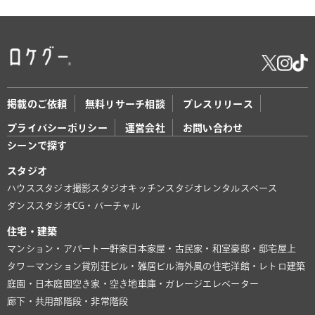
掲載のご依頼
無料リサーチ相談
プレスリリース
プライバシーポリシー
運営会社
お問い合わせ
シーンで探す
スタジオ
ハウススタジオ
撮影スタジオ
キッチンスタジオ
レンタルスペース
ダンススタジオ
CG・バーチャル
住宅・建築
マンション・アパート
一軒家
日本家屋・古民家・和室
豪邸・邸宅
屋上
タワーマンション
貸別荘
ビル・雑居ビル
海外風の住宅
洋館・レトロ建築
庭園・日本庭園
空き家・空き地
車庫・ガレージ
エレベーター
廊下・共用部
階段・非常階段