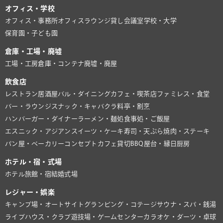
オフィス・学校
オフィス・事務所
オフィスラウンジ
貸し会議室
学校・大学
保育園・子ども園
倉庫・工場・廃墟
工場・工房
倉庫・コンテナ
廃墟・廃屋
飲食店
レストラン
居酒屋
バル・ダイニング
カフェ・喫茶店
ファミレス・食堂
バー・ラウンジ
スナック・キャバクラ
料亭・割烹
ハンバーガー・ダイナー
ラーメン・麺処
食事処・ご飯屋
エスニック・アジアン
スイーツ・ケーキ
寿司・天ぷら
焼肉・ステーキ
パン屋・ベーカリー
コンセプトカフェ
貸切BBQ
屋台・縁日
厨房
ホテル・宿・式場
ホテル
旅館・宿
結婚式場
レジャー・娯楽
キャンプ場・オートサイト
グランピング・コテージ
サウナ・スパ・銭湯
ライブハウス・クラブ
遊技場・ゲームセンター
カラオケ・ダーツ・卓球