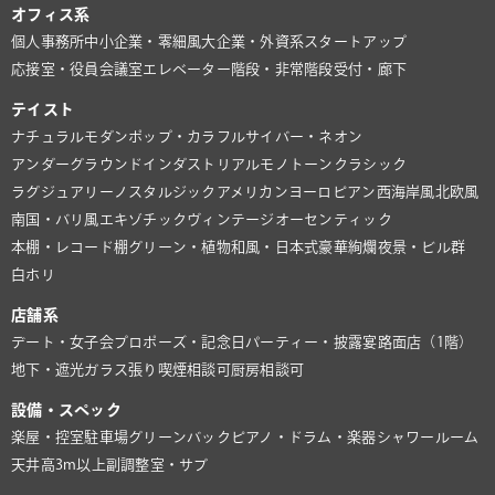
オフィス系
個人事務所
中小企業・零細風
大企業・外資系
スタートアップ
応接室・役員会議室
エレベーター
階段・非常階段
受付・廊下
テイスト
ナチュラル
モダン
ポップ・カラフル
サイバー・ネオン
アンダーグラウンド
インダストリアル
モノトーン
クラシック
ラグジュアリー
ノスタルジック
アメリカン
ヨーロピアン
西海岸風
北欧風
南国・バリ風
エキゾチック
ヴィンテージ
オーセンティック
本棚・レコード棚
グリーン・植物
和風・日本式
豪華絢爛
夜景・ビル群
白ホリ
店舗系
デート・女子会
プロポーズ・記念日
パーティー・披露宴
路面店（1階）
地下・遮光
ガラス張り
喫煙相談可
厨房相談可
設備・スペック
楽屋・控室
駐車場
グリーンバック
ピアノ・ドラム・楽器
シャワールーム
天井高3m以上
副調整室・サブ