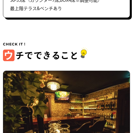
30-35席（カウンター7席,BOX4席※調整可能）
最上階テラス&ベンチあり
ウ
チでできること