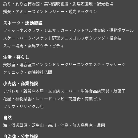
釣り・釣り堀
博物館・美術館
映画館・劇場
遊園地・観光牧場
娯楽・アミューズメント
レジャー・観光
ドッグラン
スポーツ・運動施設
フィットネスクラブ・ジム
サッカー・フットサル
体育館・運動場
プール
スケートパーク
バスケット
野球
テニス
ゴルフ
ボクシング・格闘技
スキー場
馬・乗馬
アクティビティ
生活・暮らし
美容室・理容室
コインランドリー
クリーニング
エステ・マッサージ
クリニック・病院
神社仏閣
小売店・商業施設
アパレル・雑貨店
本屋・文具店
スーパー・生鮮食品店
玩具・駄菓子
花屋・植物
楽器・レコード
コンビニ
商店街・商業ビル
フリマ・リサイクル店
自然
海・浜辺
草原・芝生
山・森
川・池
島・無人島
農家・農園
自治体・公共施設