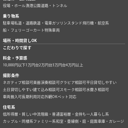
役場・ホール
漁港
公園
道路・トンネル
乗り物系
駐車場
私道・道路
鉄道・電車
ガソリンスタンド
飛行機・航空系
船・フェリー
ゴーカート
特殊車両
場所・時間貸しOK
こだわりで探す
料金・予算感
10,000円以下
1万円台
2万円台
3万円台
4万円以上
撮影条件
ネガティブ相談可
楽器演奏相談可
グラビア相談可
平日貸切しやすい
土日貸切しやすい
建て込み相談可
スモーク相談可
水撒き相談可
車両搬入可
長期利用対応
外観OK
ペット対応
住宅系
低所得層・貧しい
中流階級・普通
富裕層・金持ち
一人暮らし系
カップル・同棲系
ファミリー系
和室・畳
縁側・庭・庭園
車庫・ガレージ