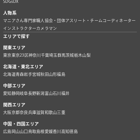
SDGs
DX
人物系
マニアさん
専門家
職人
協会・団体
アスリート・チーム
コーディネーター
インストラクター
カメラマン
エリアで探す
関東エリア
東京
東京23区
神奈川
千葉
埼玉
群馬
茨城
栃木
山梨
北海道・東北エリア
北海道
青森
岩手
宮城
秋田
山形
福島
中部エリア
愛知
静岡
岐阜
長野
新潟
富山
石川
福井
関西エリア
大阪
京都
奈良
兵庫
滋賀
和歌山
三重
中国・四国エリア
広島
岡山
山口
鳥取
島根
愛媛
香川
高知
徳島