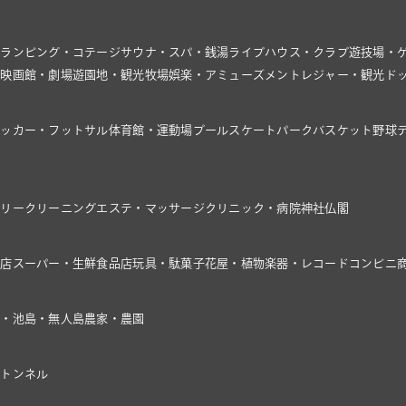
グランピング・コテージ
サウナ・スパ・銭湯
ライブハウス・クラブ
遊技場・
館
映画館・劇場
遊園地・観光牧場
娯楽・アミューズメント
レジャー・観光
ド
サッカー・フットサル
体育館・運動場
プール
スケートパーク
バスケット
野球
ドリー
クリーニング
エステ・マッサージ
クリニック・病院
神社仏閣
具店
スーパー・生鮮食品店
玩具・駄菓子
花屋・植物
楽器・レコード
コンビニ
川・池
島・無人島
農家・農園
・トンネル