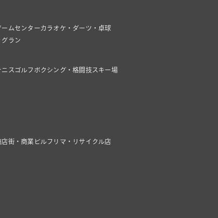
ゲームセンター
カラオケ・ダーツ・卓球
ッグラン
テニス
ゴルフ
ボクシング・格闘技
スキー場
商店街・商業ビル
フリマ・リサイクル店