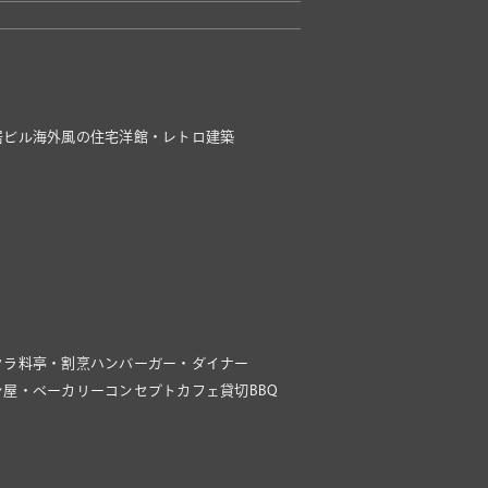
居ビル
海外風の住宅
洋館・レトロ建築
クラ
料亭・割烹
ハンバーガー・ダイナー
ン屋・ベーカリー
コンセプトカフェ
貸切BBQ