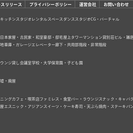
レスリリース
プライバシーポリシー
運営会社
お問い合わせ
オ
キッチンスタジオ
レンタルスペース
ダンススタジオ
CG・バーチャル
家
日本家屋・古民家・和室
豪邸・邸宅
屋上
タワーマンション
貸別荘
ビル・雑
き地
車庫・ガレージ
エレベーター
廊下・共用部
階段・非常階段
ラウンジ
貸し会議室
学校・大学
保育園・子ども園
廃墟・廃屋
イニング
カフェ・喫茶店
ファミレス・食堂
バー・ラウンジ
スナック・キャバ
飯屋
エスニック・アジアン
スイーツ・ケーキ
寿司・天ぷら
焼肉・ステーキ
パ