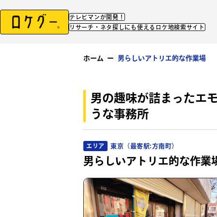
テレビマンが開発！
リサーチ・ネタ探しにも使えるロケ地検索サイト
ホーム
ー
男らしいアトリエ的な作業場
男の趣味が詰まったエ
うな事務所
東京（最寄駅:方南町）
エリア
男らしいアトリエ的な作業