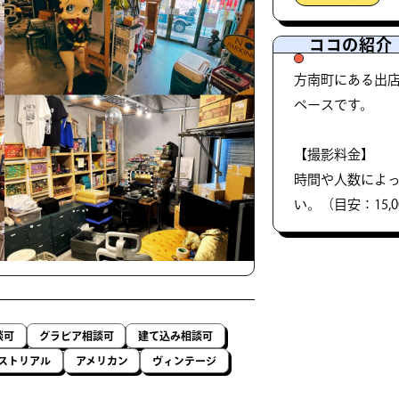
ココの紹介
方南町にある出
ペースです。
【撮影料金】
時間や人数によ
い。（目安：15,00
談可
グラビア相談可
建て込み相談可
ストリアル
アメリカン
ヴィンテージ