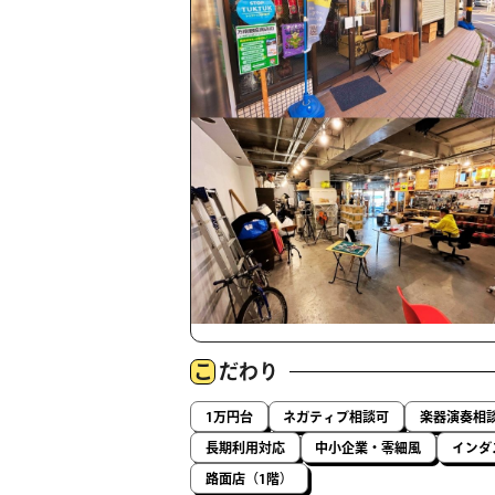
こ
だわり
1万円台
ネガティブ相談可
楽器演奏相
長期利用対応
中小企業・零細風
インダ
路面店（1階）