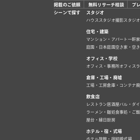
掲載のご依頼
無料リサーチ相談
プ
シーンで探す
スタジオ
ハウススタジオ
撮影スタジ
住宅・建築
マンション・アパート
一軒
庭園・日本庭園
空き家・空
オフィス・学校
オフィス・事務所
オフィス
倉庫・工場・廃墟
工場・工房
倉庫・コンテナ
飲食店
レストラン
居酒屋
バル・ダ
ラーメン・麺処
食事処・ご
屋台・縁日
厨房
ホテル・宿・式場
ホテル
旅館・宿
結婚式場