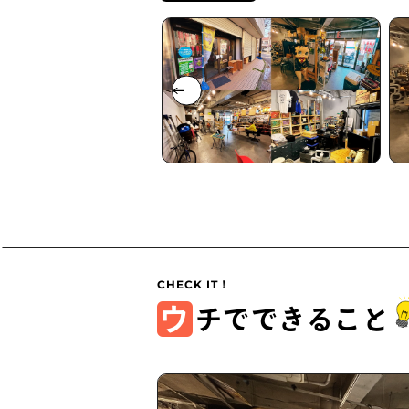
ウ
チでできること