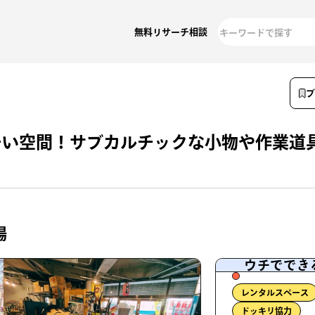
無料リサーチ相談
モい空間！サブカルチックな小物や作業道
場
ウチででき
レンタルスペース
ドッキリ協力