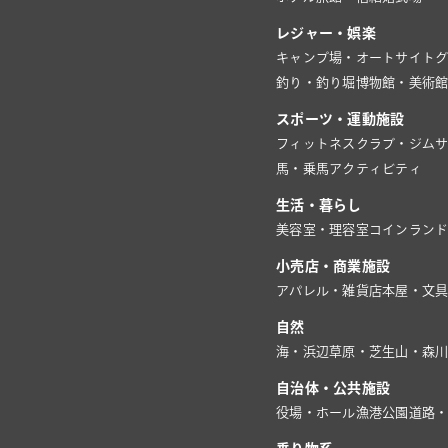
レジャー・娯楽
キャンプ場・オートサイト
釣り・釣り堀
博物館・美術
スポーツ・運動施設
フィットネスクラブ・ジム
馬・乗馬
アクティビティ
生活・暮らし
美容室・理容室
コインラン
小売店・商業施設
アパレル・雑貨店
本屋・文
自然
海・浜辺
草原・芝生
山・森
自治体・公共施設
役場・ホール
漁港
公園
道路