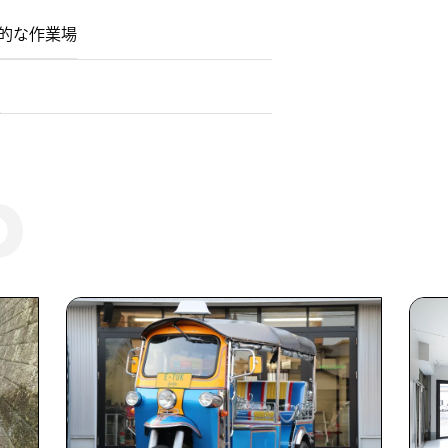
的な作業場
​