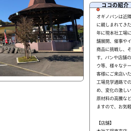
ココの紹介
オギノパンは近
に親しまれてきたパ
年に現本社工場
舗展開、催事や
商品に挑戦し、
す。パンや店舗
ウ等、様々なテ
客様にご来店い
工場見学通路で
め、変化の激し
原材料の高騰な
ますので、お気
【店舗】