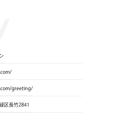
ン
.com/
n.com/greeting/
長竹2841 ​