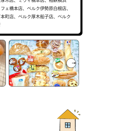
、厚木店、ミウィ橋本店、相鉄横浜
カフェ橋本店、ベルク伊勢原白根店、
下本町店、ベルク厚木船子店、ベルク
店