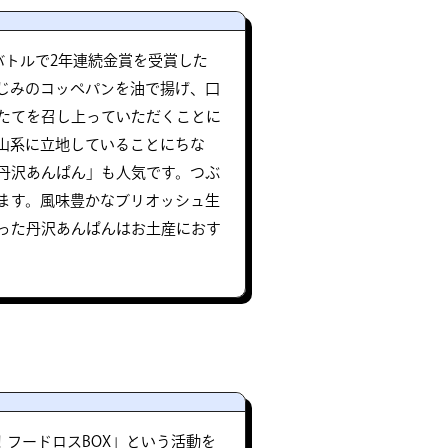
バトルで2年連続金賞を受賞した
じみのコッペパンを油で揚げ、口
たてを召し上っていただくことに
山系に立地していることにちな
丹沢あんぱん」も人気です。つぶ
ます。風味豊かなブリオッシュ生
った丹沢あんぱんはお土産におす
P！フードロスBOX」という活動を