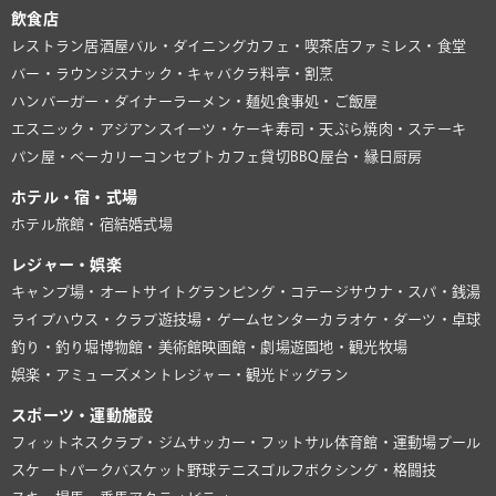
飲食店
レストラン
居酒屋
バル・ダイニング
カフェ・喫茶店
ファミレス・食堂
バー・ラウンジ
スナック・キャバクラ
料亭・割烹
ハンバーガー・ダイナー
ラーメン・麺処
食事処・ご飯屋
エスニック・アジアン
スイーツ・ケーキ
寿司・天ぷら
焼肉・ステーキ
パン屋・ベーカリー
コンセプトカフェ
貸切BBQ
屋台・縁日
厨房
ホテル・宿・式場
ホテル
旅館・宿
結婚式場
レジャー・娯楽
キャンプ場・オートサイト
グランピング・コテージ
サウナ・スパ・銭湯
ライブハウス・クラブ
遊技場・ゲームセンター
カラオケ・ダーツ・卓球
釣り・釣り堀
博物館・美術館
映画館・劇場
遊園地・観光牧場
娯楽・アミューズメント
レジャー・観光
ドッグラン
スポーツ・運動施設
フィットネスクラブ・ジム
サッカー・フットサル
体育館・運動場
プール
スケートパーク
バスケット
野球
テニス
ゴルフ
ボクシング・格闘技