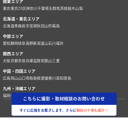
関東エリア
東京
東京23区
神奈川
千葉
埼玉
群馬
茨城
栃木
山梨
北海道・東北エリア
北海道
青森
岩手
宮城
秋田
山形
福島
中部エリア
愛知
静岡
岐阜
長野
新潟
富山
石川
福井
関西エリア
大阪
京都
奈良
兵庫
滋賀
和歌山
三重
中国・四国エリア
広島
岡山
山口
鳥取
島根
愛媛
香川
高知
徳島
九州・沖縄エリア
福岡
佐賀
長崎
熊本
大分
宮崎
鹿児島
沖縄
こちらに撮影・取材相談のお問い合わせ
©株式会社ロケグー
すぐに広報をお繋ぎします。さらに
類似ロケ地も紹介！