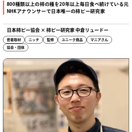
800種類以上の柿の種を20年以上毎日食べ続けている元
NHKアナウンサーで日本唯一の柿ピー研究家
日本柿ピー協会 × 柿ピー研究家 中倉リュードー
密着取材
ニッチ
監修
ユニーク商品
マニアさん
協会・団体