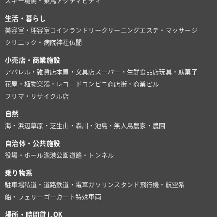
スキー場
馬・乗馬
アクティビティ
生活・暮らし
美容室・理容室
コインランドリー
クリーニング
エステ・マッサージ
クリニック・病院
神社仏閣
小売店・商業施設
アパレル・雑貨店
本屋・文具店
スーパー・生鮮食品店
玩具・駄菓子
花屋・植物
楽器・レコード
コンビニ
商店街・商業ビル
フリマ・リサイクル店
自然
海・浜辺
草原・芝生
山・森
川・池
島・無人島
農家・農園
自治体・公共施設
役場・ホール
漁港
公園
道路・トンネル
乗り物系
駐車場
私道・道路
鉄道・電車
ガソリンスタンド
飛行機・航空系
船・フェリー
ゴーカート
特殊車両
場所・時間貸しOK