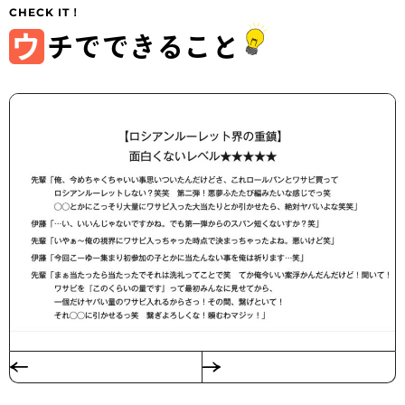
ウ
チでできること