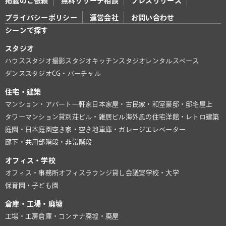
掲載のご依頼
無料リサーチ相談
プレスリリース
プライバシーポリシー
運営会社
お問い合わせ
シーンで探す
スタジオ
ハウススタジオ
撮影スタジオ
キッチンスタジオ
レンタルスペース
ダンススタジオ
CG・バーチャル
住宅・建築
マンション・アパート
一軒家
日本家屋・古民家・和室
豪邸・邸宅
屋上
タワーマンション
貸別荘
ビル・雑居ビル
海外風の住宅
洋館・レトロ建築
庭園・日本庭園
空き家・空き地
車庫・ガレージ
エレベーター
廊下・共用部
階段・非常階段
オフィス・学校
オフィス・事務所
オフィスラウンジ
貸し会議室
学校・大学
保育園・子ども園
倉庫・工場・廃墟
工場・工房
倉庫・コンテナ
廃墟・廃屋