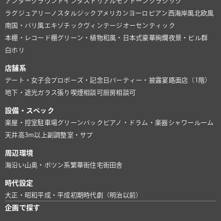
アンダーグラウンド
インダストリアル
モノトーン
クラシック
ラグジュアリー
ノスタルジック
アメリカン
ヨーロピアン
西海岸風
北欧風
南国・バリ風
エキゾチック
ヴィンテージ
オーセンティック
本棚・レコード棚
グリーン・植物
和風・日本式
豪華絢爛
夜景・ビル群
白ホリ
店舗系
デート・女子会
プロポーズ・記念日
パーティー・披露宴
路面店（1階）
地下・遮光
ガラス張り
喫煙相談可
厨房相談可
設備・スペック
楽屋・控室
駐車場
グリーンバック
ピアノ・ドラム・楽器
シャワールーム
天井高3m以上
副調整室・サブ
周辺環境
海沿い
山奥・ポツン系
繁華街
住宅街
田舎
時代設定
大正・昭和
平成・平成初期
時代劇（明治以前）
企画で探す