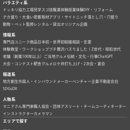
バラエティ系
ドッキリ協力
工場見学
スゴ技
職業体験
授業体験
DIY・リフォーム
デカ盛り・大食い
密着取材
アプリ・サイト
ニッチ
落とし穴・穴掘り
動物・ペット
監修
レンタル・貸出
オリジナル企画
情報系
専門店
ユニーク商品
日本初・世界初
結婚相談・恋愛
体験教室・ワークショップ
プチ贅沢
バズりました！
Z世代・昭和世代
老舗（創業100年以上）
ご当地グルメ
伝統・文化・行事
ChatGPT
大会・コンテスト
駅舎グルメ
ロケ弁
打ち上げ・2次会・宴会
報道系
地方創生
外国人・インバウンド
メーカー
ベンチャー企業
不動産会社
SDGs
DX
人物系
マニアさん
専門家
職人
協会・団体
アスリート・チーム
コーディネーター
インストラクター
カメラマン
エリアで探す