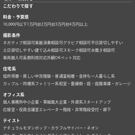
こだわりで探す
料金・予算感
10,000円以下
1万円台
2万円台
3万円台
4万円以上
撮影条件
ネガティブ相談可
楽器演奏相談可
グラビア相談可
平日貸切しやすい
土日貸切しやすい
建て込み相談可
スモーク相談可
水撒き相談可
車両搬入可
長期利用対応
外観OK
ペット対応
住宅系
低所得層・貧しい
中流階級・普通
富裕層・金持ち
一人暮らし系
カップル・同棲系
ファミリー系
和室・畳
縁側・庭・庭園
車庫・ガレージ
オフィス系
個人事務所
中小企業・零細風
大企業・外資系
スタートアップ
応接室・役員会議室
エレベーター
階段・非常階段
受付・廊下
テイスト
ナチュラル
モダン
ポップ・カラフル
サイバー・ネオン