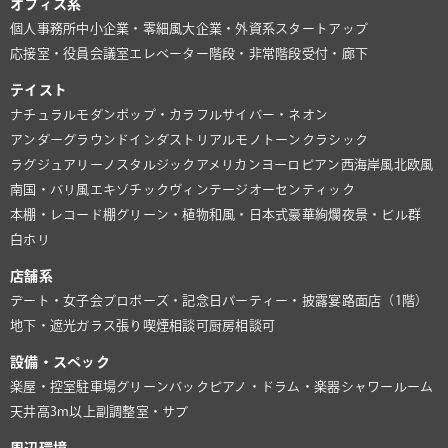
オフィス系
個人事務所
中小企業・零細風
大企業・外資系
スタートアップ
応接室・役員会議室
エレベーター
階段・非常階段
受付・廊下
テイスト
ナチュラル
モダン
ポップ・カラフル
サイバー・ネオン
アンダーグラウンド
インダストリアル
モノトーン
クラシック
ラグジュアリー
ノスタルジック
アメリカン
ヨーロピアン
西海岸風
北欧風
南国・バリ風
エキゾチック
ヴィンテージ
オーセンティック
本棚・レコード棚
グリーン・植物
和風・日本式
豪華絢爛
夜景・ビル群
白ホリ
店舗系
デート・女子会
プロポーズ・記念日
パーティー・披露宴
路面店（1階）
地下・遮光
ガラス張り
喫煙相談可
厨房相談可
設備・スペック
楽屋・控室
駐車場
グリーンバック
ピアノ・ドラム・楽器
シャワールーム
天井高3m以上
副調整室・サブ