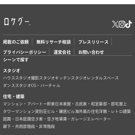
掲載のご依頼
無料リサーチ相談
プレスリリース
プライバシーポリシー
運営会社
お問い合わせ
シーンで探す
スタジオ
ハウススタジオ
撮影スタジオ
キッチンスタジオ
レンタルスペース
ダンススタジオ
CG・バーチャル
住宅・建築
マンション・アパート
一軒家
日本家屋・古民家・和室
豪邸・邸宅
屋上
タワーマンション
貸別荘
ビル・雑居ビル
海外風の住宅
洋館・レトロ建築
庭園・日本庭園
空き家・空き地
車庫・ガレージ
エレベーター
廊下・共用部
階段・非常階段