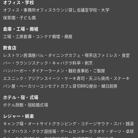
オフィス・学校
オフィス・事務所
オフィスラウンジ
貸し会議室
学校・大学
保育園・子ども園
倉庫・工場・廃墟
工場・工房
倉庫・コンテナ
廃墟・廃屋
飲食店
レストラン
居酒屋
バル・ダイニング
カフェ・喫茶店
ファミレス・食堂
バー・ラウンジ
スナック・キャバクラ
料亭・割烹
ハンバーガー・ダイナー
ラーメン・麺処
食事処・ご飯屋
エスニック・アジアン
スイーツ・ケーキ
寿司・天ぷら
焼肉・ステーキ
パン屋・ベーカリー
コンセプトカフェ
貸切BBQ
屋台・縁日
厨房
ホテル・宿・式場
ホテル
旅館・宿
結婚式場
レジャー・娯楽
キャンプ場・オートサイト
グランピング・コテージ
サウナ・スパ・銭湯
ライブハウス・クラブ
遊技場・ゲームセンター
カラオケ・ダーツ・卓球