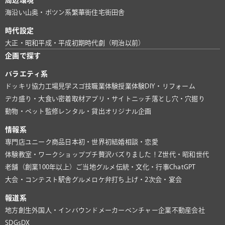
周辺環境
海沿い
山奥・ポツン系
繁華街
住宅街
田舎
時代設定
大正・昭和
平成・平成初期
時代劇（明治以前）
企画で探す
バラエティ系
ドッキリ協力
工場見学
スゴ技
職業体験
授業体験
DIY・リフォーム
デカ盛り・大食い
密着取材
アプリ・サイト
ニッチ
落とし穴・穴掘り
動物・ペット
監修
レンタル・貸出
オリジナル企画
情報系
専門店
ユニーク商品
日本初・世界初
結婚相談・恋愛
体験教室・ワークショップ
プチ贅沢
バズりました！
Z世代・昭和世代
老舗（創業100年以上）
ご当地グルメ
伝統・文化・行事
ChatGPT
大会・コンテスト
駅舎グルメ
ロケ弁
打ち上げ・2次会・宴会
報道系
地方創生
外国人・インバウンド
メーカー
ベンチャー企業
不動産会社
SDGs
DX