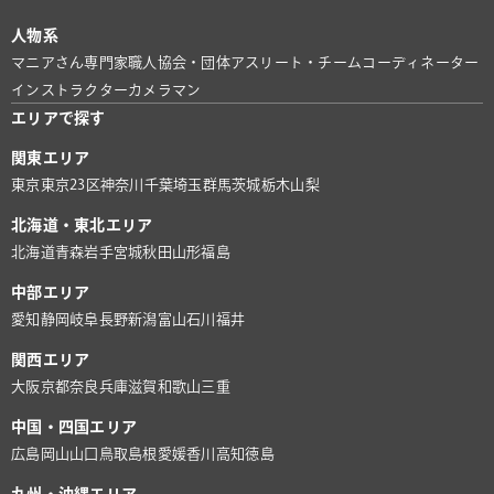
人物系
マニアさん
専門家
職人
協会・団体
アスリート・チーム
コーディネーター
インストラクター
カメラマン
エリアで探す
関東エリア
東京
東京23区
神奈川
千葉
埼玉
群馬
茨城
栃木
山梨
北海道・東北エリア
北海道
青森
岩手
宮城
秋田
山形
福島
中部エリア
愛知
静岡
岐阜
長野
新潟
富山
石川
福井
関西エリア
大阪
京都
奈良
兵庫
滋賀
和歌山
三重
中国・四国エリア
広島
岡山
山口
鳥取
島根
愛媛
香川
高知
徳島