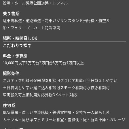
役場・ホール
漁港
公園
道路・トンネル
乗り物系
駐車場
私道・道路
鉄道・電車
ガソリンスタンド
飛行機・航空系
船・フェリー
ゴーカート
特殊車両
場所・時間貸しOK
こだわりで探す
料金・予算感
10,000円以下
1万円台
2万円台
3万円台
4万円以上
撮影条件
ネガティブ相談可
楽器演奏相談可
グラビア相談可
平日貸切しやすい
土日貸切しやすい
建て込み相談可
スモーク相談可
水撒き相談可
車両搬入可
長期利用対応
外観OK
ペット対応
住宅系
低所得層・貧しい
中流階級・普通
富裕層・金持ち
一人暮らし系
カップル・同棲系
ファミリー系
和室・畳
縁側・庭・庭園
車庫・ガレージ