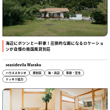
海辺にポツンと一軒家！圧倒的な画になるロケーショ
ンが自慢の南国風貸別荘
seasidevila Waraku
ハウススタジオ
貸別荘
海・浜辺
草原・芝生
ドッキリ協力