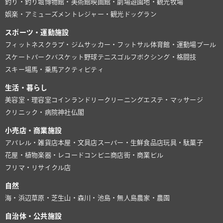
釣り・釣り堀
博物館・美術館
映画館・劇場
遊園地・観光牧場
娯楽・アミューズメント
レジャー・観光
ドッグラン
スポーツ・運動施設
フィットネスクラブ・ジム
サッカー・フットサル
体育館・運動場
プール
スケートパーク
バスケット
野球
テニス
ゴルフ
ボクシング・格闘技
スキー場
馬・乗馬
アクティビティ
生活・暮らし
美容室・理容室
コインランドリー
クリーニング
エステ・マッサージ
クリニック・病院
神社仏閣
小売店・商業施設
アパレル・雑貨店
本屋・文具店
スーパー・生鮮食品店
玩具・駄菓子
花屋・植物
楽器・レコード
コンビニ
商店街・商業ビル
フリマ・リサイクル店
自然
海・浜辺
草原・芝生
山・森
川・池
島・無人島
農家・農園
自治体・公共施設