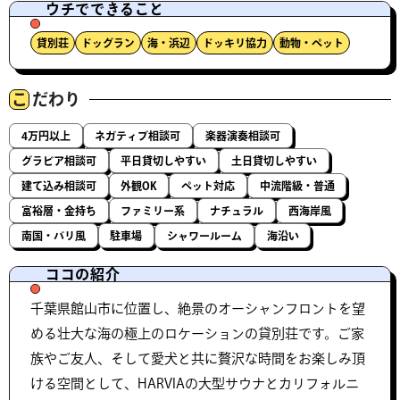
ウチでできること
貸別荘
ドッグラン
海・浜辺
ドッキリ協力
動物・ペット
こ
だわり
4万円以上
ネガティブ相談可
楽器演奏相談可
グラビア相談可
平日貸切しやすい
土日貸切しやすい
建て込み相談可
外観OK
ペット対応
中流階級・普通
富裕層・金持ち
ファミリー系
ナチュラル
西海岸風
南国・バリ風
駐車場
シャワールーム
海沿い
ココの紹介
千葉県館山市に位置し、絶景のオーシャンフロントを望
める壮大な海の極上のロケーションの貸別荘です。ご家
族やご友人、そして愛犬と共に贅沢な時間をお楽しみ頂
ける空間として、HARVIAの大型サウナとカリフォルニ