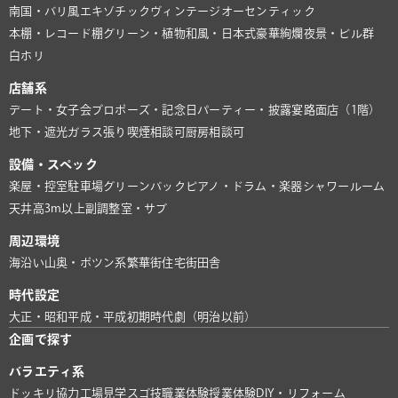
南国・バリ風
エキゾチック
ヴィンテージ
オーセンティック
本棚・レコード棚
グリーン・植物
和風・日本式
豪華絢爛
夜景・ビル群
白ホリ
店舗系
デート・女子会
プロポーズ・記念日
パーティー・披露宴
路面店（1階）
地下・遮光
ガラス張り
喫煙相談可
厨房相談可
設備・スペック
楽屋・控室
駐車場
グリーンバック
ピアノ・ドラム・楽器
シャワールーム
天井高3m以上
副調整室・サブ
周辺環境
海沿い
山奥・ポツン系
繁華街
住宅街
田舎
時代設定
大正・昭和
平成・平成初期
時代劇（明治以前）
企画で探す
バラエティ系
ドッキリ協力
工場見学
スゴ技
職業体験
授業体験
DIY・リフォーム