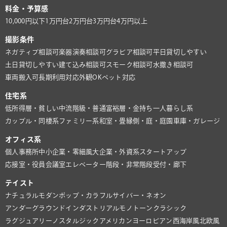
料金・予算感
10,000円以下
1万円台
2万円台
3万円台
4万円以上
撮影条件
ネガティブ相談可
楽器演奏相談可
グラビア相談可
平日貸切しやすい
土日貸切しやすい
建て込み相談可
スモーク相談可
水撒き相談可
車両搬入可
長期利用対応
外観OK
ペット対応
住宅系
低所得層・貧しい
中流階級・普通
富裕層・金持ち
一人暮らし系
カップル・同棲系
ファミリー系
和室・畳
縁側・庭・庭園
車庫・ガレージ
オフィス系
個人事務所
中小企業・零細風
大企業・外資系
スタートアップ
応接室・役員会議室
エレベーター
階段・非常階段
受付・廊下
テイスト
ナチュラル
モダン
ポップ・カラフル
サイバー・ネオン
アンダーグラウンド
インダストリアル
モノトーン
クラシック
ラグジュアリー
ノスタルジック
アメリカン
ヨーロピアン
西海岸風
北欧風