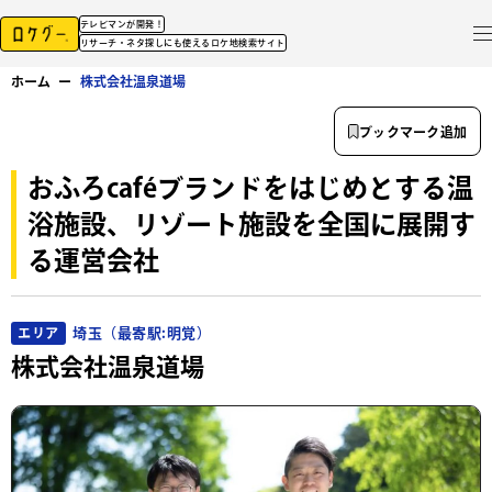
テレビマンが開発！
リサーチ・ネタ探しにも使えるロケ地検索サイト
ホーム
ー
株式会社温泉道場
ブックマーク追加
おふろcaféブランドをはじめとする温
浴施設、リゾート施設を全国に展開す
る運営会社
埼玉（最寄駅:明覚）
エリア
株式会社温泉道場