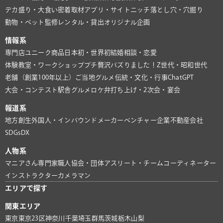
デカ盛り・大食い
密着取材
アプリ・サイト
ニッチ
落とし穴・穴掘り
動物・ペット
監修
レンタル・貸出
オリジナル企画
情報系
専門店
ユニーク商品
日本初・世界初
結婚相談・恋愛
体験教室・ワークショップ
プチ贅沢
バズりました！
Z世代・昭和世代
老舗（創業100年以上）
ご当地グルメ
伝統・文化・行事
ChatGPT
大会・コンテスト
駅舎グルメ
ロケ弁
打ち上げ・2次会・宴会
報道系
地方創生
外国人・インバウンド
メーカー
ベンチャー企業
不動産会社
SDGs
DX
人物系
マニアさん
専門家
職人
協会・団体
アスリート・チーム
コーディネーター
インストラクター
カメラマン
エリアで探す
関東エリア
東京
東京23区
神奈川
千葉
埼玉
群馬
茨城
栃木
山梨