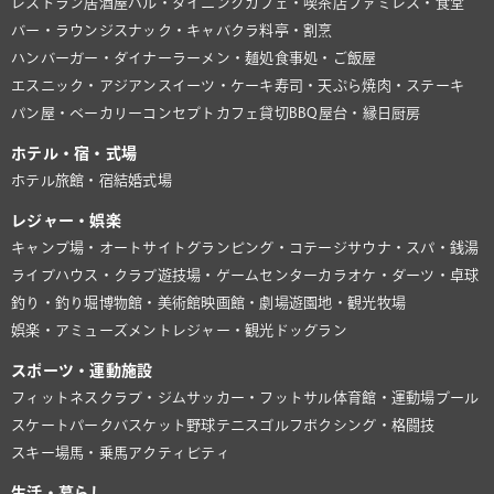
レストラン
居酒屋
バル・ダイニング
カフェ・喫茶店
ファミレス・食堂
バー・ラウンジ
スナック・キャバクラ
料亭・割烹
ハンバーガー・ダイナー
ラーメン・麺処
食事処・ご飯屋
エスニック・アジアン
スイーツ・ケーキ
寿司・天ぷら
焼肉・ステーキ
パン屋・ベーカリー
コンセプトカフェ
貸切BBQ
屋台・縁日
厨房
ホテル・宿・式場
ホテル
旅館・宿
結婚式場
レジャー・娯楽
キャンプ場・オートサイト
グランピング・コテージ
サウナ・スパ・銭湯
ライブハウス・クラブ
遊技場・ゲームセンター
カラオケ・ダーツ・卓球
釣り・釣り堀
博物館・美術館
映画館・劇場
遊園地・観光牧場
娯楽・アミューズメント
レジャー・観光
ドッグラン
スポーツ・運動施設
フィットネスクラブ・ジム
サッカー・フットサル
体育館・運動場
プール
スケートパーク
バスケット
野球
テニス
ゴルフ
ボクシング・格闘技
スキー場
馬・乗馬
アクティビティ
生活・暮らし