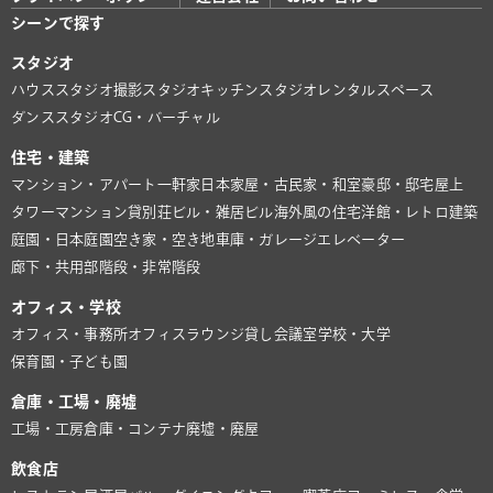
シーンで探す
スタジオ
ハウススタジオ
撮影スタジオ
キッチンスタジオ
レンタルスペース
ダンススタジオ
CG・バーチャル
住宅・建築
マンション・アパート
一軒家
日本家屋・古民家・和室
豪邸・邸宅
屋上
タワーマンション
貸別荘
ビル・雑居ビル
海外風の住宅
洋館・レトロ建築
庭園・日本庭園
空き家・空き地
車庫・ガレージ
エレベーター
廊下・共用部
階段・非常階段
オフィス・学校
オフィス・事務所
オフィスラウンジ
貸し会議室
学校・大学
保育園・子ども園
倉庫・工場・廃墟
工場・工房
倉庫・コンテナ
廃墟・廃屋
飲食店