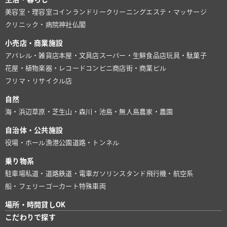
美容室・理容室
コインランドリー
クリーニング
エステ・マッサージ
クリニック・病院
神社仏閣
小売店・商業施設
アパレル・雑貨店
本屋・文具店
スーパー・生鮮食品店
玩具・駄菓子
花屋・植物
楽器・レコード
コンビニ
商店街・商業ビル
フリマ・リサイクル店
自然
海・浜辺
草原・芝生
山・森
川・池
島・無人島
農家・農園
自治体・公共施設
役場・ホール
漁港
公園
道路・トンネル
乗り物系
駐車場
私道・道路
鉄道・電車
ガソリンスタンド
飛行機・航空系
船・フェリー
ゴーカート
特殊車両
場所・時間貸しOK
こだわりで探す