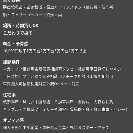
乗り物系
駐車場
私道・道路
鉄道・電車
ガソリンスタンド
飛行機・航空系
船・フェリー
ゴーカート
特殊車両
場所・時間貸しOK
こだわりで探す
料金・予算感
10,000円以下
1万円台
2万円台
3万円台
4万円以上
撮影条件
ネガティブ相談可
楽器演奏相談可
グラビア相談可
平日貸切しやすい
土日貸切しやすい
建て込み相談可
スモーク相談可
水撒き相談可
車両搬入可
長期利用対応
外観OK
ペット対応
住宅系
低所得層・貧しい
中流階級・普通
富裕層・金持ち
一人暮らし系
カップル・同棲系
ファミリー系
和室・畳
縁側・庭・庭園
車庫・ガレージ
オフィス系
個人事務所
中小企業・零細風
大企業・外資系
スタートアップ