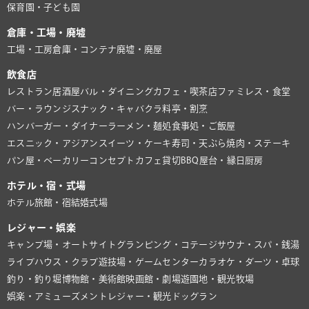
保育園・子ども園
倉庫・工場・廃墟
工場・工房
倉庫・コンテナ
廃墟・廃屋
飲食店
レストラン
居酒屋
バル・ダイニング
カフェ・喫茶店
ファミレス・食堂
バー・ラウンジ
スナック・キャバクラ
料亭・割烹
ハンバーガー・ダイナー
ラーメン・麺処
食事処・ご飯屋
エスニック・アジアン
スイーツ・ケーキ
寿司・天ぷら
焼肉・ステーキ
パン屋・ベーカリー
コンセプトカフェ
貸切BBQ
屋台・縁日
厨房
ホテル・宿・式場
ホテル
旅館・宿
結婚式場
レジャー・娯楽
キャンプ場・オートサイト
グランピング・コテージ
サウナ・スパ・銭湯
ライブハウス・クラブ
遊技場・ゲームセンター
カラオケ・ダーツ・卓球
釣り・釣り堀
博物館・美術館
映画館・劇場
遊園地・観光牧場
娯楽・アミューズメント
レジャー・観光
ドッグラン