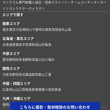
マニアさん
専門家
職人
協会・団体
アスリート・チーム
コーディネーター
インストラクター
カメラマン
エリアで探す
関東エリア
東京
東京23区
神奈川
千葉
埼玉
群馬
茨城
栃木
山梨
北海道・東北エリア
北海道
青森
岩手
宮城
秋田
山形
福島
中部エリア
愛知
静岡
岐阜
長野
新潟
富山
石川
福井
関西エリア
大阪
京都
奈良
兵庫
滋賀
和歌山
三重
中国・四国エリア
広島
岡山
山口
鳥取
島根
愛媛
香川
高知
徳島
九州・沖縄エリア
福岡
佐賀
長崎
熊本
大分
宮崎
鹿児島
沖縄
こちらに撮影・取材相談のお問い合わせ