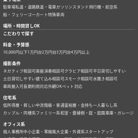
駐車場
私道・道路
鉄道・電車
ガソリンスタンド
飛行機・航空系
船・フェリー
ゴーカート
特殊車両
場所・時間貸しOK
こだわりで探す
料金・予算感
10,000円以下
1万円台
2万円台
3万円台
4万円以上
撮影条件
ネガティブ相談可
楽器演奏相談可
グラビア相談可
平日貸切しやすい
土日貸切しやすい
建て込み相談可
スモーク相談可
水撒き相談可
車両搬入可
長期利用対応
外観OK
ペット対応
住宅系
低所得層・貧しい
中流階級・普通
富裕層・金持ち
一人暮らし系
カップル・同棲系
ファミリー系
和室・畳
縁側・庭・庭園
車庫・ガレージ
オフィス系
個人事務所
中小企業・零細風
大企業・外資系
スタートアップ