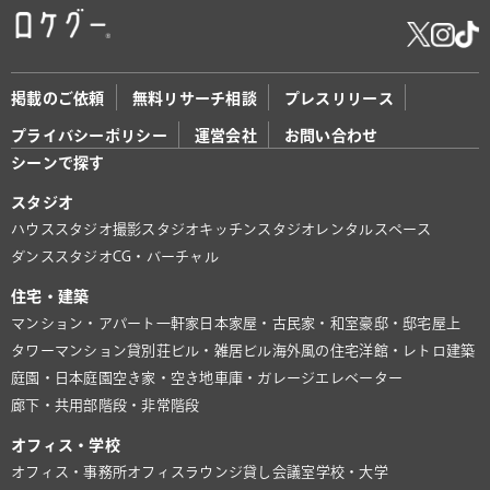
掲載のご依頼
無料リサーチ相談
プレスリリース
プライバシーポリシー
運営会社
お問い合わせ
シーンで探す
スタジオ
ハウススタジオ
撮影スタジオ
キッチンスタジオ
レンタルスペース
ダンススタジオ
CG・バーチャル
住宅・建築
マンション・アパート
一軒家
日本家屋・古民家・和室
豪邸・邸宅
屋上
タワーマンション
貸別荘
ビル・雑居ビル
海外風の住宅
洋館・レトロ建築
庭園・日本庭園
空き家・空き地
車庫・ガレージ
エレベーター
廊下・共用部
階段・非常階段
オフィス・学校
オフィス・事務所
オフィスラウンジ
貸し会議室
学校・大学