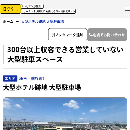
テレビマンが開発！
リサーチ・ネタ探しにも使えるロケ地検索サイト
ホーム
ー
大型ホテル跡地 大型駐車場
ブックマーク追加
電話でお問い合わせ
300台以上収容できる営業していない
大型駐車スペース
埼玉（熊谷市）
エリア
大型ホテル跡地 大型駐車場