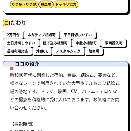
空き家・空き地
駐車場
ドッキリ協力
こ
だわり
2万円台
ネガティブ相談可
平日貸切しやすい
土日貸切しやすい
建て込み相談可
水撒き相談可
車両搬入可
長期利用対応
外観OK
ノスタルジック
駐車場
ココの紹介
昭和60年代に創業した宿泊、食事、結婚式、宴会など、
様々なシーンで利用されていた大型ホテルおよび結婚式
場の跡地です。ドラマ、映画、CM、バラエティロケな
どの撮影を積極的に受け入れております。お気軽にお問
い合わせください。
【撮影時間】