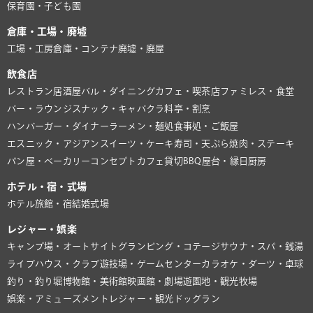
保育園・子ども園
倉庫・工場・廃墟
工場・工房
倉庫・コンテナ
廃墟・廃屋
飲食店
レストラン
居酒屋
バル・ダイニング
カフェ・喫茶店
ファミレス・食堂
バー・ラウンジ
スナック・キャバクラ
料亭・割烹
ハンバーガー・ダイナー
ラーメン・麺処
食事処・ご飯屋
エスニック・アジアン
スイーツ・ケーキ
寿司・天ぷら
焼肉・ステーキ
パン屋・ベーカリー
コンセプトカフェ
貸切BBQ
屋台・縁日
厨房
ホテル・宿・式場
ホテル
旅館・宿
結婚式場
レジャー・娯楽
キャンプ場・オートサイト
グランピング・コテージ
サウナ・スパ・銭湯
ライブハウス・クラブ
遊技場・ゲームセンター
カラオケ・ダーツ・卓球
釣り・釣り堀
博物館・美術館
映画館・劇場
遊園地・観光牧場
娯楽・アミューズメント
レジャー・観光
ドッグラン