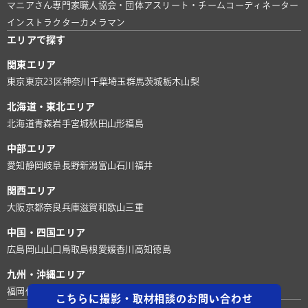
マニアさん
専門家
職人
協会・団体
アスリート・チーム
コーディネーター
インストラクター
カメラマン
エリアで探す
関東エリア
東京
東京23区
神奈川
千葉
埼玉
群馬
茨城
栃木
山梨
北海道・東北エリア
北海道
青森
岩手
宮城
秋田
山形
福島
中部エリア
愛知
静岡
岐阜
長野
新潟
富山
石川
福井
関西エリア
大阪
京都
奈良
兵庫
滋賀
和歌山
三重
中国・四国エリア
広島
岡山
山口
鳥取
島根
愛媛
香川
高知
徳島
九州・沖縄エリア
福岡
佐賀
長崎
熊本
大分
宮崎
鹿児島
沖縄
こちらに撮影・取材相談のお問い合わせ