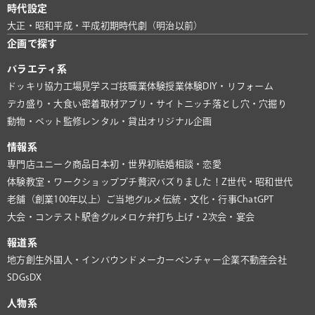
時代設定
大正・昭和
平成・平成初期
時代劇（明治以前）
企画で探す
バラエティ系
ドッキリ協力
工場見学
スゴ技
職業体験
授業体験
DIY・リフォーム
デカ盛り・大食い
密着取材
アプリ・サイト
ニッチ
落とし穴・穴掘り
動物・ペット
監修
レンタル・貸出
オリジナル企画
情報系
専門店
ユニーク商品
日本初・世界初
結婚相談・恋愛
体験教室・ワークショップ
プチ贅沢
バズりました！
Z世代・昭和世代
老舗（創業100年以上）
ご当地グルメ
伝統・文化・行事
ChatGPT
大会・コンテスト
駅舎グルメ
ロケ弁
打ち上げ・2次会・宴会
報道系
地方創生
外国人・インバウンド
メーカー
ベンチャー企業
不動産会社
SDGs
DX
人物系