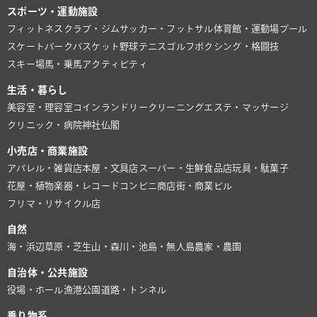
スポーツ・運動施設
フィットネスクラブ・ジム
サッカー・フットサル
体育館・運動場
プール
スケートパーク
バスケット
野球
テニス
ゴルフ
ボクシング・格闘技
スキー場
馬・乗馬
アクティビティ
生活・暮らし
美容室・理容室
コインランドリー
クリーニング
エステ・マッサージ
クリニック・病院
神社仏閣
小売店・商業施設
アパレル・雑貨店
本屋・文具店
スーパー・生鮮食品店
玩具・駄菓子
花屋・植物
楽器・レコード
コンビニ
商店街・商業ビル
フリマ・リサイクル店
自然
海・浜辺
草原・芝生
山・森
川・池
島・無人島
農家・農園
自治体・公共施設
役場・ホール
漁港
公園
道路・トンネル
乗り物系