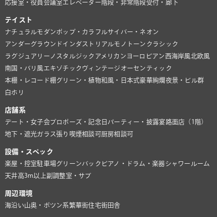
応接室・役員会議室
エレベーター
階段・非常階段
受付・廊下
テイスト
ナチュラル
モダン
ポップ・カラフル
サイバー・ネオン
アンダーグラウンド
インダストリアル
モノトーン
クラシック
ラグジュアリー
ノスタルジック
アメリカン
ヨーロピアン
西海岸風
北欧風
南国・バリ風
エキゾチック
ヴィンテージ
オーセンティック
本棚・レコード棚
グリーン・植物
和風・日本式
豪華絢爛
夜景・ビル群
白ホリ
店舗系
デート・女子会
プロポーズ・記念日
パーティー・披露宴
路面店（1階）
地下・遮光
ガラス張り
喫煙相談可
厨房相談可
設備・スペック
楽屋・控室
駐車場
グリーンバック
ピアノ・ドラム・楽器
シャワールーム
天井高3m以上
副調整室・サブ
周辺環境
海沿い
山奥・ポツン系
繁華街
住宅街
田舎