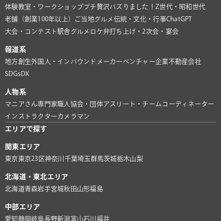
体験教室・ワークショップ
プチ贅沢
バズりました！
Z世代・昭和世代
老舗（創業100年以上）
ご当地グルメ
伝統・文化・行事
ChatGPT
大会・コンテスト
駅舎グルメ
ロケ弁
打ち上げ・2次会・宴会
報道系
地方創生
外国人・インバウンド
メーカー
ベンチャー企業
不動産会社
SDGs
DX
人物系
マニアさん
専門家
職人
協会・団体
アスリート・チーム
コーディネーター
インストラクター
カメラマン
エリアで探す
関東エリア
東京
東京23区
神奈川
千葉
埼玉
群馬
茨城
栃木
山梨
北海道・東北エリア
北海道
青森
岩手
宮城
秋田
山形
福島
中部エリア
愛知
静岡
岐阜
長野
新潟
富山
石川
福井