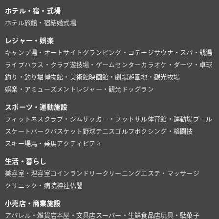
ホテル・宿・式場
ホテル
旅館・宿
結婚式場
レジャー・娯楽
キャンプ場・オートサイト
グランピング・コテージ
サウナ・スパ・銭湯
ライブハウス・クラブ
遊技場・ゲームセンター
カラオケ・ダーツ・卓球
釣り・釣り堀
博物館・美術館
映画館・劇場
遊園地・観光牧場
娯楽・アミューズメント
レジャー・観光
ドッグラン
スポーツ・運動施設
フィットネスクラブ・ジム
サッカー・フットサル
体育館・運動場
プール
スケートパーク
バスケット
野球
テニス
ゴルフ
ボクシング・格闘技
スキー場
馬・乗馬
アクティビティ
生活・暮らし
美容室・理容室
コインランドリー
クリーニング
エステ・マッサージ
クリニック・病院
神社仏閣
小売店・商業施設
アパレル・雑貨店
本屋・文具店
スーパー・生鮮食品店
玩具・駄菓子