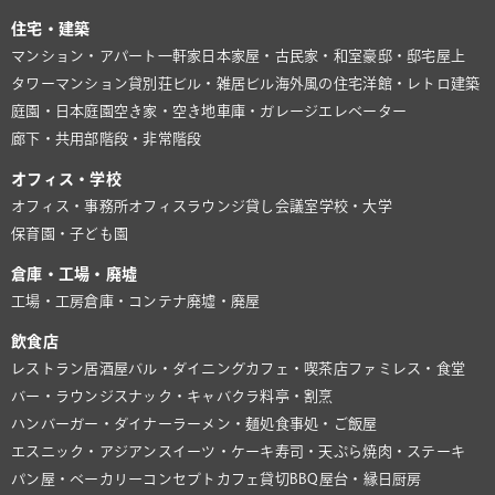
住宅・建築
マンション・アパート
一軒家
日本家屋・古民家・和室
豪邸・邸宅
屋上
タワーマンション
貸別荘
ビル・雑居ビル
海外風の住宅
洋館・レトロ建築
庭園・日本庭園
空き家・空き地
車庫・ガレージ
エレベーター
廊下・共用部
階段・非常階段
オフィス・学校
オフィス・事務所
オフィスラウンジ
貸し会議室
学校・大学
保育園・子ども園
倉庫・工場・廃墟
工場・工房
倉庫・コンテナ
廃墟・廃屋
飲食店
レストラン
居酒屋
バル・ダイニング
カフェ・喫茶店
ファミレス・食堂
バー・ラウンジ
スナック・キャバクラ
料亭・割烹
ハンバーガー・ダイナー
ラーメン・麺処
食事処・ご飯屋
エスニック・アジアン
スイーツ・ケーキ
寿司・天ぷら
焼肉・ステーキ
パン屋・ベーカリー
コンセプトカフェ
貸切BBQ
屋台・縁日
厨房