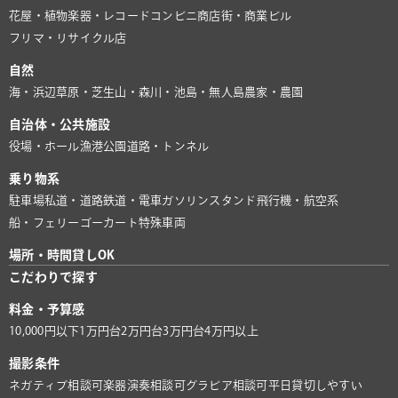
花屋・植物
楽器・レコード
コンビニ
商店街・商業ビル
フリマ・リサイクル店
自然
海・浜辺
草原・芝生
山・森
川・池
島・無人島
農家・農園
自治体・公共施設
役場・ホール
漁港
公園
道路・トンネル
乗り物系
駐車場
私道・道路
鉄道・電車
ガソリンスタンド
飛行機・航空系
船・フェリー
ゴーカート
特殊車両
場所・時間貸しOK
こだわりで探す
料金・予算感
10,000円以下
1万円台
2万円台
3万円台
4万円以上
撮影条件
ネガティブ相談可
楽器演奏相談可
グラビア相談可
平日貸切しやすい