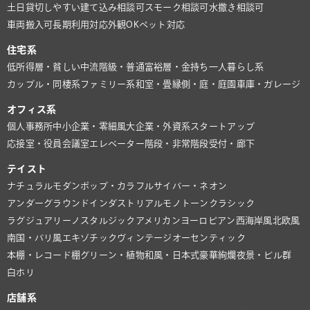
土日貸切しやすい
建て込み相談可
スモーク相談可
水撒き相談可
車両搬入可
長期利用対応
外観OK
ペット対応
住宅系
低所得層・貧しい
中流階級・普通
富裕層・金持ち
一人暮らし系
カップル・同棲系
ファミリー系
和室・畳
縁側・庭・庭園
車庫・ガレージ
オフィス系
個人事務所
中小企業・零細風
大企業・外資系
スタートアップ
応接室・役員会議室
エレベーター
階段・非常階段
受付・廊下
テイスト
ナチュラル
モダン
ポップ・カラフル
サイバー・ネオン
アンダーグラウンド
インダストリアル
モノトーン
クラシック
ラグジュアリー
ノスタルジック
アメリカン
ヨーロピアン
西海岸風
北欧風
南国・バリ風
エキゾチック
ヴィンテージ
オーセンティック
本棚・レコード棚
グリーン・植物
和風・日本式
豪華絢爛
夜景・ビル群
白ホリ
店舗系