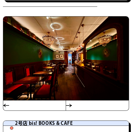
2号店 bis! BOOKS & CAFE