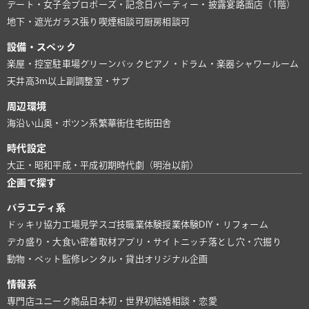
デート・女子会
プロポーズ・記念日
パーティー・披露宴
路面店（1階）
地下・遮光
ガラス張り
喫煙相談可
厨房相談可
設備・スペック
楽屋・控室
駐車場
グリーンバック
ピアノ・ドラム・楽器
シャワールーム
天井高3m以上
副調整室・サブ
周辺環境
海沿い
山奥・ポツン系
繁華街
住宅街
田舎
時代設定
大正・昭和
平成・平成初期
時代劇（明治以前）
企画で探す
バラエティ系
ドッキリ協力
工場見学
スゴ技
職業体験
授業体験
DIY・リフォーム
デカ盛り・大食い
密着取材
アプリ・サイト
ニッチ
落とし穴・穴掘り
動物・ペット
監修
レンタル・貸出
オリジナル企画
情報系
専門店
ユニーク商品
日本初・世界初
結婚相談・恋愛