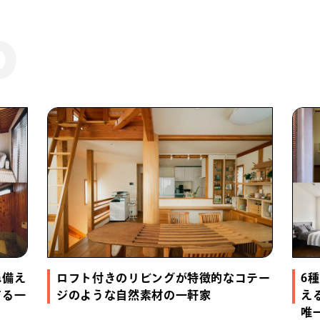
ね備え
ロフト付きのリビングが特徴的なコテー
6
する一
ジのような自然素材の一軒家
え
唯