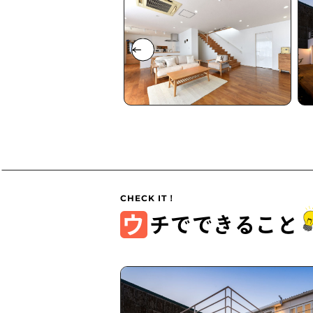
ウ
チでできること