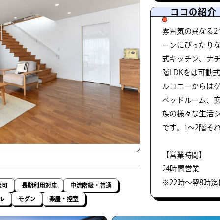
ココの紹介
雰囲気の異なる2
ーンにぴったりな
式キッチン、ナチ
階LDKをは可動
ルコニーからはゲ
ベッドルーム、
族の様々な生活
です。1〜2階そ
【営業時間】
24時間営業
※22時〜翌8時迄
談可
長期利用対応
中流階級・普通
ル
モダン
楽屋・控室