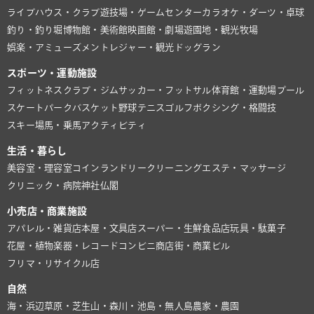
ライブハウス・クラブ
遊技場・ゲームセンター
カラオケ・ダーツ・卓球
釣り・釣り堀
博物館・美術館
映画館・劇場
遊園地・観光牧場
娯楽・アミューズメント
レジャー・観光
ドッグラン
スポーツ・運動施設
フィットネスクラブ・ジム
サッカー・フットサル
体育館・運動場
プール
スケートパーク
バスケット
野球
テニス
ゴルフ
ボクシング・格闘技
スキー場
馬・乗馬
アクティビティ
生活・暮らし
美容室・理容室
コインランドリー
クリーニング
エステ・マッサージ
クリニック・病院
神社仏閣
小売店・商業施設
アパレル・雑貨店
本屋・文具店
スーパー・生鮮食品店
玩具・駄菓子
花屋・植物
楽器・レコード
コンビニ
商店街・商業ビル
フリマ・リサイクル店
自然
海・浜辺
草原・芝生
山・森
川・池
島・無人島
農家・農園