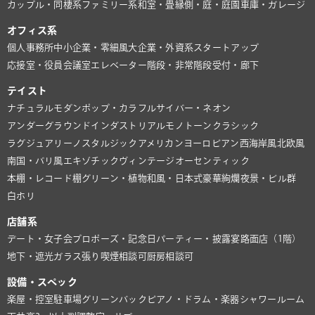
カップル・同棲系
ファミリー系
和室・畳
縁側・庭・庭園
車庫・ガレージ
オフィス系
個人事務所
中小企業・零細風
大企業・外資系
スタートアップ
応接室・役員会議室
エレベーター
階段・非常階段
受付・廊下
テイスト
ナチュラル
モダン
ポップ・カラフル
サイバー・ネオン
アンダーグラウンド
インダストリアル
モノトーン
クラシック
ラグジュアリー
ノスタルジック
アメリカン
ヨーロピアン
西海岸風
北欧風
南国・バリ風
エキゾチック
ヴィンテージ
オーセンティック
本棚・レコード棚
グリーン・植物
和風・日本式
豪華絢爛
夜景・ビル群
白ホリ
店舗系
デート・女子会
プロポーズ・記念日
パーティー・披露宴
路面店（1階）
地下・遮光
ガラス張り
喫煙相談可
厨房相談可
設備・スペック
楽屋・控室
駐車場
グリーンバック
ピアノ・ドラム・楽器
シャワールーム