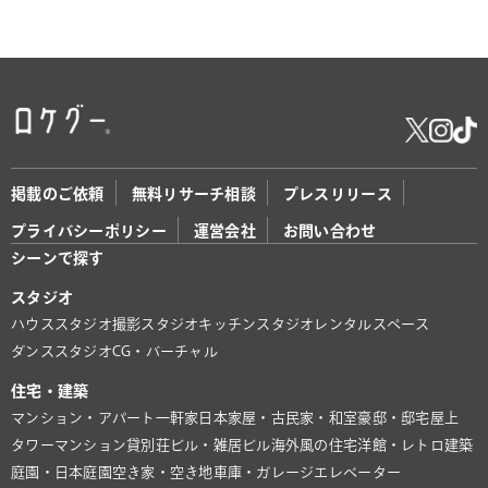
掲載のご依頼
無料リサーチ相談
プレスリリース
プライバシーポリシー
運営会社
お問い合わせ
シーンで探す
スタジオ
ハウススタジオ
撮影スタジオ
キッチンスタジオ
レンタルスペース
ダンススタジオ
CG・バーチャル
住宅・建築
マンション・アパート
一軒家
日本家屋・古民家・和室
豪邸・邸宅
屋上
タワーマンション
貸別荘
ビル・雑居ビル
海外風の住宅
洋館・レトロ建築
庭園・日本庭園
空き家・空き地
車庫・ガレージ
エレベーター