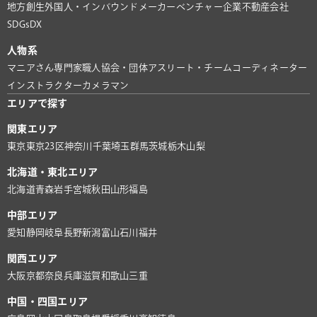
地方創生
外国人・インバウンド
メーカー
ベンチャー企業
不動産会社
SDGs
DX
人物系
マニアさん
専門家
職人
協会・団体
アスリート・チーム
コーディネーター
インストラクター
カメラマン
エリアで探す
関東エリア
東京
東京23区
神奈川
千葉
埼玉
群馬
茨城
栃木
山梨
北海道・東北エリア
北海道
青森
岩手
宮城
秋田
山形
福島
中部エリア
愛知
静岡
岐阜
長野
新潟
富山
石川
福井
関西エリア
大阪
京都
奈良
兵庫
滋賀
和歌山
三重
中国・四国エリア