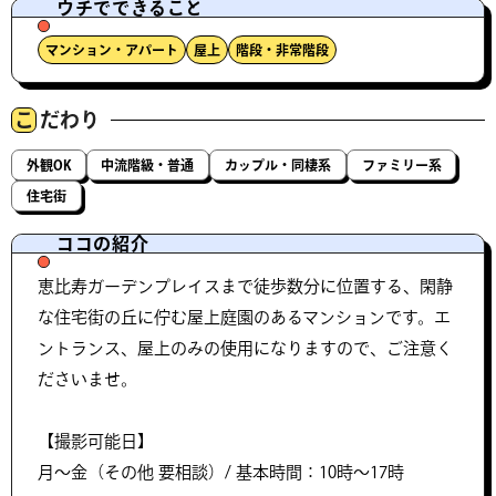
ウチでできること
マンション・アパート
屋上
階段・非常階段
こ
だわり
外観OK
中流階級・普通
カップル・同棲系
ファミリー系
住宅街
ココの紹介
恵比寿ガーデンプレイスまで徒歩数分に位置する、閑静
な住宅街の丘に佇む屋上庭園のあるマンションです。エ
ントランス、屋上のみの使用になりますので、ご注意く
ださいませ。
【撮影可能日】
月〜金（その他 要相談）/ 基本時間：10時〜17時