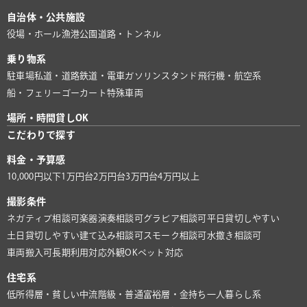
自治体・公共施設
役場・ホール
漁港
公園
道路・トンネル
乗り物系
駐車場
私道・道路
鉄道・電車
ガソリンスタンド
飛行機・航空系
船・フェリー
ゴーカート
特殊車両
場所・時間貸しOK
こだわりで探す
料金・予算感
10,000円以下
1万円台
2万円台
3万円台
4万円以上
撮影条件
ネガティブ相談可
楽器演奏相談可
グラビア相談可
平日貸切しやすい
土日貸切しやすい
建て込み相談可
スモーク相談可
水撒き相談可
車両搬入可
長期利用対応
外観OK
ペット対応
住宅系
低所得層・貧しい
中流階級・普通
富裕層・金持ち
一人暮らし系