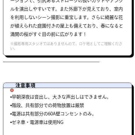
ーションで、引尻あるストロークの長いカットやアング
ルを演出しやすいです。また外廊下が見えており、室内
を利用しないシーン撮影に重宝します。さらに綺麗な花
が植えられた庭園付きの屋上も備えており、春になると
満開の桜がすぐ目の前に広がります！
※撮影専用スタジオではありませんので、ロケ地としてご理解くださ
い。
注意事項
▪️早朝深夜は音出し、大きな声出しはできません。
▪️階段、共有部分での荷物放置は厳禁
▪️電源は共有部分の60A壁コンセントのみ。
▪️ゼネ車・電源車は使用NG