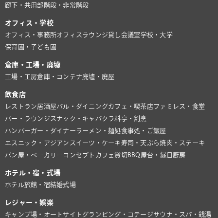
廊下・共用部
階段・非常階段
オフィス・学校
オフィス・事務所
オフィスラウンジ
貸し会議室
学校・大学
保育園・子ども園
倉庫・工場・廃墟
工場・工房
倉庫・コンテナ
廃墟・廃屋
飲食店
レストラン
居酒屋
バル・ダイニング
カフェ・喫茶店
ファミレス・食堂
バー・ラウンジ
スナック・キャバクラ
料亭・割烹
ハンバーガー・ダイナー
ラーメン・麺処
食事処・ご飯屋
エスニック・アジアン
スイーツ・ケーキ
寿司・天ぷら
焼肉・ステーキ
パン屋・ベーカリー
コンセプトカフェ
貸切BBQ
屋台・縁日
厨房
ホテル・宿・式場
ホテル
旅館・宿
結婚式場
レジャー・娯楽
キャンプ場・オートサイト
グランピング・コテージ
サウナ・スパ・銭湯