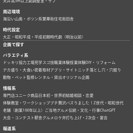
天井高3m以上
副調整室・サブ
周辺環境
海沿い
山奥・ポツン系
繁華街
住宅街
田舎
時代設定
大正・昭和
平成・平成初期
時代劇（明治以前）
企画で探す
バラエティ系
ドッキリ協力
工場見学
スゴ技
職業体験
授業体験
DIY・リフォーム
デカ盛り・大食い
密着取材
アプリ・サイト
ニッチ
落とし穴・穴掘り
動物・ペット
監修
レンタル・貸出
オリジナル企画
情報系
専門店
ユニーク商品
日本初・世界初
結婚相談・恋愛
体験教室・ワークショップ
プチ贅沢
バズりました！
Z世代・昭和世代
老舗（創業100年以上）
ご当地グルメ
伝統・文化・行事
ChatGPT
大会・コンテスト
駅舎グルメ
ロケ弁
打ち上げ・2次会・宴会
報道系