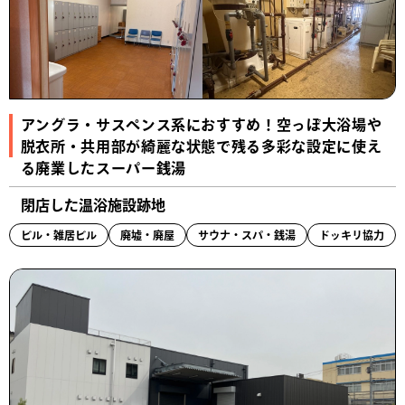
アングラ・サスペンス系におすすめ！空っぽ大浴場や
脱衣所・共用部が綺麗な状態で残る多彩な設定に使え
る廃業したスーパー銭湯
閉店した温浴施設跡地
ビル・雑居ビル
廃墟・廃屋
サウナ・スパ・銭湯
ドッキリ協力