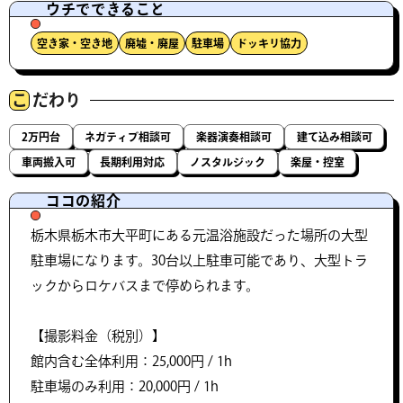
ウチでできること
空き家・空き地
廃墟・廃屋
駐車場
ドッキリ協力
こ
だわり
2万円台
ネガティブ相談可
楽器演奏相談可
建て込み相談可
車両搬入可
長期利用対応
ノスタルジック
楽屋・控室
ココの紹介
栃木県栃木市大平町にある元温浴施設だった場所の大型
駐車場になります。30台以上駐車可能であり、大型トラ
ックからロケバスまで停められます。
【撮影料金（税別）】
館内含む全体利用：25,000円 / 1h
駐車場のみ利用：20,000円 / 1h