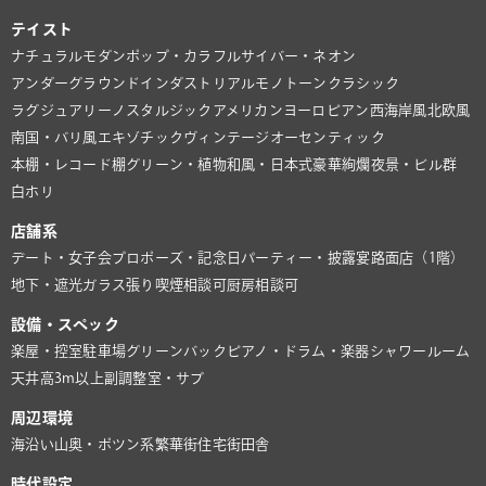
テイスト
ナチュラル
モダン
ポップ・カラフル
サイバー・ネオン
アンダーグラウンド
インダストリアル
モノトーン
クラシック
ラグジュアリー
ノスタルジック
アメリカン
ヨーロピアン
西海岸風
北欧風
南国・バリ風
エキゾチック
ヴィンテージ
オーセンティック
本棚・レコード棚
グリーン・植物
和風・日本式
豪華絢爛
夜景・ビル群
白ホリ
店舗系
デート・女子会
プロポーズ・記念日
パーティー・披露宴
路面店（1階）
地下・遮光
ガラス張り
喫煙相談可
厨房相談可
設備・スペック
楽屋・控室
駐車場
グリーンバック
ピアノ・ドラム・楽器
シャワールーム
天井高3m以上
副調整室・サブ
周辺環境
海沿い
山奥・ポツン系
繁華街
住宅街
田舎
時代設定