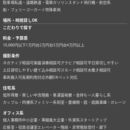
駐車場
私道・道路
鉄道・電車
ガソリンスタンド
飛行機・航空系
船・フェリー
ゴーカート
特殊車両
場所・時間貸しOK
こだわりで探す
料金・予算感
10,000円以下
1万円台
2万円台
3万円台
4万円以上
撮影条件
ネガティブ相談可
楽器演奏相談可
グラビア相談可
平日貸切しやすい
土日貸切しやすい
建て込み相談可
スモーク相談可
水撒き相談可
車両搬入可
長期利用対応
外観OK
ペット対応
住宅系
低所得層・貧しい
中流階級・普通
富裕層・金持ち
一人暮らし系
カップル・同棲系
ファミリー系
和室・畳
縁側・庭・庭園
車庫・ガレージ
オフィス系
個人事務所
中小企業・零細風
大企業・外資系
スタートアップ
応接室・役員会議室
エレベーター
階段・非常階段
受付・廊下