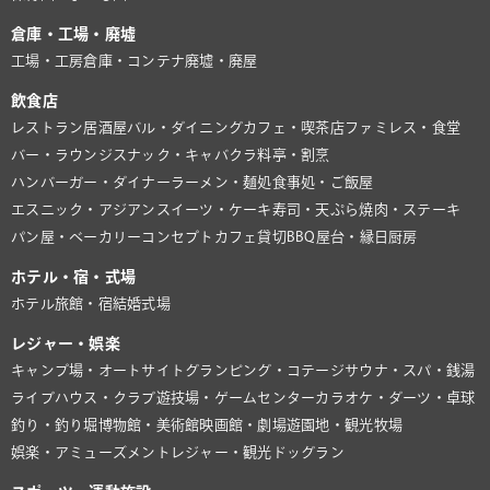
倉庫・工場・廃墟
工場・工房
倉庫・コンテナ
廃墟・廃屋
飲食店
レストラン
居酒屋
バル・ダイニング
カフェ・喫茶店
ファミレス・食堂
バー・ラウンジ
スナック・キャバクラ
料亭・割烹
ハンバーガー・ダイナー
ラーメン・麺処
食事処・ご飯屋
エスニック・アジアン
スイーツ・ケーキ
寿司・天ぷら
焼肉・ステーキ
パン屋・ベーカリー
コンセプトカフェ
貸切BBQ
屋台・縁日
厨房
ホテル・宿・式場
ホテル
旅館・宿
結婚式場
レジャー・娯楽
キャンプ場・オートサイト
グランピング・コテージ
サウナ・スパ・銭湯
ライブハウス・クラブ
遊技場・ゲームセンター
カラオケ・ダーツ・卓球
釣り・釣り堀
博物館・美術館
映画館・劇場
遊園地・観光牧場
娯楽・アミューズメント
レジャー・観光
ドッグラン