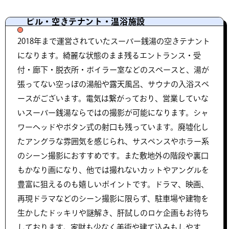
ビル・空きテナント・温浴施設
2018年まで運営されていたスーパー銭湯の空きテナント
になります。綺麗な状態のまま残るエントランス・受
付・廊下・脱衣所・ボイラー室などのスペースと、湯が
張ってない空っぽの湯船や露天風呂、サウナの入浴スペ
ースがございます。電気は繋がっており、営業していな
いスーパー銭湯ならではの撮影が可能になります。シャ
ワーヘッドやボタン式の射口も残っています。廃墟化し
たアングラな雰囲気を感じられ、サスペンスやホラー系
のシーン撮影におすすめです。また敷地外の階段や裏口
もかなり画になり、他では撮れないカットやアングルを
豊富に狙えるのも嬉しいポイントです。ドラマ、映画、
再現ドラマなどのシーン撮影に限らず、駐車場や建物を
生かしたドッキリや謎解き、肝試しのロケ企画もお待ち
しております。家財も少なく美術や建て込みもしやす