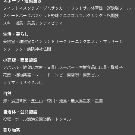
スポーツ・運動施設
フィットネスクラブ・ジム
サッカー・フットサル
体育館・運動場
プール
スケートパーク
バスケット
野球
テニス
ゴルフ
ボクシング・格闘技
スキー場
馬・乗馬
アクティビティ
生活・暮らし
美容室・理容室
コインランドリー
クリーニング
エステ・マッサージ
クリニック・病院
神社仏閣
小売店・商業施設
アパレル・雑貨店
本屋・文具店
スーパー・生鮮食品店
玩具・駄菓子
花屋・植物
楽器・レコード
コンビニ
商店街・商業ビル
フリマ・リサイクル店
自然
海・浜辺
草原・芝生
山・森
川・池
島・無人島
農家・農園
自治体・公共施設
役場・ホール
漁港
公園
道路・トンネル
乗り物系