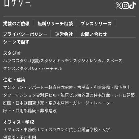
掲載のご依頼
無料リサーチ相談
プレスリリース
プライバシーポリシー
運営会社
お問い合わせ
シーンで探す
スタジオ
ハウススタジオ
撮影スタジオ
キッチンスタジオ
レンタルスペース
ダンススタジオ
CG・バーチャル
住宅・建築
マンション・アパート
一軒家
日本家屋・古民家・和室
豪邸・邸宅
屋上
タワーマンション
貸別荘
ビル・雑居ビル
海外風の住宅
洋館・レトロ建築
庭園・日本庭園
空き家・空き地
車庫・ガレージ
エレベーター
廊下・共用部
階段・非常階段
オフィス・学校
オフィス・事務所
オフィスラウンジ
貸し会議室
学校・大学
保育園・子ども園