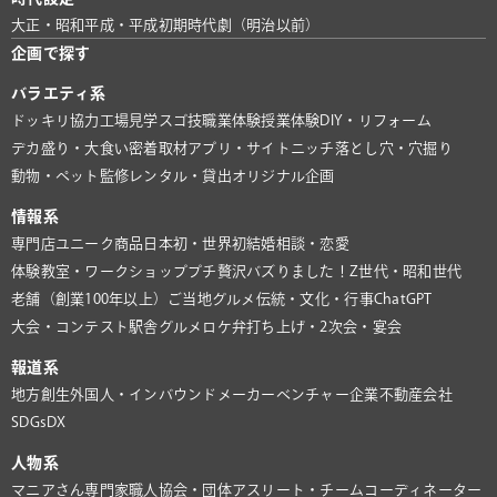
大正・昭和
平成・平成初期
時代劇（明治以前）
企画で探す
バラエティ系
ドッキリ協力
工場見学
スゴ技
職業体験
授業体験
DIY・リフォーム
デカ盛り・大食い
密着取材
アプリ・サイト
ニッチ
落とし穴・穴掘り
動物・ペット
監修
レンタル・貸出
オリジナル企画
情報系
専門店
ユニーク商品
日本初・世界初
結婚相談・恋愛
体験教室・ワークショップ
プチ贅沢
バズりました！
Z世代・昭和世代
老舗（創業100年以上）
ご当地グルメ
伝統・文化・行事
ChatGPT
大会・コンテスト
駅舎グルメ
ロケ弁
打ち上げ・2次会・宴会
報道系
地方創生
外国人・インバウンド
メーカー
ベンチャー企業
不動産会社
SDGs
DX
人物系
マニアさん
専門家
職人
協会・団体
アスリート・チーム
コーディネーター