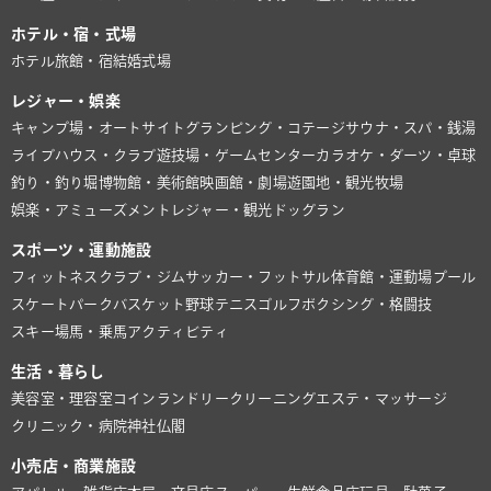
ホテル・宿・式場
ホテル
旅館・宿
結婚式場
レジャー・娯楽
キャンプ場・オートサイト
グランピング・コテージ
サウナ・スパ・銭湯
ライブハウス・クラブ
遊技場・ゲームセンター
カラオケ・ダーツ・卓球
釣り・釣り堀
博物館・美術館
映画館・劇場
遊園地・観光牧場
娯楽・アミューズメント
レジャー・観光
ドッグラン
スポーツ・運動施設
フィットネスクラブ・ジム
サッカー・フットサル
体育館・運動場
プール
スケートパーク
バスケット
野球
テニス
ゴルフ
ボクシング・格闘技
スキー場
馬・乗馬
アクティビティ
生活・暮らし
美容室・理容室
コインランドリー
クリーニング
エステ・マッサージ
クリニック・病院
神社仏閣
小売店・商業施設