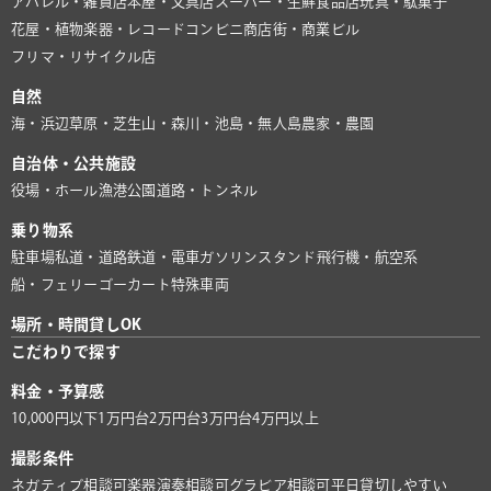
アパレル・雑貨店
本屋・文具店
スーパー・生鮮食品店
玩具・駄菓子
花屋・植物
楽器・レコード
コンビニ
商店街・商業ビル
フリマ・リサイクル店
自然
海・浜辺
草原・芝生
山・森
川・池
島・無人島
農家・農園
自治体・公共施設
役場・ホール
漁港
公園
道路・トンネル
乗り物系
駐車場
私道・道路
鉄道・電車
ガソリンスタンド
飛行機・航空系
船・フェリー
ゴーカート
特殊車両
場所・時間貸しOK
こだわりで探す
料金・予算感
10,000円以下
1万円台
2万円台
3万円台
4万円以上
撮影条件
ネガティブ相談可
楽器演奏相談可
グラビア相談可
平日貸切しやすい