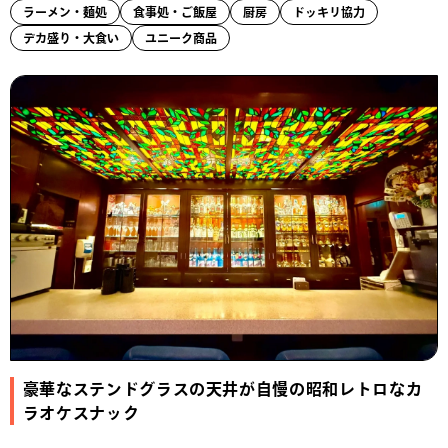
ラーメン・麺処
食事処・ご飯屋
厨房
ドッキリ協力
デカ盛り・大食い
ユニーク商品
豪華なステンドグラスの天井が自慢の昭和レトロなカ
ラオケスナック