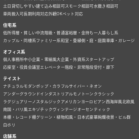
土日貸切しやすい
建て込み相談可
スモーク相談可
水撒き相談可
車両搬入可
長期利用対応
外観OK
ペット対応
住宅系
低所得層・貧しい
中流階級・普通
富裕層・金持ち
一人暮らし系
カップル・同棲系
ファミリー系
和室・畳
縁側・庭・庭園
車庫・ガレージ
オフィス系
個人事務所
中小企業・零細風
大企業・外資系
スタートアップ
応接室・役員会議室
エレベーター
階段・非常階段
受付・廊下
テイスト
ナチュラル
モダン
ポップ・カラフル
サイバー・ネオン
アンダーグラウンド
インダストリアル
モノトーン
クラシック
ラグジュアリー
ノスタルジック
アメリカン
ヨーロピアン
西海岸風
北欧風
南国・バリ風
エキゾチック
ヴィンテージ
オーセンティック
本棚・レコード棚
グリーン・植物
和風・日本式
豪華絢爛
夜景・ビル群
白ホリ
店舗系