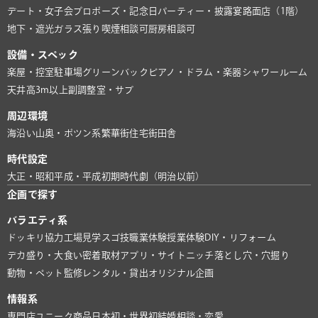
デート・女子会
プロポーズ・記念日
パーティー・披露宴
路面店（1階）
地下・遮光
ガラス張り
喫煙相談可
厨房相談可
設備・スペック
楽屋・控室
駐車場
グリーンバック
ピアノ・ドラム・楽器
シャワールーム
天井高3m以上
副調整室・サブ
周辺環境
海沿い
山奥・ポツン系
繁華街
住宅街
田舎
時代設定
大正・昭和
平成・平成初期
時代劇（明治以前）
企画で探す
バラエティ系
ドッキリ協力
工場見学
スゴ技
職業体験
授業体験
DIY・リフォーム
デカ盛り・大食い
密着取材
アプリ・サイト
ニッチ
落とし穴・穴掘り
動物・ペット
監修
レンタル・貸出
オリジナル企画
情報系
専門店
ユニーク商品
日本初・世界初
結婚相談・恋愛