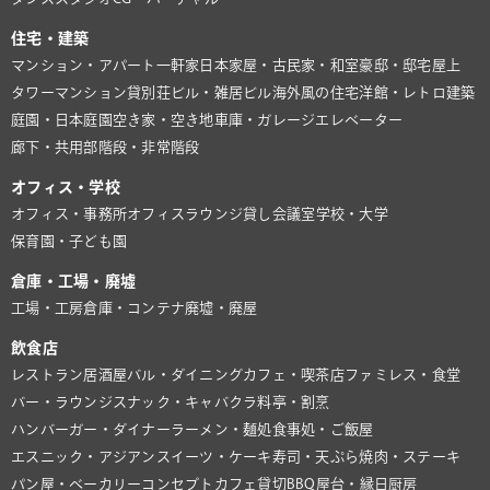
住宅・建築
マンション・アパート
一軒家
日本家屋・古民家・和室
豪邸・邸宅
屋上
タワーマンション
貸別荘
ビル・雑居ビル
海外風の住宅
洋館・レトロ建築
庭園・日本庭園
空き家・空き地
車庫・ガレージ
エレベーター
廊下・共用部
階段・非常階段
オフィス・学校
オフィス・事務所
オフィスラウンジ
貸し会議室
学校・大学
保育園・子ども園
倉庫・工場・廃墟
工場・工房
倉庫・コンテナ
廃墟・廃屋
飲食店
レストラン
居酒屋
バル・ダイニング
カフェ・喫茶店
ファミレス・食堂
バー・ラウンジ
スナック・キャバクラ
料亭・割烹
ハンバーガー・ダイナー
ラーメン・麺処
食事処・ご飯屋
エスニック・アジアン
スイーツ・ケーキ
寿司・天ぷら
焼肉・ステーキ
パン屋・ベーカリー
コンセプトカフェ
貸切BBQ
屋台・縁日
厨房