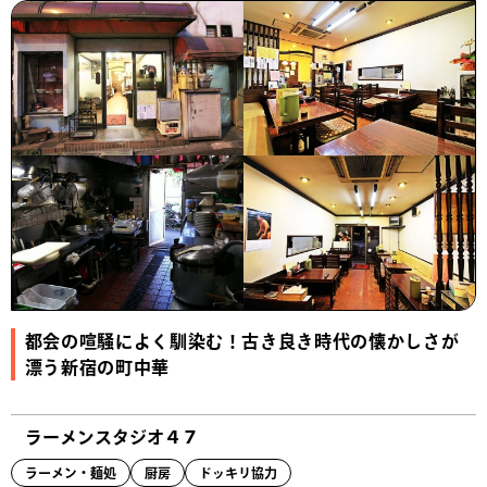
都会の喧騒によく馴染む！古き良き時代の懐かしさが
漂う新宿の町中華
ラーメンスタジオ４７
ラーメン・麺処
厨房
ドッキリ協力