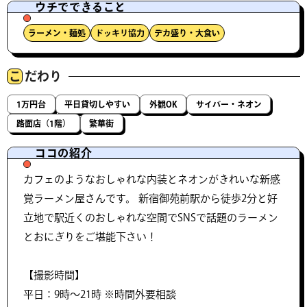
ウチでできること
ラーメン・麺処
ドッキリ協力
デカ盛り・大食い
こ
だわり
1万円台
平日貸切しやすい
外観OK
サイバー・ネオン
路面店（1階）
繁華街
ココの紹介
カフェのようなおしゃれな内装とネオンがきれいな新感
覚ラーメン屋さんです。 新宿御苑前駅から徒歩2分と好
立地で駅近くのおしゃれな空間でSNSで話題のラーメン
とおにぎりをご堪能下さい！
【撮影時間】
平日：9時〜21時 ※時間外要相談