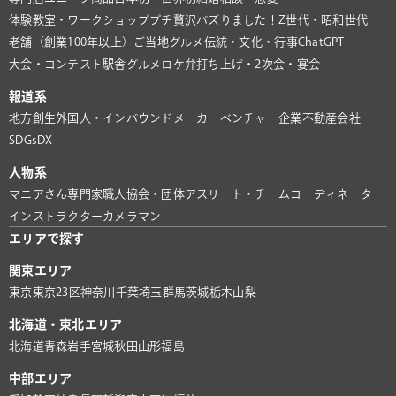
体験教室・ワークショップ
プチ贅沢
バズりました！
Z世代・昭和世代
老舗（創業100年以上）
ご当地グルメ
伝統・文化・行事
ChatGPT
大会・コンテスト
駅舎グルメ
ロケ弁
打ち上げ・2次会・宴会
報道系
地方創生
外国人・インバウンド
メーカー
ベンチャー企業
不動産会社
SDGs
DX
人物系
マニアさん
専門家
職人
協会・団体
アスリート・チーム
コーディネーター
インストラクター
カメラマン
エリアで探す
関東エリア
東京
東京23区
神奈川
千葉
埼玉
群馬
茨城
栃木
山梨
北海道・東北エリア
北海道
青森
岩手
宮城
秋田
山形
福島
中部エリア