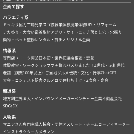
企画で探す
バラエティ系
ドッキリ協力
工場見学
スゴ技
職業体験
授業体験
DIY・リフォーム
デカ盛り・大食い
密着取材
アプリ・サイト
ニッチ
落とし穴・穴掘り
動物・ペット
監修
レンタル・貸出
オリジナル企画
情報系
専門店
ユニーク商品
日本初・世界初
結婚相談・恋愛
体験教室・ワークショップ
プチ贅沢
バズりました！
Z世代・昭和世代
老舗（創業100年以上）
ご当地グルメ
伝統・文化・行事
ChatGPT
大会・コンテスト
駅舎グルメ
ロケ弁
打ち上げ・2次会・宴会
報道系
地方創生
外国人・インバウンド
メーカー
ベンチャー企業
不動産会社
SDGs
DX
人物系
マニアさん
専門家
職人
協会・団体
アスリート・チーム
コーディネーター
インストラクター
カメラマン