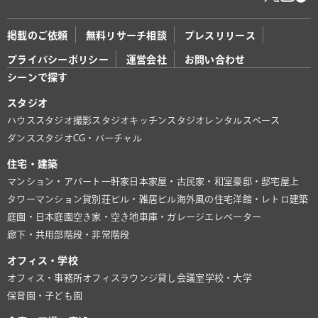
掲載のご依頼
無料リサーチ相談
プレスリリース
プライバシーポリシー
運営会社
お問い合わせ
シーンで探す
スタジオ
ハウススタジオ
撮影スタジオ
キッチンスタジオ
レンタルスペース
ダンススタジオ
CG・バーチャル
住宅・建築
マンション・アパート
一軒家
日本家屋・古民家・和室
豪邸・邸宅
屋上
タワーマンション
貸別荘
ビル・雑居ビル
海外風の住宅
洋館・レトロ建築
庭園・日本庭園
空き家・空き地
車庫・ガレージ
エレベーター
廊下・共用部
階段・非常階段
オフィス・学校
オフィス・事務所
オフィスラウンジ
貸し会議室
学校・大学
保育園・子ども園