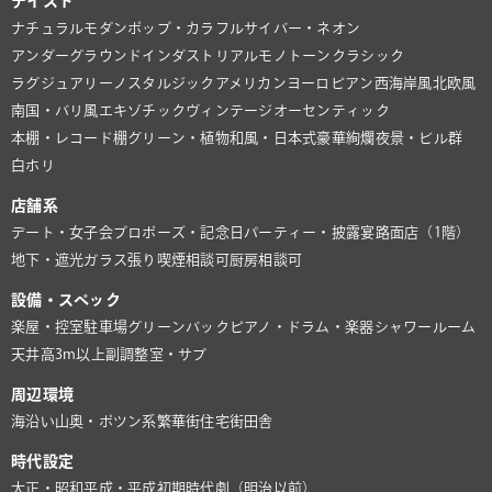
テイスト
ナチュラル
モダン
ポップ・カラフル
サイバー・ネオン
アンダーグラウンド
インダストリアル
モノトーン
クラシック
ラグジュアリー
ノスタルジック
アメリカン
ヨーロピアン
西海岸風
北欧風
南国・バリ風
エキゾチック
ヴィンテージ
オーセンティック
本棚・レコード棚
グリーン・植物
和風・日本式
豪華絢爛
夜景・ビル群
白ホリ
店舗系
デート・女子会
プロポーズ・記念日
パーティー・披露宴
路面店（1階）
地下・遮光
ガラス張り
喫煙相談可
厨房相談可
設備・スペック
楽屋・控室
駐車場
グリーンバック
ピアノ・ドラム・楽器
シャワールーム
天井高3m以上
副調整室・サブ
周辺環境
海沿い
山奥・ポツン系
繁華街
住宅街
田舎
時代設定
大正・昭和
平成・平成初期
時代劇（明治以前）