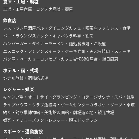
倉庫・工場・廃墟
工場・工房
倉庫・コンテナ
廃墟・廃屋
飲食店
レストラン
居酒屋
バル・ダイニング
カフェ・喫茶店
ファミレス・食堂
バー・ラウンジ
スナック・キャバクラ
料亭・割烹
ハンバーガー・ダイナー
ラーメン・麺処
食事処・ご飯屋
エスニック・アジアン
スイーツ・ケーキ
寿司・天ぷら
焼肉・ステーキ
パン屋・ベーカリー
コンセプトカフェ
貸切BBQ
屋台・縁日
厨房
ホテル・宿・式場
ホテル
旅館・宿
結婚式場
レジャー・娯楽
キャンプ場・オートサイト
グランピング・コテージ
サウナ・スパ・銭湯
ライブハウス・クラブ
遊技場・ゲームセンター
カラオケ・ダーツ・卓球
釣り・釣り堀
博物館・美術館
映画館・劇場
遊園地・観光牧場
娯楽・アミューズメント
レジャー・観光
ドッグラン
スポーツ・運動施設