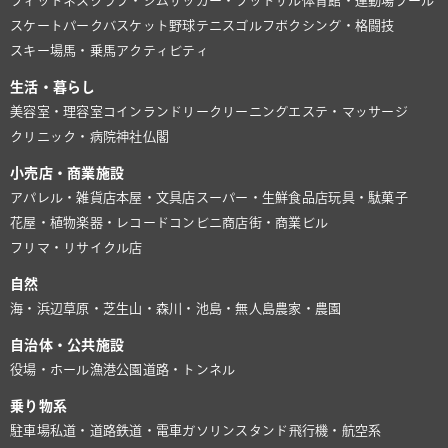
フィットネスクラブ・ジム
サッカー・フットサル
体育館・運動場
プール
スケートパーク
バスケット
野球
テニス
ゴルフ
ボクシング・格闘技
スキー場
馬・乗馬
アクティビティ
生活・暮らし
美容室・理容室
コインランドリー
クリーニング
エステ・マッサージ
クリニック・病院
神社仏閣
小売店・商業施設
アパレル・雑貨店
本屋・文具店
スーパー・生鮮食品店
玩具・駄菓子
花屋・植物
楽器・レコード
コンビニ
商店街・商業ビル
フリマ・リサイクル店
自然
海・浜辺
草原・芝生
山・森
川・池
島・無人島
農家・農園
自治体・公共施設
役場・ホール
漁港
公園
道路・トンネル
乗り物系
駐車場
私道・道路
鉄道・電車
ガソリンスタンド
飛行機・航空系