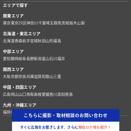
エリアで探す
関東エリア
東京
東京23区
神奈川
千葉
埼玉
群馬
茨城
栃木
山梨
北海道・東北エリア
北海道
青森
岩手
宮城
秋田
山形
福島
中部エリア
愛知
静岡
岐阜
長野
新潟
富山
石川
福井
関西エリア
大阪
京都
奈良
兵庫
滋賀
和歌山
三重
中国・四国エリア
広島
岡山
山口
鳥取
島根
愛媛
香川
高知
徳島
九州・沖縄エリア
福岡
佐賀
長崎
熊本
大分
宮崎
鹿児島
沖縄
こちらに撮影・取材相談のお問い合わせ
©株式会社ロケグー
すぐに広報をお繋ぎします。さらに
類似ロケ地も紹介！