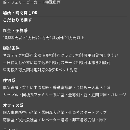
船・フェリー
ゴーカート
特殊車両
場所・時間貸しOK
こだわりで探す
料金・予算感
10,000円以下
1万円台
2万円台
3万円台
4万円以上
撮影条件
ネガティブ相談可
楽器演奏相談可
グラビア相談可
平日貸切しやすい
土日貸切しやすい
建て込み相談可
スモーク相談可
水撒き相談可
車両搬入可
長期利用対応
外観OK
ペット対応
住宅系
低所得層・貧しい
中流階級・普通
富裕層・金持ち
一人暮らし系
カップル・同棲系
ファミリー系
和室・畳
縁側・庭・庭園
車庫・ガレージ
オフィス系
個人事務所
中小企業・零細風
大企業・外資系
スタートアップ
応接室・役員会議室
エレベーター
階段・非常階段
受付・廊下