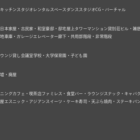
オ
キッチンスタジオ
レンタルスペース
ダンススタジオ
CG・バーチャル
家
日本家屋・古民家・和室
豪邸・邸宅
屋上
タワーマンション
貸別荘
ビル・雑
き地
車庫・ガレージ
エレベーター
廊下・共用部
階段・非常階段
ラウンジ
貸し会議室
学校・大学
保育園・子ども園
廃墟・廃屋
イニング
カフェ・喫茶店
ファミレス・食堂
バー・ラウンジ
スナック・キャバ
飯屋
エスニック・アジアン
スイーツ・ケーキ
寿司・天ぷら
焼肉・ステーキ
パ