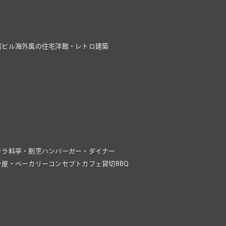
居ビル
海外風の住宅
洋館・レトロ建築
クラ
料亭・割烹
ハンバーガー・ダイナー
ン屋・ベーカリー
コンセプトカフェ
貸切BBQ