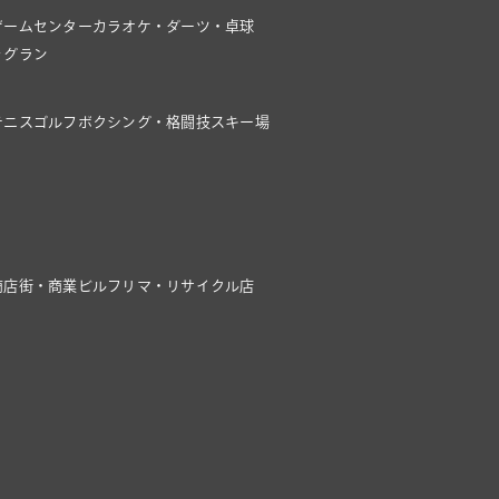
ゲームセンター
カラオケ・ダーツ・卓球
ッグラン
テニス
ゴルフ
ボクシング・格闘技
スキー場
商店街・商業ビル
フリマ・リサイクル店