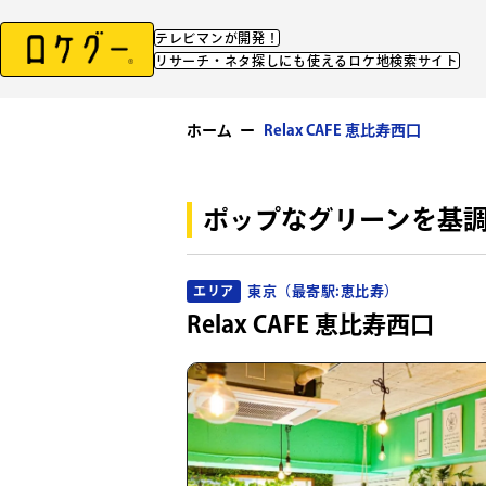
テレビマンが開発！
リサーチ・ネタ探しにも使えるロケ地検索サイト
ホーム
ー
Relax CAFE 恵比寿西口
ポップなグリーンを基
東京（最寄駅:恵比寿）
エリア
Relax CAFE 恵比寿西口