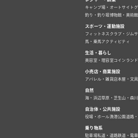
キャンプ場・オートサイト
釣り・釣り堀
博物館・美術
スポーツ・運動施設
フィットネスクラブ・ジム
馬・乗馬
アクティビティ
生活・暮らし
美容室・理容室
コインラン
小売店・商業施設
アパレル・雑貨店
本屋・文
自然
海・浜辺
草原・芝生
山・森
自治体・公共施設
役場・ホール
漁港
公園
道路
乗り物系
駐車場
私道・道路
鉄道・電