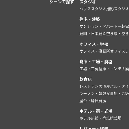
シーンで探す
スタジオ
ハウススタジオ
撮影スタジ
住宅・建築
マンション・アパート
一軒
庭園・日本庭園
空き家・空
オフィス・学校
オフィス・事務所
オフィス
倉庫・工場・廃墟
工場・工房
倉庫・コンテナ
飲食店
レストラン
居酒屋
バル・ダ
ラーメン・麺処
食事処・ご
屋台・縁日
厨房
ホテル・宿・式場
ホテル
旅館・宿
結婚式場
レジャー・娯楽