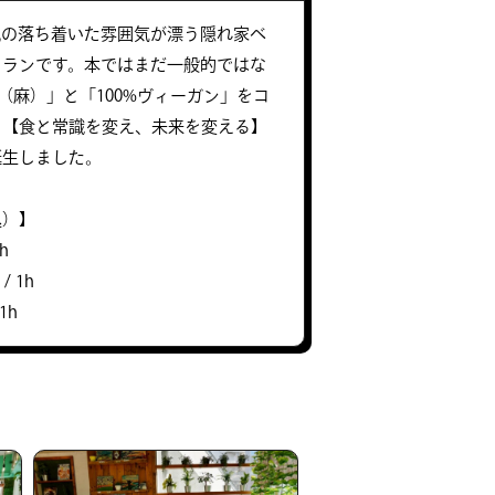
風の落ち着いた雰囲気が漂う隠れ家ベ
トランです。本ではまだ一般的ではな
D（麻）」と「100%ヴィーガン」をコ
、【食と常識を変え、未来を変える】
誕生しました。
込）】
h
/ 1h
1h