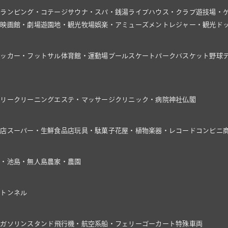
グランピング・コテージ
サウナ・スパ・銭湯
ライブハウス・クラブ
遊技場・
館
映画館・劇場
遊園地・観光牧場
娯楽・アミューズメント
レジャー・観光
ド
サッカー・フットサル
体育館・運動場
プール
スケートパーク
バスケット
野球
ドリー
クリーニング
エステ・マッサージ
クリニック・病院
神社仏閣
具店
スーパー・生鮮食品店
玩具・駄菓子
花屋・植物
楽器・レコード
コンビニ
川・池
島・無人島
農家・農園
・トンネル
車
ガソリンスタンド
飛行機・航空系
船・フェリー
ゴーカート
特殊車両