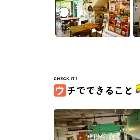
ウ
チでできること