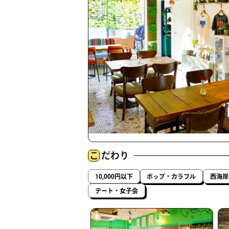
こ
だわり
10,000円以下
ポップ・カラフル
西海岸
デート・女子会