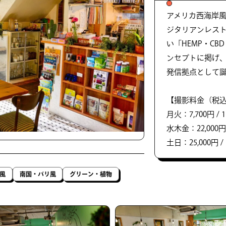
アメリカ西海岸
ジタリアンレス
い「HEMP・CB
ンセプトに掲げ
発信拠点として
【撮影料金（税
月火：7,700円 / 1
水木金：22,000円 
土日：25,000円 / 
風
南国・バリ風
グリーン・植物