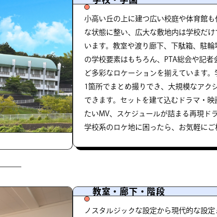
小高い丘の上に建つ広い校庭や体育館も
な状態に整い、広大な敷地内は学校だけ
います。教室や渡り廊下、下駄箱、駐輪
の学校要素はもちろん、PTA総会や記
ど多彩なロケーションを揃えています。
1箇所でまとめ撮りでき、大規模なアク
できます。セットを建て込むドラマ・映
たいMV、スケジュールが詰まる再現ド
学校系のロケ地に困ったら、お気軽にご
教室・廊下・階段
ノスタルジックな設定から現代的な設定