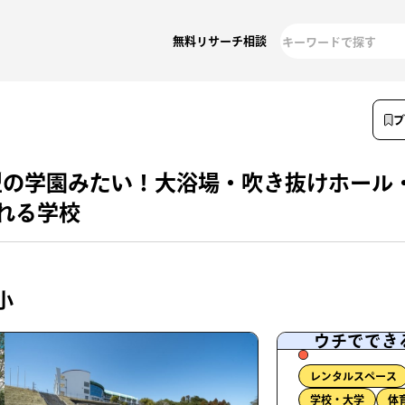
無料リサーチ相談
型の学園みたい！大浴場・吹き抜けホール
れる学校
小
ウチででき
レンタルスペース
学校・大学
体