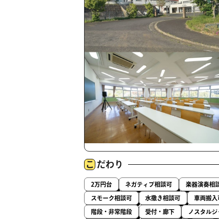
こ
だわり
2万円台
ネガティブ相談可
楽器演奏相
スモーク相談可
水撒き相談可
車両搬入
階段・非常階段
受付・廊下
ノスタルジ