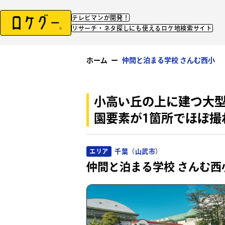
テレビマンが開発！
リサーチ・ネタ探しにも使えるロケ地検索サイト
ホーム
ー
仲間と泊まる学校 さんむ西小
小高い丘の上に建つ大
園要素が1箇所でほぼ撮
千葉（山武市）
エリア
仲間と泊まる学校 さんむ西