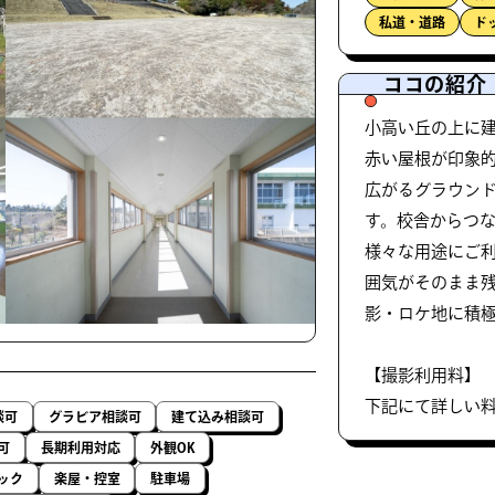
私道・道路
ド
ココの紹介
小高い丘の上に建
赤い屋根が印象
広がるグラウン
す。校舎からつ
様々な用途にご
囲気がそのまま
影・ロケ地に積
【撮影利用料】
下記にて詳しい
談可
グラビア相談可
建て込み相談可
可
長期利用対応
外観OK
ック
楽屋・控室
駐車場