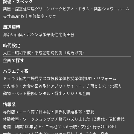
設備・スペック
楽屋・控室
駐車場
グリーンバック
ピアノ・ドラム・楽器
シャワールーム
天井高3m以上
副調整室・サブ
周辺環境
海沿い
山奥・ポツン系
繁華街
住宅街
田舎
時代設定
大正・昭和
平成・平成初期
時代劇（明治以前）
企画で探す
バラエティ系
ドッキリ協力
工場見学
スゴ技
職業体験
授業体験
DIY・リフォーム
デカ盛り・大食い
密着取材
アプリ・サイト
ニッチ
落とし穴・穴掘り
動物・ペット
監修
レンタル・貸出
オリジナル企画
情報系
専門店
ユニーク商品
日本初・世界初
結婚相談・恋愛
体験教室・ワークショップ
プチ贅沢
バズりました！
Z世代・昭和世代
老舗（創業100年以上）
ご当地グルメ
伝統・文化・行事
ChatGPT