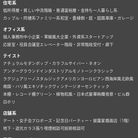
住宅系
低所得層・貧しい
中流階級・普通
富裕層・金持ち
一人暮らし系
カップル・同棲系
ファミリー系
和室・畳
縁側・庭・庭園
車庫・ガレージ
オフィス系
個人事務所
中小企業・零細風
大企業・外資系
スタートアップ
応接室・役員会議室
エレベーター
階段・非常階段
受付・廊下
テイスト
ナチュラル
モダン
ポップ・カラフル
サイバー・ネオン
アンダーグラウンド
インダストリアル
モノトーン
クラシック
ラグジュアリー
ノスタルジック
アメリカン
ヨーロピアン
西海岸風
北欧風
南国・バリ風
エキゾチック
ヴィンテージ
オーセンティック
本棚・レコード棚
グリーン・植物
和風・日本式
豪華絢爛
夜景・ビル群
白ホリ
店舗系
デート・女子会
プロポーズ・記念日
パーティー・披露宴
路面店（1階）
地下・遮光
ガラス張り
喫煙相談可
厨房相談可