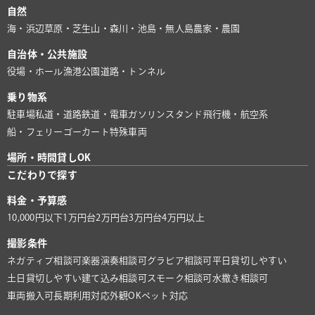
自然
海・浜辺
草原・芝生
山・森
川・池
島・無人島
農家・農園
自治体・公共施設
役場・ホール
漁港
公園
道路・トンネル
乗り物系
駐車場
私道・道路
鉄道・電車
ガソリンスタンド
飛行機・航空系
船・フェリー
ゴーカート
特殊車両
場所・時間貸しOK
こだわりで探す
料金・予算感
10,000円以下
1万円台
2万円台
3万円台
4万円以上
撮影条件
ネガティブ相談可
楽器演奏相談可
グラビア相談可
平日貸切しやすい
土日貸切しやすい
建て込み相談可
スモーク相談可
水撒き相談可
車両搬入可
長期利用対応
外観OK
ペット対応