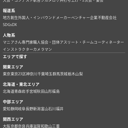
大会・コンテスト
駅舎グルメ
ロケ弁
打ち上げ・2次会・宴会
報道系
地方創生
外国人・インバウンド
メーカー
ベンチャー企業
不動産会社
SDGs
DX
人物系
マニアさん
専門家
職人
協会・団体
アスリート・チーム
コーディネーター
インストラクター
カメラマン
エリアで探す
関東エリア
東京
東京23区
神奈川
千葉
埼玉
群馬
茨城
栃木
山梨
北海道・東北エリア
北海道
青森
岩手
宮城
秋田
山形
福島
中部エリア
愛知
静岡
岐阜
長野
新潟
富山
石川
福井
関西エリア
大阪
京都
奈良
兵庫
滋賀
和歌山
三重