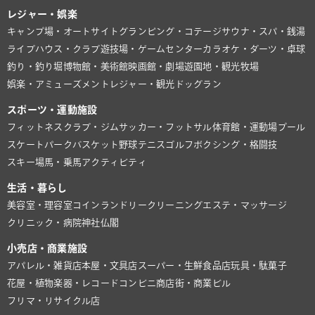
レジャー・娯楽
キャンプ場・オートサイト
グランピング・コテージ
サウナ・スパ・銭湯
ライブハウス・クラブ
遊技場・ゲームセンター
カラオケ・ダーツ・卓球
釣り・釣り堀
博物館・美術館
映画館・劇場
遊園地・観光牧場
娯楽・アミューズメント
レジャー・観光
ドッグラン
スポーツ・運動施設
フィットネスクラブ・ジム
サッカー・フットサル
体育館・運動場
プール
スケートパーク
バスケット
野球
テニス
ゴルフ
ボクシング・格闘技
スキー場
馬・乗馬
アクティビティ
生活・暮らし
美容室・理容室
コインランドリー
クリーニング
エステ・マッサージ
クリニック・病院
神社仏閣
小売店・商業施設
アパレル・雑貨店
本屋・文具店
スーパー・生鮮食品店
玩具・駄菓子
花屋・植物
楽器・レコード
コンビニ
商店街・商業ビル
フリマ・リサイクル店