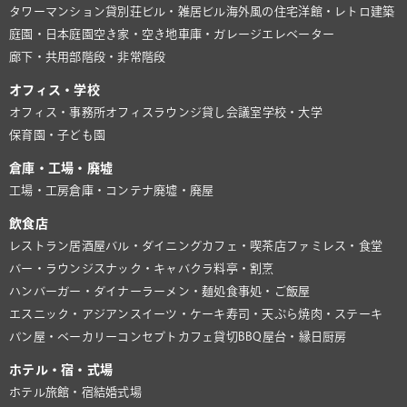
タワーマンション
貸別荘
ビル・雑居ビル
海外風の住宅
洋館・レトロ建築
庭園・日本庭園
空き家・空き地
車庫・ガレージ
エレベーター
廊下・共用部
階段・非常階段
オフィス・学校
オフィス・事務所
オフィスラウンジ
貸し会議室
学校・大学
保育園・子ども園
倉庫・工場・廃墟
工場・工房
倉庫・コンテナ
廃墟・廃屋
飲食店
レストラン
居酒屋
バル・ダイニング
カフェ・喫茶店
ファミレス・食堂
バー・ラウンジ
スナック・キャバクラ
料亭・割烹
ハンバーガー・ダイナー
ラーメン・麺処
食事処・ご飯屋
エスニック・アジアン
スイーツ・ケーキ
寿司・天ぷら
焼肉・ステーキ
パン屋・ベーカリー
コンセプトカフェ
貸切BBQ
屋台・縁日
厨房
ホテル・宿・式場
ホテル
旅館・宿
結婚式場