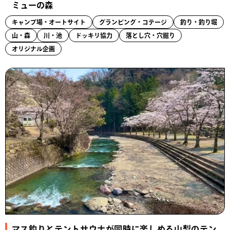
ミューの森
キャンプ場・オートサイト
グランピング・コテージ
釣り・釣り堀
山・森
川・池
ドッキリ協力
落とし穴・穴掘り
オリジナル企画
マス釣りとテントサウナが同時に楽しめる山梨のテン