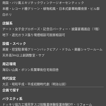
南国・バリ風
エキゾチック
ヴィンテージ
オーセンティック
本棚・レコード棚
グリーン・植物
和風・日本式
豪華絢爛
夜景・ビル群
白ホリ
店舗系
デート・女子会
プロポーズ・記念日
パーティー・披露宴
路面店（1階）
地下・遮光
ガラス張り
喫煙相談可
厨房相談可
設備・スペック
楽屋・控室
駐車場
グリーンバック
ピアノ・ドラム・楽器
シャワールーム
天井高3m以上
副調整室・サブ
周辺環境
海沿い
山奥・ポツン系
繁華街
住宅街
田舎
時代設定
大正・昭和
平成・平成初期
時代劇（明治以前）
企画で探す
バラエティ系
ドッキリ協力
工場見学
スゴ技
職業体験
授業体験
DIY・リフォーム