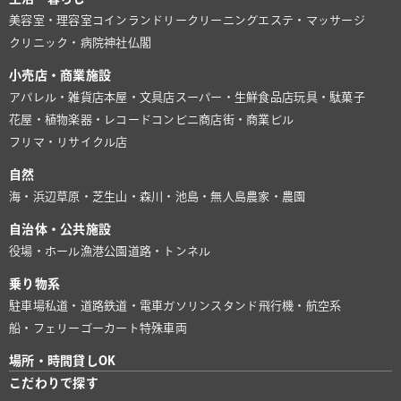
美容室・理容室
コインランドリー
クリーニング
エステ・マッサージ
クリニック・病院
神社仏閣
小売店・商業施設
アパレル・雑貨店
本屋・文具店
スーパー・生鮮食品店
玩具・駄菓子
花屋・植物
楽器・レコード
コンビニ
商店街・商業ビル
フリマ・リサイクル店
自然
海・浜辺
草原・芝生
山・森
川・池
島・無人島
農家・農園
自治体・公共施設
役場・ホール
漁港
公園
道路・トンネル
乗り物系
駐車場
私道・道路
鉄道・電車
ガソリンスタンド
飛行機・航空系
船・フェリー
ゴーカート
特殊車両
場所・時間貸しOK
こだわりで探す