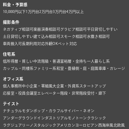
料金・予算感
10,000円以下
1万円台
2万円台
3万円台
4万円以上
撮影条件
ネガティブ相談可
楽器演奏相談可
グラビア相談可
平日貸切しやすい
土日貸切しやすい
建て込み相談可
スモーク相談可
水撒き相談可
車両搬入可
長期利用対応
外観OK
ペット対応
住宅系
低所得層・貧しい
中流階級・普通
富裕層・金持ち
一人暮らし系
カップル・同棲系
ファミリー系
和室・畳
縁側・庭・庭園
車庫・ガレージ
オフィス系
個人事務所
中小企業・零細風
大企業・外資系
スタートアップ
応接室・役員会議室
エレベーター
階段・非常階段
受付・廊下
テイスト
ナチュラル
モダン
ポップ・カラフル
サイバー・ネオン
アンダーグラウンド
インダストリアル
モノトーン
クラシック
ラグジュアリー
ノスタルジック
アメリカン
ヨーロピアン
西海岸風
北欧風