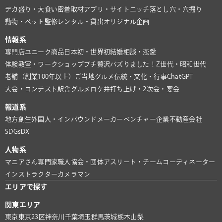
デカ盛り・大食い
密着取材
アプリ・サイト
ニッチ
落とし穴・穴掘り
動物・ペット
監修
レンタル・貸出
オリジナル企画
情報系
専門店
ユニーク商品
日本初・世界初
結婚相談・恋愛
体験教室・ワークショップ
プチ贅沢
バズりました！
Z世代・昭和世代
老舗（創業100年以上）
ご当地グルメ
伝統・文化・行事
ChatGPT
大会・コンテスト
駅舎グルメ
ロケ弁
打ち上げ・2次会・宴会
報道系
地方創生
外国人・インバウンド
メーカー
ベンチャー企業
不動産会社
SDGs
DX
人物系
マニアさん
専門家
職人
協会・団体
アスリート・チーム
コーディネーター
インストラクター
カメラマン
エリアで探す
関東エリア
東京
東京23区
神奈川
千葉
埼玉
群馬
茨城
栃木
山梨