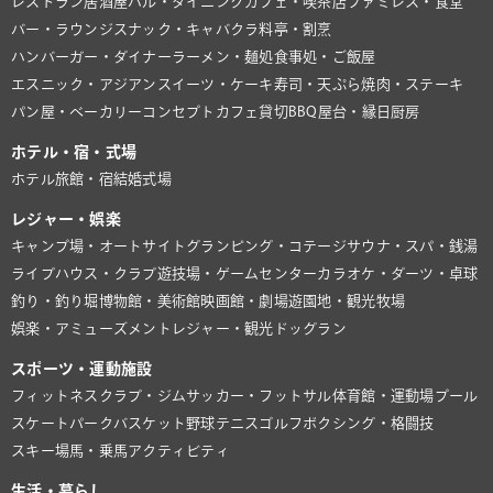
レストラン
居酒屋
バル・ダイニング
カフェ・喫茶店
ファミレス・食堂
バー・ラウンジ
スナック・キャバクラ
料亭・割烹
ハンバーガー・ダイナー
ラーメン・麺処
食事処・ご飯屋
エスニック・アジアン
スイーツ・ケーキ
寿司・天ぷら
焼肉・ステーキ
パン屋・ベーカリー
コンセプトカフェ
貸切BBQ
屋台・縁日
厨房
ホテル・宿・式場
ホテル
旅館・宿
結婚式場
レジャー・娯楽
キャンプ場・オートサイト
グランピング・コテージ
サウナ・スパ・銭湯
ライブハウス・クラブ
遊技場・ゲームセンター
カラオケ・ダーツ・卓球
釣り・釣り堀
博物館・美術館
映画館・劇場
遊園地・観光牧場
娯楽・アミューズメント
レジャー・観光
ドッグラン
スポーツ・運動施設
フィットネスクラブ・ジム
サッカー・フットサル
体育館・運動場
プール
スケートパーク
バスケット
野球
テニス
ゴルフ
ボクシング・格闘技
スキー場
馬・乗馬
アクティビティ
生活・暮らし