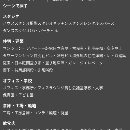
シーンで探す
スタジオ
ハウススタジオ
撮影スタジオ
キッチンスタジオ
レンタルスペース
ダンススタジオ
CG・バーチャル
住宅・建築
マンション・アパート
一軒家
日本家屋・古民家・和室
豪邸・邸宅
屋上
タワーマンション
貸別荘
ビル・雑居ビル
海外風の住宅
洋館・レトロ建築
庭園・日本庭園
空き家・空き地
車庫・ガレージ
エレベーター
廊下・共用部
階段・非常階段
オフィス・学校
オフィス・事務所
オフィスラウンジ
貸し会議室
学校・大学
保育園・子ども園
倉庫・工場・廃墟
工場・工房
倉庫・コンテナ
廃墟・廃屋
飲食店