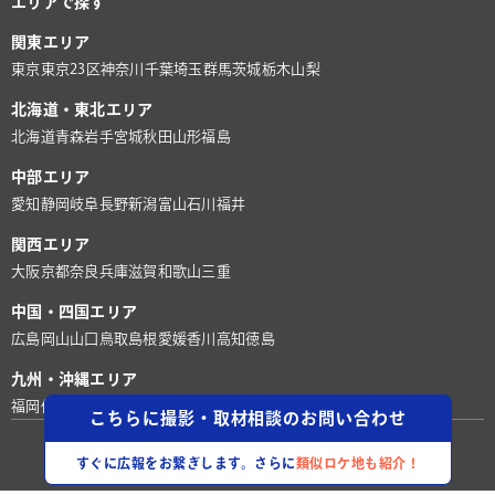
エリアで探す
関東エリア
東京
東京23区
神奈川
千葉
埼玉
群馬
茨城
栃木
山梨
北海道・東北エリア
北海道
青森
岩手
宮城
秋田
山形
福島
中部エリア
愛知
静岡
岐阜
長野
新潟
富山
石川
福井
関西エリア
大阪
京都
奈良
兵庫
滋賀
和歌山
三重
中国・四国エリア
広島
岡山
山口
鳥取
島根
愛媛
香川
高知
徳島
九州・沖縄エリア
福岡
佐賀
長崎
熊本
大分
宮崎
鹿児島
沖縄
こちらに撮影・取材相談のお問い合わせ
©株式会社ロケグー
すぐに広報をお繋ぎします。さらに
類似ロケ地も紹介！