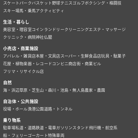
スケートパーク
バスケット
野球
テニス
ゴルフ
ボクシング・格闘技
スキー場
馬・乗馬
アクティビティ
生活・暮らし
美容室・理容室
コインランドリー
クリーニング
エステ・マッサージ
クリニック・病院
神社仏閣
小売店・商業施設
アパレル・雑貨店
本屋・文具店
スーパー・生鮮食品店
玩具・駄菓子
花屋・植物
楽器・レコード
コンビニ
商店街・商業ビル
フリマ・リサイクル店
自然
海・浜辺
草原・芝生
山・森
川・池
島・無人島
農家・農園
自治体・公共施設
役場・ホール
漁港
公園
道路・トンネル
乗り物系
駐車場
私道・道路
鉄道・電車
ガソリンスタンド
飛行機・航空系
船・フェリー
ゴーカート
特殊車両