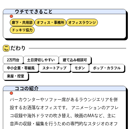
ウチでできること
廊下・共用部
オフィス・事務所
オフィスラウンジ
ドッキリ協力
こ
だわり
2万円台
土日貸切しやすい
建て込み相談可
中小企業・零細風
スタートアップ
モダン
ポップ・カラフル
楽屋・控室
ココの紹介
バーカウンターやソファー席があるラウンジエリアを併
設するお洒落なオフィスです。 アニメーションのアフレ
コ収録や海外ドラマの吹き替え、映画のMAなど、主に
音声の収録・編集を行うための専門的なスタジオのオフ