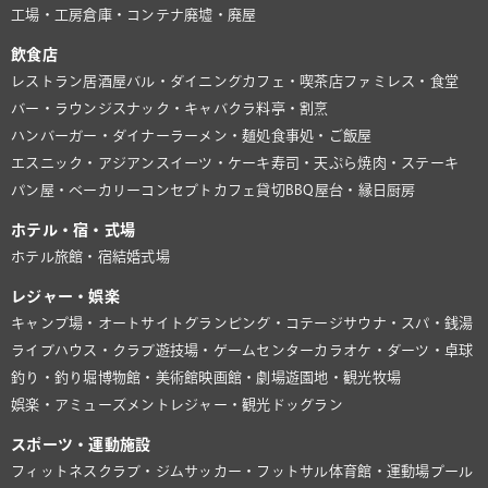
工場・工房
倉庫・コンテナ
廃墟・廃屋
飲食店
レストラン
居酒屋
バル・ダイニング
カフェ・喫茶店
ファミレス・食堂
バー・ラウンジ
スナック・キャバクラ
料亭・割烹
ハンバーガー・ダイナー
ラーメン・麺処
食事処・ご飯屋
エスニック・アジアン
スイーツ・ケーキ
寿司・天ぷら
焼肉・ステーキ
パン屋・ベーカリー
コンセプトカフェ
貸切BBQ
屋台・縁日
厨房
ホテル・宿・式場
ホテル
旅館・宿
結婚式場
レジャー・娯楽
キャンプ場・オートサイト
グランピング・コテージ
サウナ・スパ・銭湯
ライブハウス・クラブ
遊技場・ゲームセンター
カラオケ・ダーツ・卓球
釣り・釣り堀
博物館・美術館
映画館・劇場
遊園地・観光牧場
娯楽・アミューズメント
レジャー・観光
ドッグラン
スポーツ・運動施設
フィットネスクラブ・ジム
サッカー・フットサル
体育館・運動場
プール