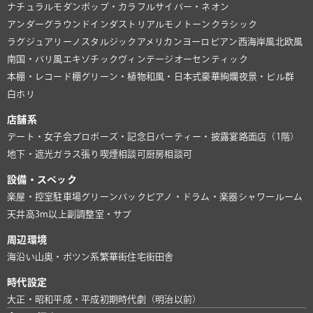
ナチュラル
モダン
ポップ・カラフル
サイバー・ネオン
アンダーグラウンド
インダストリアル
モノトーン
クラシック
ラグジュアリー
ノスタルジック
アメリカン
ヨーロピアン
西海岸風
北欧風
南国・バリ風
エキゾチック
ヴィンテージ
オーセンティック
本棚・レコード棚
グリーン・植物
和風・日本式
豪華絢爛
夜景・ビル群
白ホリ
店舗系
デート・女子会
プロポーズ・記念日
パーティー・披露宴
路面店（1階）
地下・遮光
ガラス張り
喫煙相談可
厨房相談可
設備・スペック
楽屋・控室
駐車場
グリーンバック
ピアノ・ドラム・楽器
シャワールーム
天井高3m以上
副調整室・サブ
周辺環境
海沿い
山奥・ポツン系
繁華街
住宅街
田舎
時代設定
大正・昭和
平成・平成初期
時代劇（明治以前）