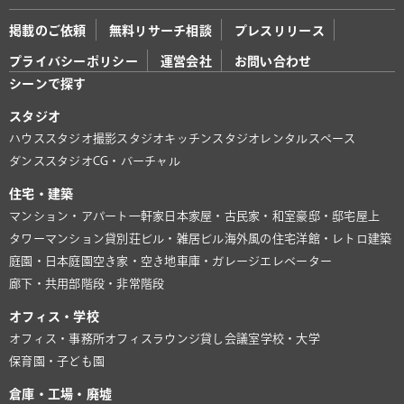
掲載のご依頼
無料リサーチ相談
プレスリリース
プライバシーポリシー
運営会社
お問い合わせ
シーンで探す
スタジオ
ハウススタジオ
撮影スタジオ
キッチンスタジオ
レンタルスペース
ダンススタジオ
CG・バーチャル
住宅・建築
マンション・アパート
一軒家
日本家屋・古民家・和室
豪邸・邸宅
屋上
タワーマンション
貸別荘
ビル・雑居ビル
海外風の住宅
洋館・レトロ建築
庭園・日本庭園
空き家・空き地
車庫・ガレージ
エレベーター
廊下・共用部
階段・非常階段
オフィス・学校
オフィス・事務所
オフィスラウンジ
貸し会議室
学校・大学
保育園・子ども園
倉庫・工場・廃墟