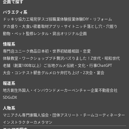
企画で探す
バラエティ系
ドッキリ協力
工場見学
スゴ技
職業体験
授業体験
DIY・リフォーム
デカ盛り・大食い
密着取材
アプリ・サイト
ニッチ
落とし穴・穴掘り
動物・ペット
監修
レンタル・貸出
オリジナル企画
情報系
専門店
ユニーク商品
日本初・世界初
結婚相談・恋愛
体験教室・ワークショップ
プチ贅沢
バズりました！
Z世代・昭和世代
老舗（創業100年以上）
ご当地グルメ
伝統・文化・行事
ChatGPT
大会・コンテスト
駅舎グルメ
ロケ弁
打ち上げ・2次会・宴会
報道系
地方創生
外国人・インバウンド
メーカー
ベンチャー企業
不動産会社
SDGs
DX
人物系
マニアさん
専門家
職人
協会・団体
アスリート・チーム
コーディネーター
インストラクター
カメラマン