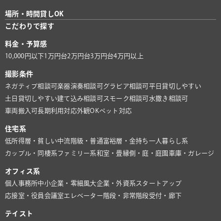
場所・時間貸しOK
こだわりで探す
料金・予算感
10,000円以下
1万円台
2万円台
3万円台
4万円以上
撮影条件
ネガティブ相談可
楽器演奏相談可
グラビア相談可
平日貸切しやすい
土日貸切しやすい
建て込み相談可
スモーク相談可
水撒き相談可
車両搬入可
長期利用対応
外観OK
ペット対応
住宅系
低所得層・貧しい
中流階級・普通
富裕層・金持ち
一人暮らし系
カップル・同棲系
ファミリー系
和室・畳
縁側・庭・庭園
車庫・ガレージ
オフィス系
個人事務所
中小企業・零細風
大企業・外資系
スタートアップ
応接室・役員会議室
エレベーター
階段・非常階段
受付・廊下
テイスト