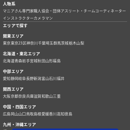
人物系
マニアさん
専門家
職人
協会・団体
アスリート・チーム
コーディネーター
インストラクター
カメラマン
エリアで探す
関東エリア
東京
東京23区
神奈川
千葉
埼玉
群馬
茨城
栃木
山梨
北海道・東北エリア
北海道
青森
岩手
宮城
秋田
山形
福島
中部エリア
愛知
静岡
岐阜
長野
新潟
富山
石川
福井
関西エリア
大阪
京都
奈良
兵庫
滋賀
和歌山
三重
中国・四国エリア
広島
岡山
山口
鳥取
島根
愛媛
香川
高知
徳島
九州・沖縄エリア