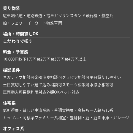
乗り物系
駐車場
私道・道路
鉄道・電車
ガソリンスタンド
飛行機・航空系
船・フェリー
ゴーカート
特殊車両
場所・時間貸しOK
こだわりで探す
料金・予算感
10,000円以下
1万円台
2万円台
3万円台
4万円以上
撮影条件
ネガティブ相談可
楽器演奏相談可
グラビア相談可
平日貸切しやすい
土日貸切しやすい
建て込み相談可
スモーク相談可
水撒き相談可
車両搬入可
長期利用対応
外観OK
ペット対応
住宅系
低所得層・貧しい
中流階級・普通
富裕層・金持ち
一人暮らし系
カップル・同棲系
ファミリー系
和室・畳
縁側・庭・庭園
車庫・ガレージ
オフィス系