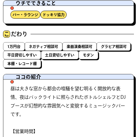
ウチでできること
バー・ラウンジ
ドッキリ協力
こ
だわり
1万円台
ネガティブ相談可
楽器演奏相談可
グラビア相談可
平日貸切しやすい
土日貸切しやすい
モダン
本棚・レコード棚
ココの紹介
昼は大きな窓から都会の喧騒を望む明るく開放的な表
情、夜はバックライトに照らされたボトルシェルフとDJ
ブースが幻想的な雰囲気へと変貌するミュージックバー
です。
【営業時間】