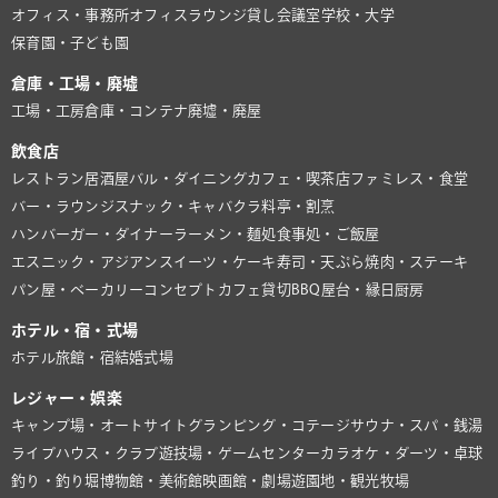
オフィス・事務所
オフィスラウンジ
貸し会議室
学校・大学
保育園・子ども園
倉庫・工場・廃墟
工場・工房
倉庫・コンテナ
廃墟・廃屋
飲食店
レストラン
居酒屋
バル・ダイニング
カフェ・喫茶店
ファミレス・食堂
バー・ラウンジ
スナック・キャバクラ
料亭・割烹
ハンバーガー・ダイナー
ラーメン・麺処
食事処・ご飯屋
エスニック・アジアン
スイーツ・ケーキ
寿司・天ぷら
焼肉・ステーキ
パン屋・ベーカリー
コンセプトカフェ
貸切BBQ
屋台・縁日
厨房
ホテル・宿・式場
ホテル
旅館・宿
結婚式場
レジャー・娯楽
キャンプ場・オートサイト
グランピング・コテージ
サウナ・スパ・銭湯
ライブハウス・クラブ
遊技場・ゲームセンター
カラオケ・ダーツ・卓球
釣り・釣り堀
博物館・美術館
映画館・劇場
遊園地・観光牧場