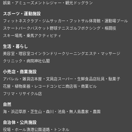
娯楽・アミューズメント
レジャー・観光
ドッグラン
スポーツ・運動施設
フィットネスクラブ・ジム
サッカー・フットサル
体育館・運動場
プール
スケートパーク
バスケット
野球
テニス
ゴルフ
ボクシング・格闘技
スキー場
馬・乗馬
アクティビティ
生活・暮らし
美容室・理容室
コインランドリー
クリーニング
エステ・マッサージ
クリニック・病院
神社仏閣
小売店・商業施設
アパレル・雑貨店
本屋・文具店
スーパー・生鮮食品店
玩具・駄菓子
花屋・植物
楽器・レコード
コンビニ
商店街・商業ビル
フリマ・リサイクル店
自然
海・浜辺
草原・芝生
山・森
川・池
島・無人島
農家・農園
自治体・公共施設
役場・ホール
漁港
公園
道路・トンネル