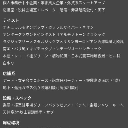
個人事務所
中小企業・零細風
大企業・外資系
スタートアップ
応接室・役員会議室
エレベーター
階段・非常階段
受付・廊下
テイスト
ナチュラル
モダン
ポップ・カラフル
サイバー・ネオン
アンダーグラウンド
インダストリアル
モノトーン
クラシック
ラグジュアリー
ノスタルジック
アメリカン
ヨーロピアン
西海岸風
北欧風
南国・バリ風
エキゾチック
ヴィンテージ
オーセンティック
本棚・レコード棚
グリーン・植物
和風・日本式
豪華絢爛
夜景・ビル群
白ホリ
店舗系
デート・女子会
プロポーズ・記念日
パーティー・披露宴
路面店（1階）
地下・遮光
ガラス張り
喫煙相談可
厨房相談可
設備・スペック
楽屋・控室
駐車場
グリーンバック
ピアノ・ドラム・楽器
シャワールーム
天井高3m以上
副調整室・サブ
周辺環境