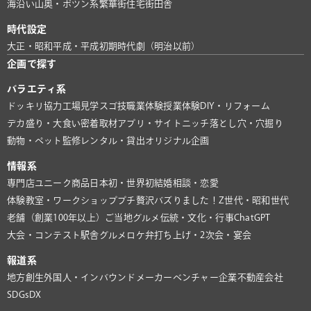
海沿い
山奥・ポツン系
繁華街
住宅街
田舎
時代設定
大正・昭和
平成・平成初期
時代劇（明治以前）
企画で探す
バラエティ系
ドッキリ協力
工場見学
スゴ技
職業体験
授業体験
DIY・リフォーム
デカ盛り・大食い
密着取材
アプリ・サイト
ニッチ
落とし穴・穴掘り
動物・ペット
監修
レンタル・貸出
オリジナル企画
情報系
専門店
ユニーク商品
日本初・世界初
結婚相談・恋愛
体験教室・ワークショップ
プチ贅沢
バズりました！
Z世代・昭和世代
老舗（創業100年以上）
ご当地グルメ
伝統・文化・行事
ChatGPT
大会・コンテスト
駅舎グルメ
ロケ弁
打ち上げ・2次会・宴会
報道系
地方創生
外国人・インバウンド
メーカー
ベンチャー企業
不動産会社
SDGs
DX