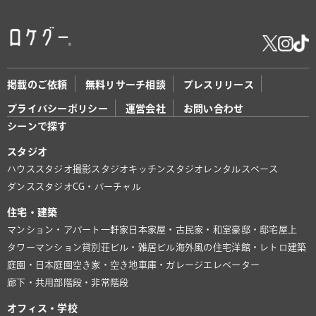
掲載のご依頼
無料リサーチ相談
プレスリリース
プライバシーポリシー
運営会社
お問い合わせ
シーンで探す
スタジオ
ハウススタジオ
撮影スタジオ
キッチンスタジオ
レンタルスペース
ダンススタジオ
CG・バーチャル
住宅・建築
マンション・アパート
一軒家
日本家屋・古民家・和室
豪邸・邸宅
屋上
タワーマンション
貸別荘
ビル・雑居ビル
海外風の住宅
洋館・レトロ建築
庭園・日本庭園
空き家・空き地
車庫・ガレージ
エレベーター
廊下・共用部
階段・非常階段
オフィス・学校