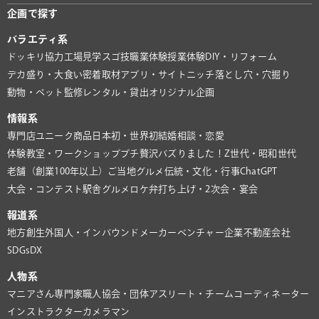
企画で探す
バラエティ系
ドッキリ協力
工場見学
スゴ技
職業体験
授業体験
DIY・リフォーム
デカ盛り・大食い
密着取材
アプリ・サイト
ニッチ
落とし穴・穴掘り
動物・ペット
監修
レンタル・貸出
オリジナル企画
情報系
専門店
ユニーク商品
日本初・世界初
結婚相談・恋愛
体験教室・ワークショップ
プチ贅沢
バズりました！
Z世代・昭和世代
老舗（創業100年以上）
ご当地グルメ
伝統・文化・行事
ChatGPT
大会・コンテスト
駅舎グルメ
ロケ弁
打ち上げ・2次会・宴会
報道系
地方創生
外国人・インバウンド
メーカー
ベンチャー企業
不動産会社
SDGs
DX
人物系
マニアさん
専門家
職人
協会・団体
アスリート・チーム
コーディネーター
インストラクター
カメラマン