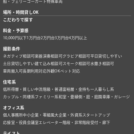
船・フェリー
ゴーカート
特殊車両
場所・時間貸しOK
こだわりで探す
料金・予算感
10,000円以下
1万円台
2万円台
3万円台
4万円以上
撮影条件
ネガティブ相談可
楽器演奏相談可
グラビア相談可
平日貸切しやすい
土日貸切しやすい
建て込み相談可
スモーク相談可
水撒き相談可
車両搬入可
長期利用対応
外観OK
ペット対応
住宅系
低所得層・貧しい
中流階級・普通
富裕層・金持ち
一人暮らし系
カップル・同棲系
ファミリー系
和室・畳
縁側・庭・庭園
車庫・ガレージ
オフィス系
個人事務所
中小企業・零細風
大企業・外資系
スタートアップ
応接室・役員会議室
エレベーター
階段・非常階段
受付・廊下
テイスト