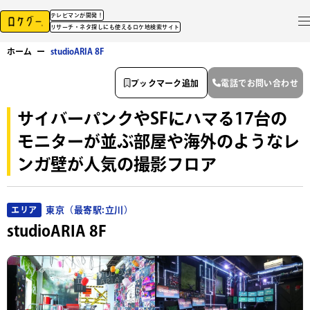
テレビマンが開発！
リサーチ・ネタ探しにも使えるロケ地検索サイト
ホーム
ー
studioARIA 8F
ブックマーク追加
電話でお問い合わせ
サイバーパンクやSFにハマる17台の
モニターが並ぶ部屋や海外のようなレ
ンガ壁が人気の撮影フロア
東京（最寄駅:立川）
エリア
studioARIA 8F