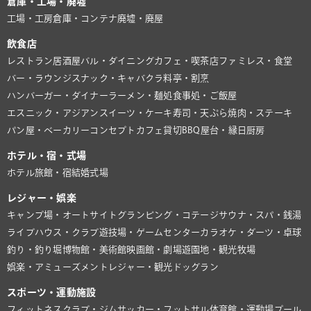
倉庫・工場・廃墟
工場・工房
倉庫・コンテナ
廃墟・廃屋
飲食店
レストラン
居酒屋
バル・ダイニング
カフェ・喫茶店
ファミレス・食堂
バー・ラウンジ
スナック・キャバクラ
料亭・割烹
ハンバーガー・ダイナー
ラーメン・麺処
食事処・ご飯屋
エスニック・アジアン
スイーツ・ケーキ
寿司・天ぷら
焼肉・ステーキ
パン屋・ベーカリー
コンセプトカフェ
貸切BBQ
屋台・縁日
厨房
ホテル・宿・式場
ホテル
旅館・宿
結婚式場
レジャー・娯楽
キャンプ場・オートサイト
グランピング・コテージ
サウナ・スパ・銭湯
ライブハウス・クラブ
遊技場・ゲームセンター
カラオケ・ダーツ・卓球
釣り・釣り堀
博物館・美術館
映画館・劇場
遊園地・観光牧場
娯楽・アミューズメント
レジャー・観光
ドッグラン
スポーツ・運動施設
フィットネスクラブ・ジム
サッカー・フットサル
体育館・運動場
プール