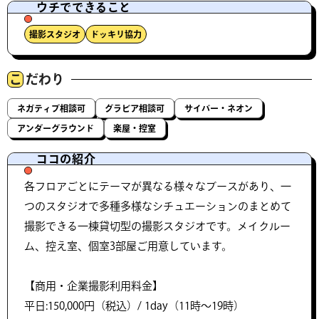
ウチでできること
撮影スタジオ
ドッキリ協力
こ
だわり
ネガティブ相談可
グラビア相談可
サイバー・ネオン
アンダーグラウンド
楽屋・控室
ココの紹介
各フロアごとにテーマが異なる様々なブースがあり、一
つのスタジオで多種多様なシチュエーションのまとめて
撮影できる一棟貸切型の撮影スタジオです。メイクルー
ム、控え室、個室3部屋ご用意しています。
【商用・企業撮影利用料金】
平日:150,000円（税込）/ 1day（11時～19時）