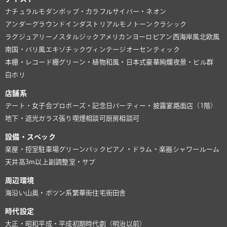
ナチュラル
モダン
ポップ・カラフル
サイバー・ネオン
アンダーグラウンド
インダストリアル
モノトーン
クラシック
ラグジュアリー
ノスタルジック
アメリカン
ヨーロピアン
西海岸風
北欧風
南国・バリ風
エキゾチック
ヴィンテージ
オーセンティック
本棚・レコード棚
グリーン・植物
和風・日本式
豪華絢爛
夜景・ビル群
白ホリ
店舗系
デート・女子会
プロポーズ・記念日
パーティー・披露宴
路面店（1階）
地下・遮光
ガラス張り
喫煙相談可
厨房相談可
設備・スペック
楽屋・控室
駐車場
グリーンバック
ピアノ・ドラム・楽器
シャワールーム
天井高3m以上
副調整室・サブ
周辺環境
海沿い
山奥・ポツン系
繁華街
住宅街
田舎
時代設定
大正・昭和
平成・平成初期
時代劇（明治以前）