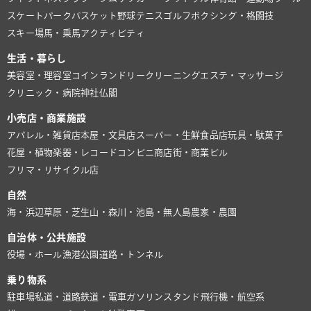
スケートパーク
バスケット
野球
テニス
ゴルフ
ボクシング・格闘技
スキー場
馬・乗馬
アクティビティ
生活・暮らし
美容室・理容室
コインランドリー
クリーニング
エステ・マッサージ
クリニック・病院
神社仏閣
小売店・商業施設
アパレル・雑貨店
本屋・文具店
スーパー・生鮮食品店
玩具・駄菓子
花屋・植物
楽器・レコード
コンビニ
商店街・商業ビル
フリマ・リサイクル店
自然
海・浜辺
草原・芝生
山・森
川・池
島・無人島
農家・農園
自治体・公共施設
役場・ホール
漁港
公園
道路・トンネル
乗り物系
駐車場
私道・道路
鉄道・電車
ガソリンスタンド
飛行機・航空系