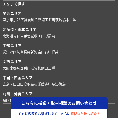
エリアで探す
関東エリア
東京
東京23区
神奈川
千葉
埼玉
群馬
茨城
栃木
山梨
北海道・東北エリア
北海道
青森
岩手
宮城
秋田
山形
福島
中部エリア
愛知
静岡
岐阜
長野
新潟
富山
石川
福井
関西エリア
大阪
京都
奈良
兵庫
滋賀
和歌山
三重
中国・四国エリア
広島
岡山
山口
鳥取
島根
愛媛
香川
高知
徳島
九州・沖縄エリア
福岡
佐賀
長崎
熊本
大分
宮崎
鹿児島
沖縄
こちらに撮影・取材相談のお問い合わせ
©株式会社ロケグー
すぐに広報をお繋ぎします。さらに
類似ロケ地も紹介！