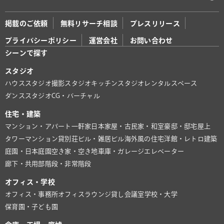
掲載のご依頼
無料リサーチ相談
プレスリリース
プライバシーポリシー
運営会社
お問い合わせ
シーンで探す
スタジオ
ハウススタジオ
撮影スタジオ
キッチンスタジオ
レンタルスペース
ダンススタジオ
CG・バーチャル
住宅・建築
マンション・アパート
一軒家
日本家屋・古民家・和室
豪邸・邸宅
屋上
タワーマンション
貸別荘
ビル・雑居ビル
海外風の住宅
洋館・レトロ建築
庭園・日本庭園
空き家・空き地
車庫・ガレージ
エレベーター
廊下・共用部
階段・非常階段
オフィス・学校
オフィス・事務所
オフィスラウンジ
貸し会議室
学校・大学
保育園・子ども園