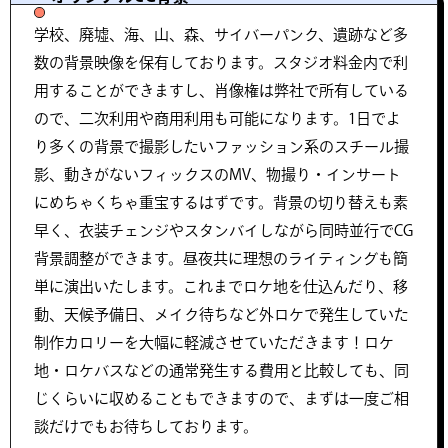
学校、廃墟、海、山、森、サイバーパンク、遺跡など多
数の背景映像を保有しております。スタジオ料金内で利
用することができますし、肖像権は弊社で所有している
ので、二次利用や商用利用も可能になります。1日でよ
り多くの背景で撮影したいファッション系のスチール撮
影、動きがないフィックスのMV、物撮り・インサート
にめちゃくちゃ重宝するはずです。背景の切り替えも素
早く、衣装チェンジやスタンバイしながら同時並行でCG
背景調整ができます。昼夜共に理想のライティングも簡
単に演出いたします。これまでロケ地を仕込んだり、移
動、天候予備日、メイク待ちなど外ロケで発生していた
制作カロリーを大幅に軽減させていただきます！ロケ
地・ロケバスなどの通常発生する費用と比較しても、同
じくらいに収めることもできますので、まずは一度ご相
談だけでもお待ちしております。