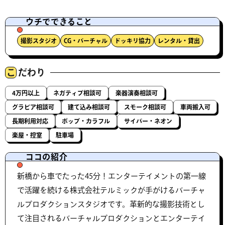
ウチでできること
撮影スタジオ
CG・バーチャル
ドッキリ協力
レンタル・貸出
こ
だわり
4万円以上
ネガティブ相談可
楽器演奏相談可
グラビア相談可
建て込み相談可
スモーク相談可
車両搬入可
長期利用対応
ポップ・カラフル
サイバー・ネオン
楽屋・控室
駐車場
ココの紹介
新橋から車でたった45分！エンターテイメントの第一線
で活躍を続ける株式会社テルミックが手がけるバーチャ
ルプロダクションスタジオです。革新的な撮影技術とし
て注目されるバーチャルプロダクションとエンターテイ