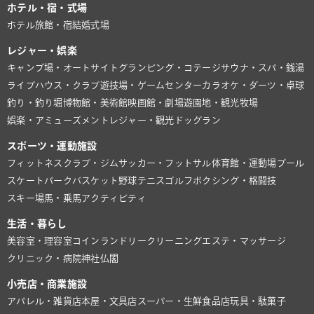
ホテル・宿・式場
ホテル
旅館・宿
結婚式場
レジャー・娯楽
キャンプ場・オートサイト
グランピング・コテージ
サウナ・スパ・銭湯
ライブハウス・クラブ
遊技場・ゲームセンター
カラオケ・ダーツ・卓球
釣り・釣り堀
博物館・美術館
映画館・劇場
遊園地・観光牧場
娯楽・アミューズメント
レジャー・観光
ドッグラン
スポーツ・運動施設
フィットネスクラブ・ジム
サッカー・フットサル
体育館・運動場
プール
スケートパーク
バスケット
野球
テニス
ゴルフ
ボクシング・格闘技
スキー場
馬・乗馬
アクティビティ
生活・暮らし
美容室・理容室
コインランドリー
クリーニング
エステ・マッサージ
クリニック・病院
神社仏閣
小売店・商業施設
アパレル・雑貨店
本屋・文具店
スーパー・生鮮食品店
玩具・駄菓子