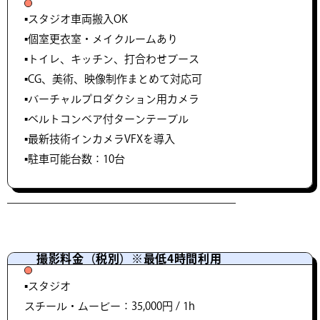
▪️スタジオ車両搬入OK
▪️個室更衣室・メイクルームあり
▪️トイレ、キッチン、打合わせブース
▪️CG、美術、映像制作まとめて対応可
▪️バーチャルプロダクション用カメラ
▪️ベルトコンベア付ターンテーブル
▪️最新技術インカメラVFXを導入
▪️駐車可能台数：10台
撮影料金（税別）※最低4時間利用
▪️スタジオ
スチール・ムービー：35,000円 / 1h