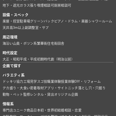
地下・遮光
ガラス張り
喫煙相談可
厨房相談可
設備・スペック
楽屋・控室
駐車場
グリーンバック
ピアノ・ドラム・楽器
シャワールーム
天井高3m以上
副調整室・サブ
周辺環境
海沿い
山奥・ポツン系
繁華街
住宅街
田舎
時代設定
大正・昭和
平成・平成初期
時代劇（明治以前）
企画で探す
バラエティ系
ドッキリ協力
工場見学
スゴ技
職業体験
授業体験
DIY・リフォーム
デカ盛り・大食い
密着取材
アプリ・サイト
ニッチ
落とし穴・穴掘り
動物・ペット
監修
レンタル・貸出
オリジナル企画
情報系
専門店
ユニーク商品
日本初・世界初
結婚相談・恋愛