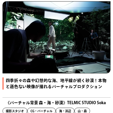
四季折々の森や幻想的な海、地平線が続く砂漠！本物
と遜色ない映像が撮れるバーチャルプロダクション
《バーチャル背景 森・海・砂漠》TELMIC STUDIO Soka
撮影スタジオ
CG・バーチャル
海・浜辺
山・森