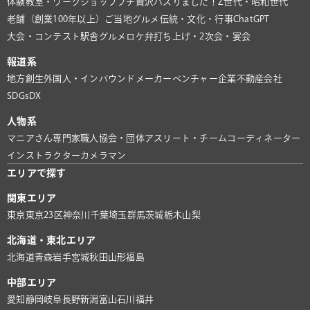
体験教室・ワークショップ
プチ贅沢
バズりました！
Z世代・昭和世代
老舗（創業100年以上）
ご当地グルメ
伝統・文化・行事
ChatGPT
大会・コンテスト
駅舎グルメ
ロケ弁
打ち上げ・2次会・宴会
報道系
地方創生
外国人・インバウンド
メーカー
ベンチャー企業
不動産会社
SDGs
DX
人物系
マニアさん
専門家
職人
協会・団体
アスリート・チーム
コーディネーター
インストラクター
カメラマン
エリアで探す
関東エリア
東京
東京23区
神奈川
千葉
埼玉
群馬
茨城
栃木
山梨
北海道・東北エリア
北海道
青森
岩手
宮城
秋田
山形
福島
中部エリア
愛知
静岡
岐阜
長野
新潟
富山
石川
福井