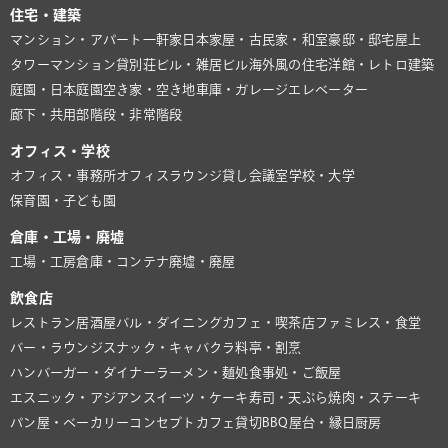
住宅・建築
マンション・アパート
一軒家
日本家屋・古民家・和室
豪邸・邸宅
屋上
タワーマンション
貸別荘
ビル・雑居ビル
海外風の住宅
洋館・レトロ建築
庭園・日本庭園
空き家・空き地
車庫・ガレージ
エレベーター
廊下・共用部
階段・非常階段
オフィス・学校
オフィス・事務所
オフィスラウンジ
貸し会議室
学校・大学
保育園・子ども園
倉庫・工場・廃墟
工場・工房
倉庫・コンテナ
廃墟・廃屋
飲食店
レストラン
居酒屋
バル・ダイニング
カフェ・喫茶店
ファミレス・食堂
バー・ラウンジ
スナック・キャバクラ
料亭・割烹
ハンバーガー・ダイナー
ラーメン・麺処
食事処・ご飯屋
エスニック・アジアン
スイーツ・ケーキ
寿司・天ぷら
焼肉・ステーキ
パン屋・ベーカリー
コンセプトカフェ
貸切BBQ
屋台・縁日
厨房