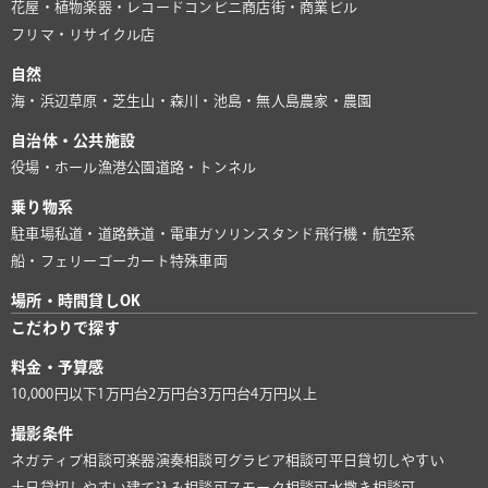
花屋・植物
楽器・レコード
コンビニ
商店街・商業ビル
フリマ・リサイクル店
自然
海・浜辺
草原・芝生
山・森
川・池
島・無人島
農家・農園
自治体・公共施設
役場・ホール
漁港
公園
道路・トンネル
乗り物系
駐車場
私道・道路
鉄道・電車
ガソリンスタンド
飛行機・航空系
船・フェリー
ゴーカート
特殊車両
場所・時間貸しOK
こだわりで探す
料金・予算感
10,000円以下
1万円台
2万円台
3万円台
4万円以上
撮影条件
ネガティブ相談可
楽器演奏相談可
グラビア相談可
平日貸切しやすい
土日貸切しやすい
建て込み相談可
スモーク相談可
水撒き相談可