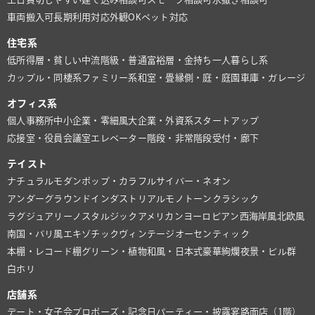
車両搬入可
長期利用対応
外観OK
ペット対応
住宅系
低所得層・貧しい
中流階級・普通
富裕層・金持ち
一人暮らし系
カップル・同棲系
ファミリー系
和室・畳
縁側・庭・庭園
車庫・ガレージ
オフィス系
個人事務所
中小企業・零細風
大企業・外資系
スタートアップ
応接室・役員会議室
エレベーター
階段・非常階段
受付・廊下
テイスト
ナチュラル
モダン
ポップ・カラフル
サイバー・ネオン
アンダーグラウンド
インダストリアル
モノトーン
クラシック
ラグジュアリー
ノスタルジック
アメリカン
ヨーロピアン
西海岸風
北欧風
南国・バリ風
エキゾチック
ヴィンテージ
オーセンティック
本棚・レコード棚
グリーン・植物
和風・日本式
豪華絢爛
夜景・ビル群
白ホリ
店舗系
デート・女子会
プロポーズ・記念日
パーティー・披露宴
路面店（1階）