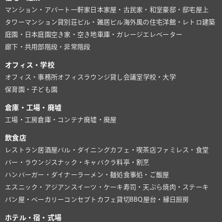
マンション・アパート
一軒家
日本家屋・古民家・和室
豪邸・邸宅
屋上
タワーマンション
貸別荘
ビル・雑居ビル
海外風の住宅
洋館・レトロ建築
庭園・日本庭園
空き家・空き地
車庫・ガレージ
エレベーター
廊下・共用部
階段・非常階段
オフィス・学校
オフィス・事務所
オフィスラウンジ
貸し会議室
学校・大学
保育園・子ども園
倉庫・工場・廃墟
工場・工房
倉庫・コンテナ
廃墟・廃屋
飲食店
レストラン
居酒屋
バル・ダイニング
カフェ・喫茶店
ファミレス・食堂
バー・ラウンジ
スナック・キャバクラ
料亭・割烹
ハンバーガー・ダイナー
ラーメン・麺処
食事処・ご飯屋
エスニック・アジアン
スイーツ・ケーキ
寿司・天ぷら
焼肉・ステーキ
パン屋・ベーカリー
コンセプトカフェ
貸切BBQ
屋台・縁日
厨房
ホテル・宿・式場