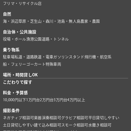
フリマ・リサイクル店
自然
海・浜辺
草原・芝生
山・森
川・池
島・無人島
農家・農園
自治体・公共施設
役場・ホール
漁港
公園
道路・トンネル
乗り物系
駐車場
私道・道路
鉄道・電車
ガソリンスタンド
飛行機・航空系
船・フェリー
ゴーカート
特殊車両
場所・時間貸しOK
こだわりで探す
料金・予算感
10,000円以下
1万円台
2万円台
3万円台
4万円以上
撮影条件
ネガティブ相談可
楽器演奏相談可
グラビア相談可
平日貸切しやすい
土日貸切しやすい
建て込み相談可
スモーク相談可
水撒き相談可