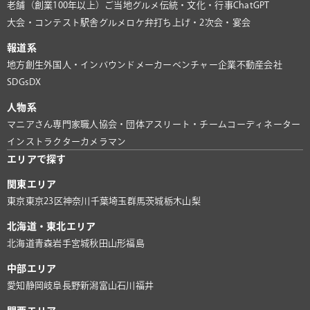
老舗（創業100年以上）
ご当地グルメ
伝統・文化・行事
ChatGPT
大会・コンテスト
駅舎グルメ
ロケ弁
打ち上げ・2次会・宴会
報道系
地方創生
外国人・インバウンド
メーカー
ベンチャー企業
不動産会社
SDGs
DX
人物系
マニアさん
専門家
職人
協会・団体
アスリート・チーム
コーディネーター
インストラクター
カメラマン
エリアで探す
関東エリア
東京
東京23区
神奈川
千葉
埼玉
群馬
茨城
栃木
山梨
北海道・東北エリア
北海道
青森
岩手
宮城
秋田
山形
福島
中部エリア
愛知
静岡
岐阜
長野
新潟
富山
石川
福井