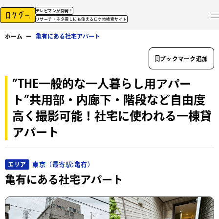
テレビマンが開発！
リサーチ・ネタ探しにも使えるロケ地検索サイト
ホーム
ー
亀有にある社宅アパート
ブックマーク追加
”THE一般的な一人暮らし用アパー
ト”共用部・内廊下・階段など自由度
高く撮影可能！社宅に使われる一棟貸
アパート
東京（最寄駅:亀有）
エリア
亀有にある社宅アパート