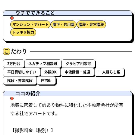
ウチでできること
マンション・アパート
廊下・共用部
階段・非常階段
ドッキリ協力
こ
だわり
2万円台
ネガティブ相談可
グラビア相談可
平日貸切しやすい
外観OK
中流階級・普通
一人暮らし系
階段・非常階段
住宅街
ココの紹介
地域に密着して訳あり物件に特化した不動産会社が所有
する社宅アパートです。
【撮影料金（税別）】