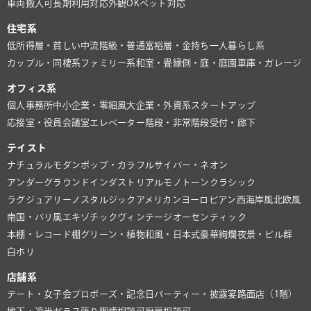
車両搬入可
長期利用対応
外観OK
ペット対応
住宅系
低所得層・貧しい
中流階級・普通
富裕層・金持ち
一人暮らし系
カップル・同棲系
ファミリー系
和室・畳
縁側・庭・庭園
車庫・ガレージ
オフィス系
個人事務所
中小企業・零細風
大企業・外資系
スタートアップ
応接室・役員会議室
エレベーター
階段・非常階段
受付・廊下
テイスト
ナチュラル
モダン
ポップ・カラフル
サイバー・ネオン
アンダーグラウンド
インダストリアル
モノトーン
クラシック
ラグジュアリー
ノスタルジック
アメリカン
ヨーロピアン
西海岸風
北欧風
南国・バリ風
エキゾチック
ヴィンテージ
オーセンティック
本棚・レコード棚
グリーン・植物
和風・日本式
豪華絢爛
夜景・ビル群
白ホリ
店舗系
デート・女子会
プロポーズ・記念日
パーティー・披露宴
路面店（1階）