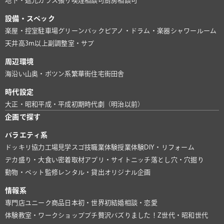
地下・遮光
ガラス張り
喫煙相談可
厨房相談可
設備・スペック
楽屋・控室
駐車場
グリーンバック
ピアノ・ドラム・楽器
シャワールーム
天井高3m以上
副調整室・サブ
周辺環境
海沿い
山奥・ポツン系
繁華街
住宅街
田舎
時代設定
大正・昭和
平成・平成初期
時代劇（明治以前）
企画で探す
バラエティ系
ドッキリ協力
工場見学
スゴ技
職業体験
授業体験
DIY・リフォーム
デカ盛り・大食い
密着取材
アプリ・サイト
ニッチ
落とし穴・穴掘り
動物・ペット
監修
レンタル・貸出
オリジナル企画
情報系
専門店
ユニーク商品
日本初・世界初
結婚相談・恋愛
体験教室・ワークショップ
プチ贅沢
バズりました！
Z世代・昭和世代