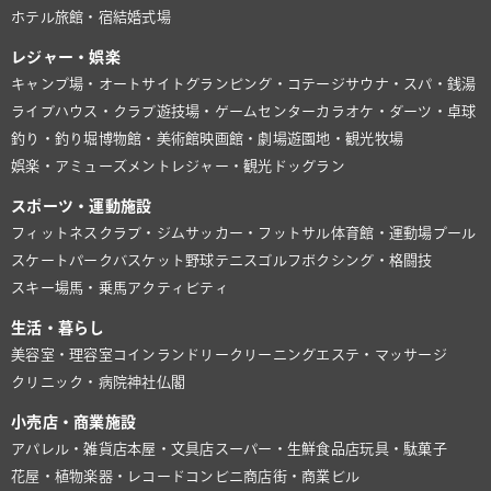
ホテル
旅館・宿
結婚式場
レジャー・娯楽
キャンプ場・オートサイト
グランピング・コテージ
サウナ・スパ・銭湯
ライブハウス・クラブ
遊技場・ゲームセンター
カラオケ・ダーツ・卓球
釣り・釣り堀
博物館・美術館
映画館・劇場
遊園地・観光牧場
娯楽・アミューズメント
レジャー・観光
ドッグラン
スポーツ・運動施設
フィットネスクラブ・ジム
サッカー・フットサル
体育館・運動場
プール
スケートパーク
バスケット
野球
テニス
ゴルフ
ボクシング・格闘技
スキー場
馬・乗馬
アクティビティ
生活・暮らし
美容室・理容室
コインランドリー
クリーニング
エステ・マッサージ
クリニック・病院
神社仏閣
小売店・商業施設
アパレル・雑貨店
本屋・文具店
スーパー・生鮮食品店
玩具・駄菓子
花屋・植物
楽器・レコード
コンビニ
商店街・商業ビル