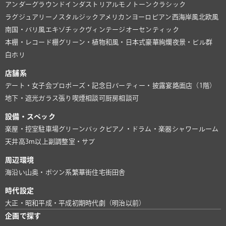
アンダーグラウンド
インダストリアル
モノトーン
クラシック
ラグジュアリー
ノスタルジック
アメリカン
ヨーロピアン
西海岸風
北欧風
南国・バリ風
エキゾチック
ヴィンテージ
オーセンティック
本棚・レコード棚
グリーン・植物
和風・日本式
豪華絢爛
夜景・ビル群
白ホリ
店舗系
デート・女子会
プロポーズ・記念日
パーティー・披露宴
路面店（1階）
地下・遮光
ガラス張り
喫煙相談可
厨房相談可
設備・スペック
楽屋・控室
駐車場
グリーンバック
ピアノ・ドラム・楽器
シャワールーム
天井高3m以上
副調整室・サブ
周辺環境
海沿い
山奥・ポツン系
繁華街
住宅街
田舎
時代設定
大正・昭和
平成・平成初期
時代劇（明治以前）
企画で探す