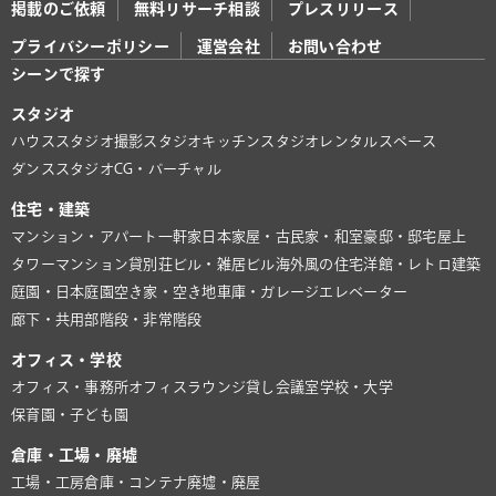
掲載のご依頼
無料リサーチ相談
プレスリリース
プライバシーポリシー
運営会社
お問い合わせ
シーンで探す
スタジオ
ハウススタジオ
撮影スタジオ
キッチンスタジオ
レンタルスペース
ダンススタジオ
CG・バーチャル
住宅・建築
マンション・アパート
一軒家
日本家屋・古民家・和室
豪邸・邸宅
屋上
タワーマンション
貸別荘
ビル・雑居ビル
海外風の住宅
洋館・レトロ建築
庭園・日本庭園
空き家・空き地
車庫・ガレージ
エレベーター
廊下・共用部
階段・非常階段
オフィス・学校
オフィス・事務所
オフィスラウンジ
貸し会議室
学校・大学
保育園・子ども園
倉庫・工場・廃墟
工場・工房
倉庫・コンテナ
廃墟・廃屋