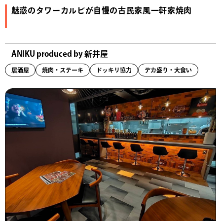
魅惑のタワーカルビが自慢の古民家風一軒家焼肉
ANIKU produced by 新井屋
居酒屋
焼肉・ステーキ
ドッキリ協力
デカ盛り・大食い