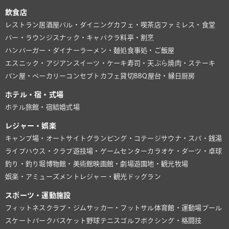
飲食店
レストラン
居酒屋
バル・ダイニング
カフェ・喫茶店
ファミレス・食堂
バー・ラウンジ
スナック・キャバクラ
料亭・割烹
ハンバーガー・ダイナー
ラーメン・麺処
食事処・ご飯屋
エスニック・アジアン
スイーツ・ケーキ
寿司・天ぷら
焼肉・ステーキ
パン屋・ベーカリー
コンセプトカフェ
貸切BBQ
屋台・縁日
厨房
ホテル・宿・式場
ホテル
旅館・宿
結婚式場
レジャー・娯楽
キャンプ場・オートサイト
グランピング・コテージ
サウナ・スパ・銭湯
ライブハウス・クラブ
遊技場・ゲームセンター
カラオケ・ダーツ・卓球
釣り・釣り堀
博物館・美術館
映画館・劇場
遊園地・観光牧場
娯楽・アミューズメント
レジャー・観光
ドッグラン
スポーツ・運動施設
フィットネスクラブ・ジム
サッカー・フットサル
体育館・運動場
プール
スケートパーク
バスケット
野球
テニス
ゴルフ
ボクシング・格闘技