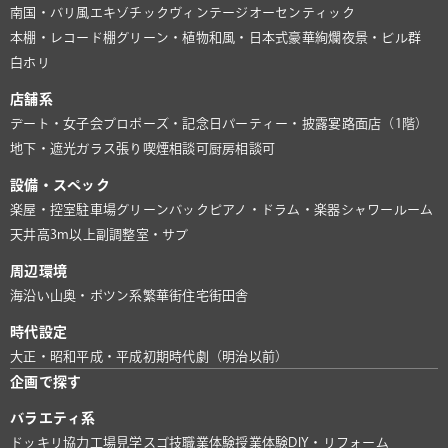
南国・バリ風
エキゾチック
ヴィンテージ
オーセンティック
本棚・レコード棚
グリーン・植物
和風・日本式
豪華絢爛
夜景・ビル群
白ホリ
店舗系
デート・女子会
プロポーズ・記念日
パーティー・披露宴
路面店（1階）
地下・遮光
ガラス張り
喫煙相談可
厨房相談可
設備・スペック
楽屋・控室
駐車場
グリーンバック
ピアノ・ドラム・楽器
シャワールーム
天井高3m以上
副調整室・サブ
周辺環境
海沿い
山奥・ポツン系
繁華街
住宅街
田舎
時代設定
大正・昭和
平成・平成初期
時代劇（明治以前）
企画で探す
バラエティ系
ドッキリ協力
工場見学
スゴ技
職業体験
授業体験
DIY・リフォーム