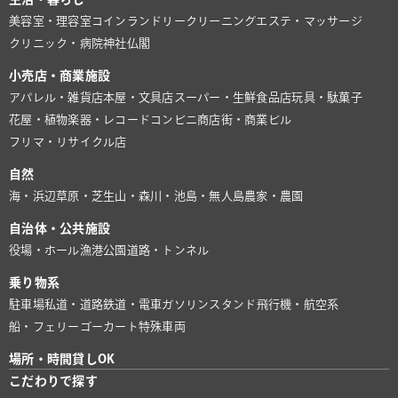
美容室・理容室
コインランドリー
クリーニング
エステ・マッサージ
クリニック・病院
神社仏閣
小売店・商業施設
アパレル・雑貨店
本屋・文具店
スーパー・生鮮食品店
玩具・駄菓子
花屋・植物
楽器・レコード
コンビニ
商店街・商業ビル
フリマ・リサイクル店
自然
海・浜辺
草原・芝生
山・森
川・池
島・無人島
農家・農園
自治体・公共施設
役場・ホール
漁港
公園
道路・トンネル
乗り物系
駐車場
私道・道路
鉄道・電車
ガソリンスタンド
飛行機・航空系
船・フェリー
ゴーカート
特殊車両
場所・時間貸しOK
こだわりで探す