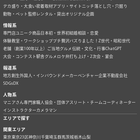
デカ盛り・大食い
密着取材
アプリ・サイト
ニッチ
落とし穴・穴掘り
動物・ペット
監修
レンタル・貸出
オリジナル企画
情報系
専門店
ユニーク商品
日本初・世界初
結婚相談・恋愛
体験教室・ワークショップ
プチ贅沢
バズりました！
Z世代・昭和世代
老舗（創業100年以上）
ご当地グルメ
伝統・文化・行事
ChatGPT
大会・コンテスト
駅舎グルメ
ロケ弁
打ち上げ・2次会・宴会
報道系
地方創生
外国人・インバウンド
メーカー
ベンチャー企業
不動産会社
SDGs
DX
人物系
マニアさん
専門家
職人
協会・団体
アスリート・チーム
コーディネーター
インストラクター
カメラマン
エリアで探す
関東エリア
東京
東京23区
神奈川
千葉
埼玉
群馬
茨城
栃木
山梨