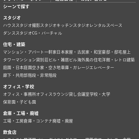
シーンで探す
スタジオ
ハウススタジオ
撮影スタジオ
キッチンスタジオ
レンタルスペース
ダンススタジオ
CG・バーチャル
住宅・建築
マンション・アパート
一軒家
日本家屋・古民家・和室
豪邸・邸宅
屋上
タワーマンション
貸別荘
ビル・雑居ビル
海外風の住宅
洋館・レトロ建築
庭園・日本庭園
空き家・空き地
車庫・ガレージ
エレベーター
廊下・共用部
階段・非常階段
オフィス・学校
オフィス・事務所
オフィスラウンジ
貸し会議室
学校・大学
保育園・子ども園
倉庫・工場・廃墟
工場・工房
倉庫・コンテナ
廃墟・廃屋
飲食店