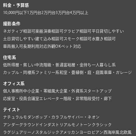
料金・予算感
10,000円以下
1万円台
2万円台
3万円台
4万円以上
撮影条件
ネガティブ相談可
楽器演奏相談可
グラビア相談可
平日貸切しやすい
土日貸切しやすい
建て込み相談可
スモーク相談可
水撒き相談可
車両搬入可
長期利用対応
外観OK
ペット対応
住宅系
低所得層・貧しい
中流階級・普通
富裕層・金持ち
一人暮らし系
カップル・同棲系
ファミリー系
和室・畳
縁側・庭・庭園
車庫・ガレージ
オフィス系
個人事務所
中小企業・零細風
大企業・外資系
スタートアップ
応接室・役員会議室
エレベーター
階段・非常階段
受付・廊下
テイスト
ナチュラル
モダン
ポップ・カラフル
サイバー・ネオン
アンダーグラウンド
インダストリアル
モノトーン
クラシック
ラグジュアリー
ノスタルジック
アメリカン
ヨーロピアン
西海岸風
北欧風