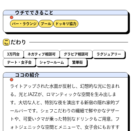
ウチでできること
バー・ラウンジ
プール
ドッキリ協力
こ
だわり
3万円台
ネガティブ相談可
グラビア相談可
ラグジュアリー
デート・女子会
シャワールーム
繁華街
ココの紹介
ライトアップされた水面が反射し、幻想的な光に包まれ
る。光とJAZZが、ロマンティックな空間を生み出しま
す。大切な人と、特別な夜を演出する新宿の隠れ家的プ
ールバーです。シェフこだわりの繊細で鮮やかなデザー
トや、可愛いクマが乗った特別なドリンクもご用意。フ
ォトジェニックな空間とメニューで、女子会にもおすす