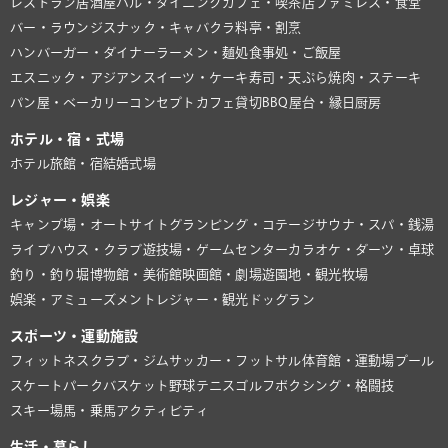
レストラン
居酒屋
バル・ダイニング
カフェ・喫茶店
ファミレス・食堂
バー・ラウンジ
スナック・キャバクラ
料亭・割烹
ハンバーガー・ダイナー
ラーメン・麺処
食事処・ご飯屋
エスニック・アジアン
スイーツ・ケーキ
寿司・天ぷら
焼肉・ステーキ
パン屋・ベーカリー
コンセプトカフェ
貸切BBQ
屋台・縁日
厨房
ホテル・宿・式場
ホテル
旅館・宿
結婚式場
レジャー・娯楽
キャンプ場・オートサイト
グランピング・コテージ
サウナ・スパ・銭湯
ライブハウス・クラブ
遊技場・ゲームセンター
カラオケ・ダーツ・卓球
釣り・釣り堀
博物館・美術館
映画館・劇場
遊園地・観光牧場
娯楽・アミューズメント
レジャー・観光
ドッグラン
スポーツ・運動施設
フィットネスクラブ・ジム
サッカー・フットサル
体育館・運動場
プール
スケートパーク
バスケット
野球
テニス
ゴルフ
ボクシング・格闘技
スキー場
馬・乗馬
アクティビティ
生活・暮らし