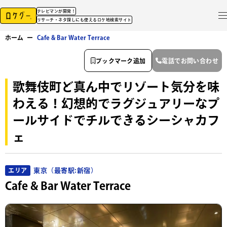
テレビマンが開発！
リサーチ・ネタ探しにも使えるロケ地検索サイト
ホーム
ー
Cafe & Bar Water Terrace
ブックマーク追加
電話でお問い合わせ
歌舞伎町ど真ん中でリゾート気分を味
わえる！幻想的でラグジュアリーなプ
ールサイドでチルできるシーシャカフ
ェ
東京（最寄駅:新宿）
エリア
Cafe & Bar Water Terrace