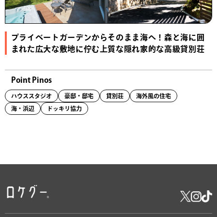
プライベートガーデンからそのまま海へ！森と海に囲
まれた広大な敷地に佇む上質な隠れ家的な高級貸別荘
Point Pinos
ハウススタジオ
豪邸・邸宅
貸別荘
海外風の住宅
海・浜辺
ドッキリ協力