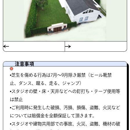
注意事項
▪️芝生を傷める行為は7月〜9月除き厳禁（ヒール靴禁
止、ダンス、蹴る、走る、ジャンプ）
▪️スタジオの壁・床・天井などへの釘打ち・テープ使用等
は禁止
▪️ご利用時に発生した破損、汚損、損傷、盗難、火災など
については賠償金を全額保証して頂きます。
▪️スタジオや建物共用部での事故、火災、盗難、機材の破