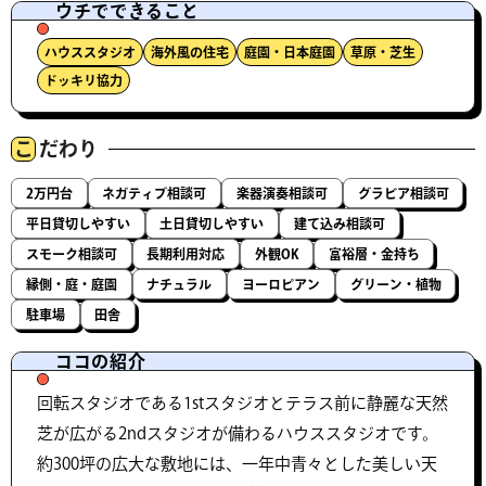
ウチでできること
ハウススタジオ
海外風の住宅
庭園・日本庭園
草原・芝生
ドッキリ協力
こ
だわり
2万円台
ネガティブ相談可
楽器演奏相談可
グラビア相談可
平日貸切しやすい
土日貸切しやすい
建て込み相談可
スモーク相談可
長期利用対応
外観OK
富裕層・金持ち
縁側・庭・庭園
ナチュラル
ヨーロピアン
グリーン・植物
駐車場
田舎
ココの紹介
回転スタジオである1stスタジオとテラス前に静麗な天然
芝が広がる2ndスタジオが備わるハウススタジオです。
約300坪の広大な敷地には、一年中青々とした美しい天