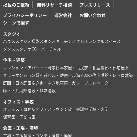
掲載のご依頼
無料リサーチ相談
プレスリリース
プライバシーポリシー
運営会社
お問い合わせ
シーンで探す
スタジオ
ハウススタジオ
撮影スタジオ
キッチンスタジオ
レンタルスペース
ダンススタジオ
CG・バーチャル
住宅・建築
マンション・アパート
一軒家
日本家屋・古民家・和室
豪邸・邸宅
屋上
タワーマンション
貸別荘
ビル・雑居ビル
海外風の住宅
洋館・レトロ建築
庭園・日本庭園
空き家・空き地
車庫・ガレージ
エレベーター
廊下・共用部
階段・非常階段
オフィス・学校
オフィス・事務所
オフィスラウンジ
貸し会議室
学校・大学
保育園・子ども園
倉庫・工場・廃墟
工場・工房
倉庫・コンテナ
廃墟・廃屋