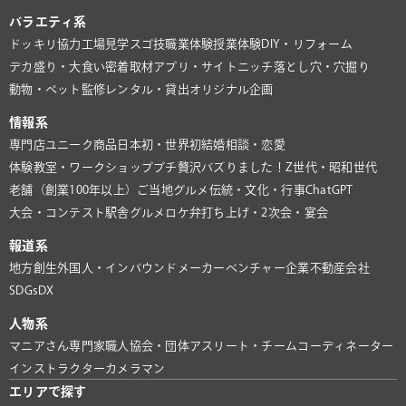
バラエティ系
ドッキリ協力
工場見学
スゴ技
職業体験
授業体験
DIY・リフォーム
デカ盛り・大食い
密着取材
アプリ・サイト
ニッチ
落とし穴・穴掘り
動物・ペット
監修
レンタル・貸出
オリジナル企画
情報系
専門店
ユニーク商品
日本初・世界初
結婚相談・恋愛
体験教室・ワークショップ
プチ贅沢
バズりました！
Z世代・昭和世代
老舗（創業100年以上）
ご当地グルメ
伝統・文化・行事
ChatGPT
大会・コンテスト
駅舎グルメ
ロケ弁
打ち上げ・2次会・宴会
報道系
地方創生
外国人・インバウンド
メーカー
ベンチャー企業
不動産会社
SDGs
DX
人物系
マニアさん
専門家
職人
協会・団体
アスリート・チーム
コーディネーター
インストラクター
カメラマン
エリアで探す