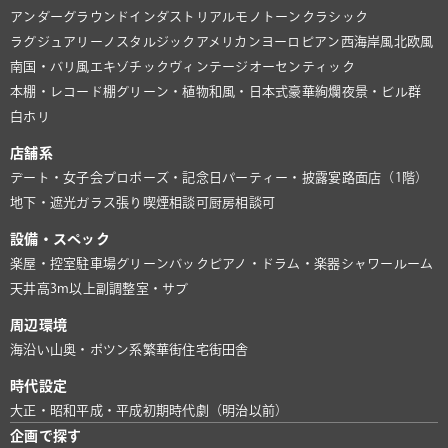
アンダーグラウンド
インダストリアル
モノトーン
クラシック
ラグジュアリー
ノスタルジック
アメリカン
ヨーロピアン
西海岸風
北欧風
南国・バリ風
エキゾチック
ヴィンテージ
オーセンティック
本棚・レコード棚
グリーン・植物
和風・日本式
豪華絢爛
夜景・ビル群
白ホリ
店舗系
デート・女子会
プロポーズ・記念日
パーティー・披露宴
路面店（1階）
地下・遮光
ガラス張り
喫煙相談可
厨房相談可
設備・スペック
楽屋・控室
駐車場
グリーンバック
ピアノ・ドラム・楽器
シャワールーム
天井高3m以上
副調整室・サブ
周辺環境
海沿い
山奥・ポツン系
繁華街
住宅街
田舎
時代設定
大正・昭和
平成・平成初期
時代劇（明治以前）
企画で探す