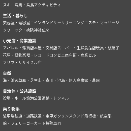
スキー場
馬・乗馬
アクティビティ
生活・暮らし
美容室・理容室
コインランドリー
クリーニング
エステ・マッサージ
クリニック・病院
神社仏閣
小売店・商業施設
アパレル・雑貨店
本屋・文具店
スーパー・生鮮食品店
玩具・駄菓子
花屋・植物
楽器・レコード
コンビニ
商店街・商業ビル
フリマ・リサイクル店
自然
海・浜辺
草原・芝生
山・森
川・池
島・無人島
農家・農園
自治体・公共施設
役場・ホール
漁港
公園
道路・トンネル
乗り物系
駐車場
私道・道路
鉄道・電車
ガソリンスタンド
飛行機・航空系
船・フェリー
ゴーカート
特殊車両