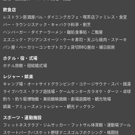
飲食店
レストラン
居酒屋
バル・ダイニング
カフェ・喫茶店
ファミレス・食堂
バー・ラウンジ
スナック・キャバクラ
料亭・割烹
ハンバーガー・ダイナー
ラーメン・麺処
食事処・ご飯屋
エスニック・アジアン
スイーツ・ケーキ
寿司・天ぷら
焼肉・ステーキ
パン屋・ベーカリー
コンセプトカフェ
貸切BBQ
屋台・縁日
厨房
ホテル・宿・式場
ホテル
旅館・宿
結婚式場
レジャー・娯楽
キャンプ場・オートサイト
グランピング・コテージ
サウナ・スパ・銭湯
ライブハウス・クラブ
遊技場・ゲームセンター
カラオケ・ダーツ・卓球
釣り・釣り堀
博物館・美術館
映画館・劇場
遊園地・観光牧場
娯楽・アミューズメント
レジャー・観光
ドッグラン
スポーツ・運動施設
フィットネスクラブ・ジム
サッカー・フットサル
体育館・運動場
プール
スケートパーク
バスケット
野球
テニス
ゴルフ
ボクシング・格闘技