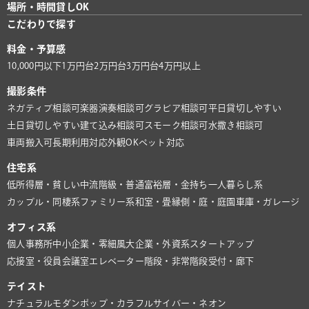
場所・時間貸しOK
こだわりで探す
料金・予算感
10,000円以下
1万円台
2万円台
3万円台
4万円以上
撮影条件
ネガティブ相談可
楽器演奏相談可
グラビア相談可
平日貸切しやすい
土日貸切しやすい
建て込み相談可
スモーク相談可
水撒き相談可
車両搬入可
長期利用対応
外観OK
ペット対応
住宅系
低所得層・貧しい
中流階級・普通
富裕層・金持ち
一人暮らし系
カップル・同棲系
ファミリー系
和室・畳
縁側・庭・庭園
車庫・ガレージ
オフィス系
個人事務所
中小企業・零細風
大企業・外資系
スタートアップ
応接室・役員会議室
エレベーター
階段・非常階段
受付・廊下
テイスト
ナチュラル
モダン
ポップ・カラフル
サイバー・ネオン