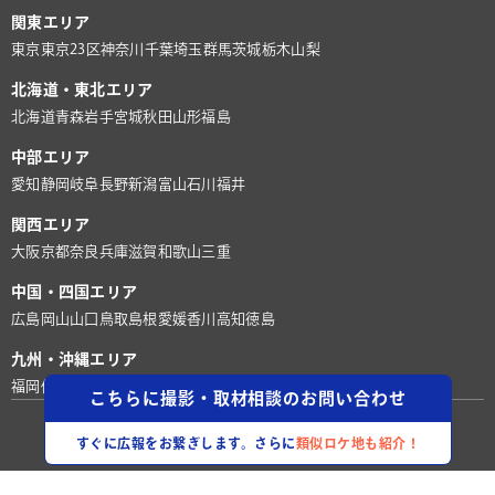
関東エリア
東京
東京23区
神奈川
千葉
埼玉
群馬
茨城
栃木
山梨
北海道・東北エリア
北海道
青森
岩手
宮城
秋田
山形
福島
中部エリア
愛知
静岡
岐阜
長野
新潟
富山
石川
福井
関西エリア
大阪
京都
奈良
兵庫
滋賀
和歌山
三重
中国・四国エリア
広島
岡山
山口
鳥取
島根
愛媛
香川
高知
徳島
九州・沖縄エリア
福岡
佐賀
長崎
熊本
大分
宮崎
鹿児島
沖縄
こちらに撮影・取材相談のお問い合わせ
©株式会社ロケグー
すぐに広報をお繋ぎします。さらに
類似ロケ地も紹介！