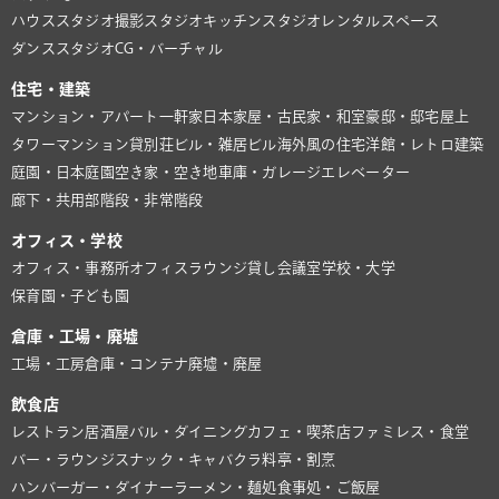
ハウススタジオ
撮影スタジオ
キッチンスタジオ
レンタルスペース
ダンススタジオ
CG・バーチャル
住宅・建築
マンション・アパート
一軒家
日本家屋・古民家・和室
豪邸・邸宅
屋上
タワーマンション
貸別荘
ビル・雑居ビル
海外風の住宅
洋館・レトロ建築
庭園・日本庭園
空き家・空き地
車庫・ガレージ
エレベーター
廊下・共用部
階段・非常階段
オフィス・学校
オフィス・事務所
オフィスラウンジ
貸し会議室
学校・大学
保育園・子ども園
倉庫・工場・廃墟
工場・工房
倉庫・コンテナ
廃墟・廃屋
飲食店
レストラン
居酒屋
バル・ダイニング
カフェ・喫茶店
ファミレス・食堂
バー・ラウンジ
スナック・キャバクラ
料亭・割烹
ハンバーガー・ダイナー
ラーメン・麺処
食事処・ご飯屋