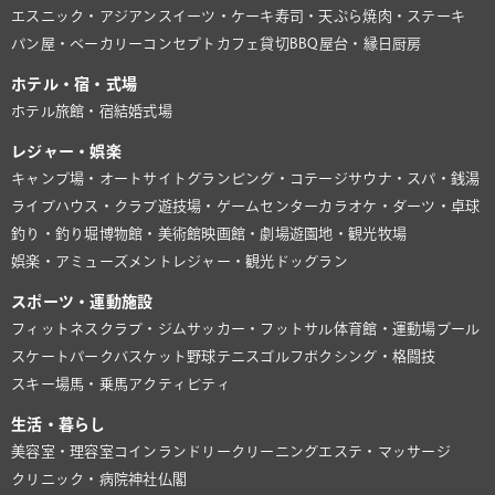
エスニック・アジアン
スイーツ・ケーキ
寿司・天ぷら
焼肉・ステーキ
パン屋・ベーカリー
コンセプトカフェ
貸切BBQ
屋台・縁日
厨房
ホテル・宿・式場
ホテル
旅館・宿
結婚式場
レジャー・娯楽
キャンプ場・オートサイト
グランピング・コテージ
サウナ・スパ・銭湯
ライブハウス・クラブ
遊技場・ゲームセンター
カラオケ・ダーツ・卓球
釣り・釣り堀
博物館・美術館
映画館・劇場
遊園地・観光牧場
娯楽・アミューズメント
レジャー・観光
ドッグラン
スポーツ・運動施設
フィットネスクラブ・ジム
サッカー・フットサル
体育館・運動場
プール
スケートパーク
バスケット
野球
テニス
ゴルフ
ボクシング・格闘技
スキー場
馬・乗馬
アクティビティ
生活・暮らし
美容室・理容室
コインランドリー
クリーニング
エステ・マッサージ
クリニック・病院
神社仏閣