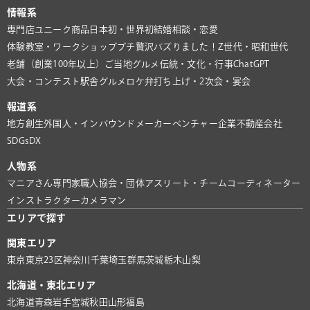
情報系
専門店
ユニーク商品
日本初・世界初
結婚相談・恋愛
体験教室・ワークショップ
プチ贅沢
バズりました！
Z世代・昭和世代
老舗（創業100年以上）
ご当地グルメ
伝統・文化・行事
ChatGPT
大会・コンテスト
駅舎グルメ
ロケ弁
打ち上げ・2次会・宴会
報道系
地方創生
外国人・インバウンド
メーカー
ベンチャー企業
不動産会社
SDGs
DX
人物系
マニアさん
専門家
職人
協会・団体
アスリート・チーム
コーディネーター
インストラクター
カメラマン
エリアで探す
関東エリア
東京
東京23区
神奈川
千葉
埼玉
群馬
茨城
栃木
山梨
北海道・東北エリア
北海道
青森
岩手
宮城
秋田
山形
福島