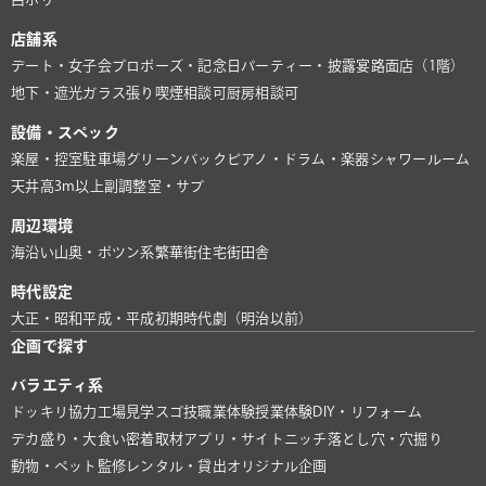
店舗系
デート・女子会
プロポーズ・記念日
パーティー・披露宴
路面店（1階）
地下・遮光
ガラス張り
喫煙相談可
厨房相談可
設備・スペック
楽屋・控室
駐車場
グリーンバック
ピアノ・ドラム・楽器
シャワールーム
天井高3m以上
副調整室・サブ
周辺環境
海沿い
山奥・ポツン系
繁華街
住宅街
田舎
時代設定
大正・昭和
平成・平成初期
時代劇（明治以前）
企画で探す
バラエティ系
ドッキリ協力
工場見学
スゴ技
職業体験
授業体験
DIY・リフォーム
デカ盛り・大食い
密着取材
アプリ・サイト
ニッチ
落とし穴・穴掘り
動物・ペット
監修
レンタル・貸出
オリジナル企画