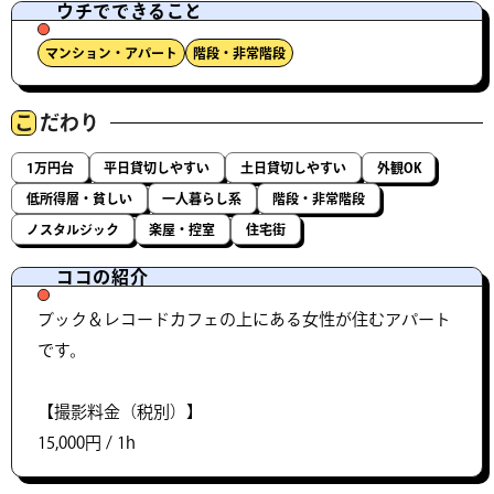
ウチでできること
マンション・アパート
階段・非常階段
こ
だわり
1万円台
平日貸切しやすい
土日貸切しやすい
外観OK
低所得層・貧しい
一人暮らし系
階段・非常階段
ノスタルジック
楽屋・控室
住宅街
ココの紹介
ブック＆レコードカフェの上にある女性が住むアパート
です。
【撮影料金（税別）】
15,000円 / 1h