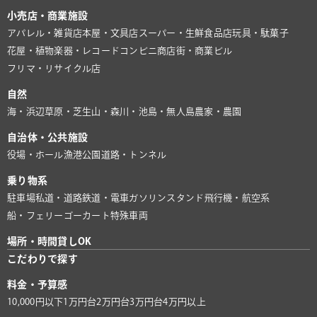
小売店・商業施設
アパレル・雑貨店
本屋・文具店
スーパー・生鮮食品店
玩具・駄菓子
花屋・植物
楽器・レコード
コンビニ
商店街・商業ビル
フリマ・リサイクル店
自然
海・浜辺
草原・芝生
山・森
川・池
島・無人島
農家・農園
自治体・公共施設
役場・ホール
漁港
公園
道路・トンネル
乗り物系
駐車場
私道・道路
鉄道・電車
ガソリンスタンド
飛行機・航空系
船・フェリー
ゴーカート
特殊車両
場所・時間貸しOK
こだわりで探す
料金・予算感
10,000円以下
1万円台
2万円台
3万円台
4万円以上