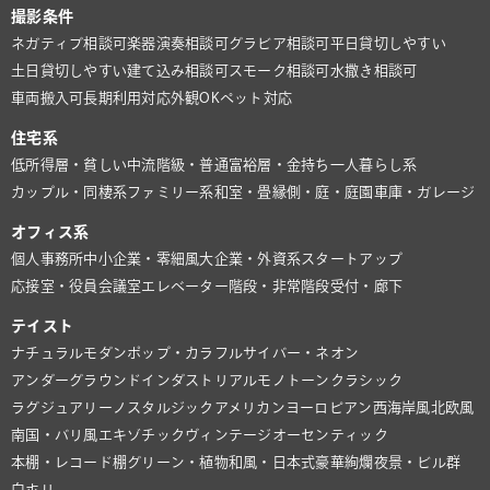
撮影条件
ネガティブ相談可
楽器演奏相談可
グラビア相談可
平日貸切しやすい
土日貸切しやすい
建て込み相談可
スモーク相談可
水撒き相談可
車両搬入可
長期利用対応
外観OK
ペット対応
住宅系
低所得層・貧しい
中流階級・普通
富裕層・金持ち
一人暮らし系
カップル・同棲系
ファミリー系
和室・畳
縁側・庭・庭園
車庫・ガレージ
オフィス系
個人事務所
中小企業・零細風
大企業・外資系
スタートアップ
応接室・役員会議室
エレベーター
階段・非常階段
受付・廊下
テイスト
ナチュラル
モダン
ポップ・カラフル
サイバー・ネオン
アンダーグラウンド
インダストリアル
モノトーン
クラシック
ラグジュアリー
ノスタルジック
アメリカン
ヨーロピアン
西海岸風
北欧風
南国・バリ風
エキゾチック
ヴィンテージ
オーセンティック
本棚・レコード棚
グリーン・植物
和風・日本式
豪華絢爛
夜景・ビル群
白ホリ