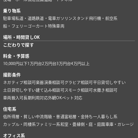
乗り物系
駐車場
私道・道路
鉄道・電車
ガソリンスタンド
飛行機・航空系
船・フェリー
ゴーカート
特殊車両
場所・時間貸しOK
こだわりで探す
料金・予算感
10,000円以下
1万円台
2万円台
3万円台
4万円以上
撮影条件
ネガティブ相談可
楽器演奏相談可
グラビア相談可
平日貸切しやすい
土日貸切しやすい
建て込み相談可
スモーク相談可
水撒き相談可
車両搬入可
長期利用対応
外観OK
ペット対応
住宅系
低所得層・貧しい
中流階級・普通
富裕層・金持ち
一人暮らし系
カップル・同棲系
ファミリー系
和室・畳
縁側・庭・庭園
車庫・ガレージ
オフィス系