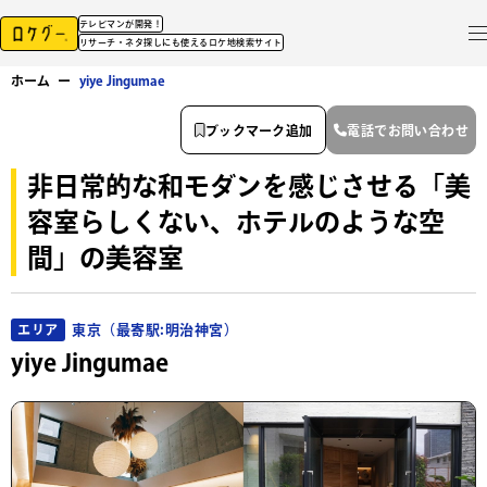
テレビマンが開発！
リサーチ・ネタ探しにも使えるロケ地検索サイト
ホーム
ー
yiye Jingumae
ブックマーク追加
電話でお問い合わせ
非日常的な和モダンを感じさせる「美
容室らしくない、ホテルのような空
間」の美容室
東京（最寄駅:明治神宮）
エリア
yiye Jingumae