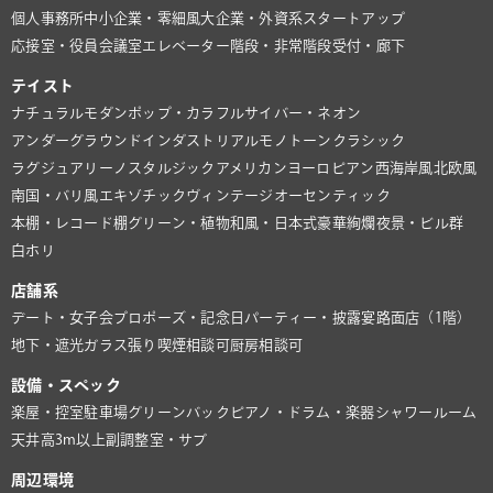
個人事務所
中小企業・零細風
大企業・外資系
スタートアップ
応接室・役員会議室
エレベーター
階段・非常階段
受付・廊下
テイスト
ナチュラル
モダン
ポップ・カラフル
サイバー・ネオン
アンダーグラウンド
インダストリアル
モノトーン
クラシック
ラグジュアリー
ノスタルジック
アメリカン
ヨーロピアン
西海岸風
北欧風
南国・バリ風
エキゾチック
ヴィンテージ
オーセンティック
本棚・レコード棚
グリーン・植物
和風・日本式
豪華絢爛
夜景・ビル群
白ホリ
店舗系
デート・女子会
プロポーズ・記念日
パーティー・披露宴
路面店（1階）
地下・遮光
ガラス張り
喫煙相談可
厨房相談可
設備・スペック
楽屋・控室
駐車場
グリーンバック
ピアノ・ドラム・楽器
シャワールーム
天井高3m以上
副調整室・サブ
周辺環境