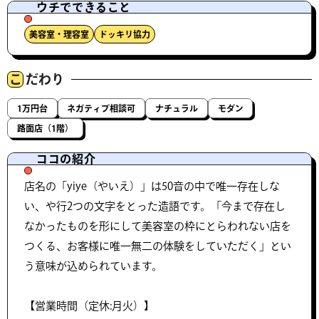
ウチでできること
美容室・理容室
ドッキリ協力
こ
だわり
1万円台
ネガティブ相談可
ナチュラル
モダン
路面店（1階）
ココの紹介
店名の「yiye（やいえ）」は50音の中で唯一存在しな
い、や行2つの文字をとった造語です。「今まで存在し
なかったものを形にして美容室の枠にとらわれない店を
つくる、お客様に唯一無二の体験をしていただく」とい
う意味が込められています。
【営業時間（定休:月火）】