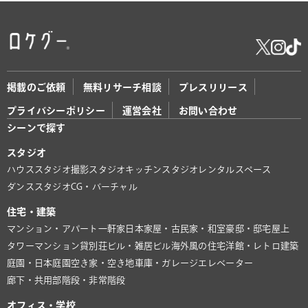
掲載のご依頼
無料リサーチ相談
プレスリリース
プライバシーポリシー
運営会社
お問い合わせ
シーンで探す
スタジオ
ハウススタジオ
撮影スタジオ
キッチンスタジオ
レンタルスペース
ダンススタジオ
CG・バーチャル
住宅・建築
マンション・アパート
一軒家
日本家屋・古民家・和室
豪邸・邸宅
屋上
タワーマンション
貸別荘
ビル・雑居ビル
海外風の住宅
洋館・レトロ建築
庭園・日本庭園
空き家・空き地
車庫・ガレージ
エレベーター
廊下・共用部
階段・非常階段
オフィス・学校