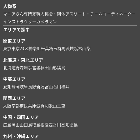
人物系
マニアさん
専門家
職人
協会・団体
アスリート・チーム
コーディネーター
インストラクター
カメラマン
エリアで探す
関東エリア
東京
東京23区
神奈川
千葉
埼玉
群馬
茨城
栃木
山梨
北海道・東北エリア
北海道
青森
岩手
宮城
秋田
山形
福島
中部エリア
愛知
静岡
岐阜
長野
新潟
富山
石川
福井
関西エリア
大阪
京都
奈良
兵庫
滋賀
和歌山
三重
中国・四国エリア
広島
岡山
山口
鳥取
島根
愛媛
香川
高知
徳島
九州・沖縄エリア