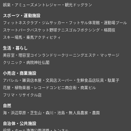
娯楽・アミューズメント
レジャー・観光
ドッグラン
スポーツ・運動施設
フィットネスクラブ・ジム
サッカー・フットサル
体育館・運動場
プール
スケートパーク
バスケット
野球
テニス
ゴルフ
ボクシング・格闘技
スキー場
馬・乗馬
アクティビティ
生活・暮らし
美容室・理容室
コインランドリー
クリーニング
エステ・マッサージ
クリニック・病院
神社仏閣
小売店・商業施設
アパレル・雑貨店
本屋・文具店
スーパー・生鮮食品店
玩具・駄菓子
花屋・植物
楽器・レコード
コンビニ
商店街・商業ビル
フリマ・リサイクル店
自然
海・浜辺
草原・芝生
山・森
川・池
島・無人島
農家・農園
自治体・公共施設
役場・ホール
漁港
公園
道路・トンネル