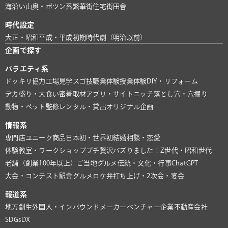
海沿い
山奥・ポツン系
繁華街
住宅街
田舎
時代設定
大正・昭和
平成・平成初期
時代劇（明治以前）
企画で探す
バラエティ系
ドッキリ協力
工場見学
スゴ技
職業体験
授業体験
DIY・リフォーム
デカ盛り・大食い
密着取材
アプリ・サイト
ニッチ
落とし穴・穴掘り
動物・ペット
監修
レンタル・貸出
オリジナル企画
情報系
専門店
ユニーク商品
日本初・世界初
結婚相談・恋愛
体験教室・ワークショップ
プチ贅沢
バズりました！
Z世代・昭和世代
老舗（創業100年以上）
ご当地グルメ
伝統・文化・行事
ChatGPT
大会・コンテスト
駅舎グルメ
ロケ弁
打ち上げ・2次会・宴会
報道系
地方創生
外国人・インバウンド
メーカー
ベンチャー企業
不動産会社
SDGs
DX