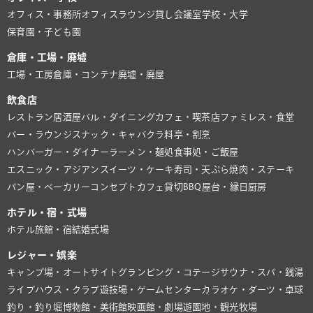
オフィス・事務所
オフィスラウンジ
貸し会議室
学校・大学
保育園・子ども園
倉庫・工場・廃墟
工場・工房
倉庫・コンテナ
廃墟・廃屋
飲食店
レストラン
居酒屋
バル・ダイニング
カフェ・喫茶店
ファミレス・食堂
バー・ラウンジ
スナック・キャバクラ
料亭・割烹
ハンバーガー・ダイナー
ラーメン・麺処
食事処・ご飯屋
エスニック・アジアン
スイーツ・ケーキ
寿司・天ぷら
焼肉・ステーキ
パン屋・ベーカリー
コンセプトカフェ
貸切BBQ
屋台・縁日
厨房
ホテル・宿・式場
ホテル
旅館・宿
結婚式場
レジャー・娯楽
キャンプ場・オートサイト
グランピング・コテージ
サウナ・スパ・銭湯
ライブハウス・クラブ
遊技場・ゲームセンター
カラオケ・ダーツ・卓球
釣り・釣り堀
博物館・美術館
映画館・劇場
遊園地・観光牧場