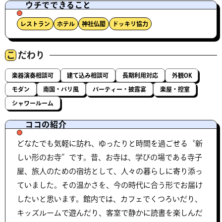
ウチでできること
レストラン
ホテル
神社仏閣
ドッキリ協力
こ
だわり
楽器演奏相談可
建て込み相談可
長期利用対応
外観OK
モダン
南国・バリ風
パーティー・披露宴
楽屋・控室
シャワールーム
ココの紹介
どなたでも気軽に訪れ、ゆったりと時間を過ごせる〝新
しい形のお寺″です。昔、お寺は、学びの場である寺子
屋、旅人のための宿坊として、人々の暮らしに寄り添っ
ていました。その温かさを、今の時代に合う形でお届け
したいと思います。館内では、カフェでくつろいだり、
キッズルームで遊んだり、客室で静かに読書を楽しんだ