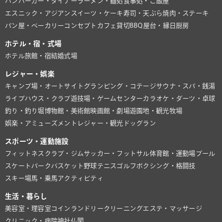
ハンバーガー・ダイナー
ラーメン・麺処
食事処・ご飯屋
エスニック・アジアン
スイーツ・ケーキ
寿司・天ぷら
焼肉・ステーキ
パン屋・ベーカリー
コンセプトカフェ
貸切BBQ
屋台・縁日
厨房
ホテル・宿・式場
ホテル
旅館・宿
結婚式場
レジャー・娯楽
キャンプ場・オートサイト
グランピング・コテージ
サウナ・スパ・銭湯
ライブハウス・クラブ
遊技場・ゲームセンター
カラオケ・ダーツ・卓球
釣り・釣り堀
博物館・美術館
映画館・劇場
遊園地・観光牧場
娯楽・アミューズメント
レジャー・観光
ドッグラン
スポーツ・運動施設
フィットネスクラブ・ジム
サッカー・フットサル
体育館・運動場
プール
スケートパーク
バスケット
野球
テニス
ゴルフ
ボクシング・格闘技
スキー場
馬・乗馬
アクティビティ
生活・暮らし
美容室・理容室
コインランドリー
クリーニング
エステ・マッサージ
クリニック・病院
神社仏閣