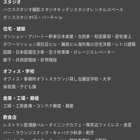
スタジオ
ハウススタジオ
撮影スタジオ
キッチンスタジオ
レンタルスペース
ダンススタジオ
CG・バーチャル
住宅・建築
マンション・アパート
一軒家
日本家屋・古民家・和室
豪邸・邸宅
屋上
タワーマンション
貸別荘
ビル・雑居ビル
海外風の住宅
洋館・レトロ建築
庭園・日本庭園
空き家・空き地
車庫・ガレージ
エレベーター
廊下・共用部
階段・非常階段
オフィス・学校
オフィス・事務所
オフィスラウンジ
貸し会議室
学校・大学
保育園・子ども園
倉庫・工場・廃墟
工場・工房
倉庫・コンテナ
廃墟・廃屋
飲食店
レストラン
居酒屋
バル・ダイニング
カフェ・喫茶店
ファミレス・食堂
バー・ラウンジ
スナック・キャバクラ
料亭・割烹