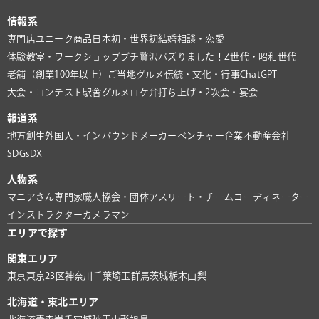
情報系
専門店
ユニーク商品
日本初・世界初
結婚相談・恋愛
体験教室・ワークショップ
プチ贅沢
バズりました！
Z世代・昭和世代
老舗（創業100年以上）
ご当地グルメ
伝統・文化・行事
ChatGPT
大会・コンテスト
駅舎グルメ
ロケ弁
打ち上げ・2次会・宴会
報道系
地方創生
外国人・インバウンド
メーカー
ベンチャー企業
不動産会社
SDGs
DX
人物系
マニアさん
専門家
職人
協会・団体
アスリート・チーム
コーディネーター
インストラクター
カメラマン
エリアで探す
関東エリア
東京
東京23区
神奈川
千葉
埼玉
群馬
茨城
栃木
山梨
北海道・東北エリア