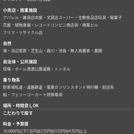
小売店・商業施設
アパレル・雑貨店
本屋・文具店
スーパー・生鮮食品店
玩具・駄菓子
花屋・植物
楽器・レコード
コンビニ
商店街・商業ビル
フリマ・リサイクル店
自然
海・浜辺
草原・芝生
山・森
川・池
島・無人島
農家・農園
自治体・公共施設
役場・ホール
漁港
公園
道路・トンネル
乗り物系
駐車場
私道・道路
鉄道・電車
ガソリンスタンド
飛行機・航空系
船・フェリー
ゴーカート
特殊車両
場所・時間貸しOK
こだわりで探す
料金・予算感
10,000円以下
1万円台
2万円台
3万円台
4万円以上