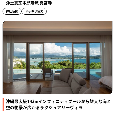
​浄土真宗本願寺派 真常寺
神社仏閣
ドッキリ協力
沖縄最大級142mインフィニティプールから雄大な海と
空の絶景が広がるラグジュアリーヴィラ