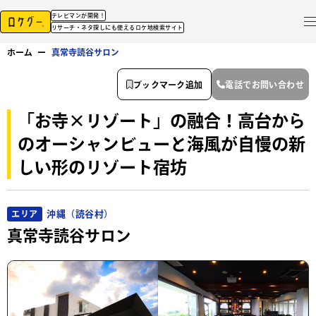
テレビマンが開発！
リサーチ・ネタ探しにも使えるロケ地検索サイト
ホーム
ー
真常寺読谷サロン
ブックマーク追加
電話でお問い合わせ
「お寺×リゾート」の融合！高台から
のオーシャンビューと海風が自慢の新
しい形のリゾート宿坊
沖縄（読谷村）
エリア
真常寺読谷サロン