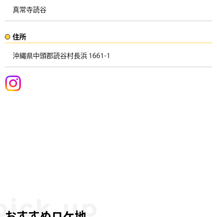
真常寺読谷
住所​​
沖縄県中頭郡読谷村長浜 1661-1 ​
おすすめロケ地