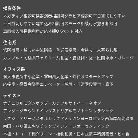
撮影条件
ネガティブ相談可
楽器演奏相談可
グラビア相談可
平日貸切しやすい
土日貸切しやすい
建て込み相談可
スモーク相談可
水撒き相談可
車両搬入可
長期利用対応
外観OK
ペット対応
住宅系
低所得層・貧しい
中流階級・普通
富裕層・金持ち
一人暮らし系
カップル・同棲系
ファミリー系
和室・畳
縁側・庭・庭園
車庫・ガレージ
オフィス系
個人事務所
中小企業・零細風
大企業・外資系
スタートアップ
応接室・役員会議室
エレベーター
階段・非常階段
受付・廊下
テイスト
ナチュラル
モダン
ポップ・カラフル
サイバー・ネオン
アンダーグラウンド
インダストリアル
モノトーン
クラシック
ラグジュアリー
ノスタルジック
アメリカン
ヨーロピアン
西海岸風
北欧風
南国・バリ風
エキゾチック
ヴィンテージ
オーセンティック
本棚・レコード棚
グリーン・植物
和風・日本式
豪華絢爛
夜景・ビル群