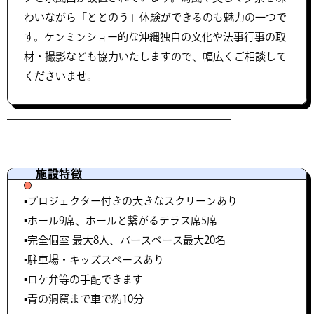
わいながら「ととのう」体験ができるのも魅力の一つで
す。ケンミンショー的な沖縄独自の文化や法事行事の取
材・撮影なども協力いたしますので、幅広くご相談して
くださいませ。
施設特徴
▪️プロジェクター付きの大きなスクリーンあり
▪️ホール9席、ホールと繋がるテラス席5席
▪️完全個室 最大8人、バースペース最大20名
▪️駐車場・キッズスペースあり
▪️ロケ弁等の手配できます
▪️青の洞窟まで車で約10分