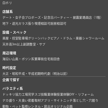
白ホリ
店舗系
デート・女子会
プロポーズ・記念日
パーティー・披露宴
路面店（1階）
地下・遮光
ガラス張り
喫煙相談可
厨房相談可
設備・スペック
楽屋・控室
駐車場
グリーンバック
ピアノ・ドラム・楽器
シャワールーム
天井高3m以上
副調整室・サブ
周辺環境
海沿い
山奥・ポツン系
繁華街
住宅街
田舎
時代設定
大正・昭和
平成・平成初期
時代劇（明治以前）
企画で探す
バラエティ系
ドッキリ協力
工場見学
スゴ技
職業体験
授業体験
DIY・リフォーム
デカ盛り・大食い
密着取材
アプリ・サイト
ニッチ
落とし穴・穴掘り
動物・ペット
監修
レンタル・貸出
オリジナル企画