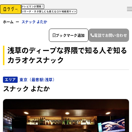
テレビマンが開発！
リサーチ・ネタ探しにも使えるロケ地検索サイト
ホーム
ー
スナック よたか
ブックマーク追加
電話でお問い合わせ
浅草のディープな界隈で知る人ぞ知る
カラオケスナック
東京（最寄駅:浅草）
エリア
スナック よたか