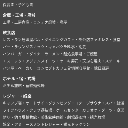
保育園・子ども園
倉庫・工場・廃墟
工場・工房
倉庫・コンテナ
廃墟・廃屋
飲食店
レストラン
居酒屋
バル・ダイニング
カフェ・喫茶店
ファミレス・食堂
バー・ラウンジ
スナック・キャバクラ
料亭・割烹
ハンバーガー・ダイナー
ラーメン・麺処
食事処・ご飯屋
エスニック・アジアン
スイーツ・ケーキ
寿司・天ぷら
焼肉・ステーキ
パン屋・ベーカリー
コンセプトカフェ
貸切BBQ
屋台・縁日
厨房
ホテル・宿・式場
ホテル
旅館・宿
結婚式場
レジャー・娯楽
キャンプ場・オートサイト
グランピング・コテージ
サウナ・スパ・銭湯
ライブハウス・クラブ
遊技場・ゲームセンター
カラオケ・ダーツ・卓球
釣り・釣り堀
博物館・美術館
映画館・劇場
遊園地・観光牧場
娯楽・アミューズメント
レジャー・観光
ドッグラン