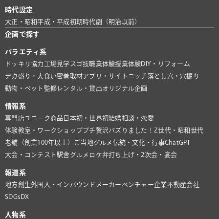
時代設定
大正・昭和
平成・平成初期
時代劇（明治以前）
企画で探す
バラエティ系
ドッキリ協力
工場見学
スゴ技
職業体験
授業体験
DIY・リフォーム
デカ盛り・大食い
密着取材
アプリ・サイト
ニッチ
落とし穴・穴掘り
動物・ペット
監修
レンタル・貸出
オリジナル企画
情報系
専門店
ユニーク商品
日本初・世界初
結婚相談・恋愛
体験教室・ワークショップ
プチ贅沢
バズりました！
Z世代・昭和世代
老舗（創業100年以上）
ご当地グルメ
伝統・文化・行事
ChatGPT
大会・コンテスト
駅舎グルメ
ロケ弁
打ち上げ・2次会・宴会
報道系
地方創生
外国人・インバウンド
メーカー
ベンチャー企業
不動産会社
SDGs
DX
人物系