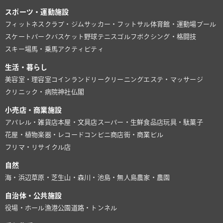
スポーツ・運動施設
フィットネスクラブ・ジム
サッカー・フットサル
体育館・運動場
プール
スケートパーク
バスケット
野球
テニス
ゴルフ
ボクシング・格闘技
スキー場
馬・乗馬
アクティビティ
生活・暮らし
美容室・理容室
コインランドリー
クリーニング
エステ・マッサージ
クリニック・病院
神社仏閣
小売店・商業施設
アパレル・雑貨店
本屋・文具店
スーパー・生鮮食品店
玩具・駄菓子
花屋・植物
楽器・レコード
コンビニ
商店街・商業ビル
フリマ・リサイクル店
自然
海・浜辺
草原・芝生
山・森
川・池
島・無人島
農家・農園
自治体・公共施設
役場・ホール
漁港
公園
道路・トンネル