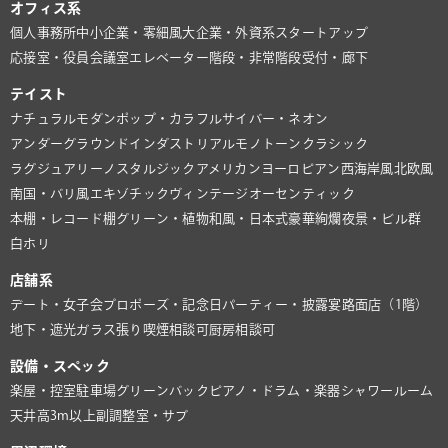
オフィス系
個人事務所
中小企業・零細風
大企業・外資系
スタートアップ
応接室・役員会議室
エレベーター
階段・非常階段
受付・廊下
テイスト
ナチュラル
モダン
ポップ・カラフル
サイバー・ネオン
アンダーグラウンド
インダストリアル
モノトーン
クラシック
ラグジュアリー
ノスタルジック
アメリカン
ヨーロピアン
西海岸風
北欧風
南国・バリ風
エキゾチック
ヴィンテージ
オーセンティック
本棚・レコード棚
グリーン・植物
和風・日本式
豪華絢爛
夜景・ビル群
白ホリ
店舗系
デート・女子会
プロポーズ・記念日
パーティー・披露宴
路面店（1階）
地下・遮光
ガラス張り
喫煙相談可
厨房相談可
設備・スペック
楽屋・控室
駐車場
グリーンバック
ピアノ・ドラム・楽器
シャワールーム
天井高3m以上
副調整室・サブ