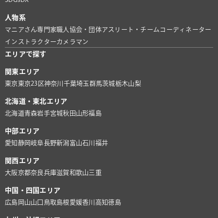
人物系
マニアさん
専門家
職人
協会・団体
アスリート・チーム
コーディネーター
インストラクター
カメラマン
エリアで探す
関東エリア
東京
東京23区
神奈川
千葉
埼玉
群馬
茨城
栃木
山梨
北海道・東北エリア
北海道
青森
岩手
宮城
秋田
山形
福島
中部エリア
愛知
静岡
岐阜
長野
新潟
富山
石川
福井
関西エリア
大阪
京都
奈良
兵庫
滋賀
和歌山
三重
中国・四国エリア
広島
岡山
山口
鳥取
島根
愛媛
香川
高知
徳島