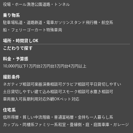
役場・ホール
漁港
公園
道路・トンネル
乗り物系
駐車場
私道・道路
鉄道・電車
ガソリンスタンド
飛行機・航空系
船・フェリー
ゴーカート
特殊車両
場所・時間貸しOK
こだわりで探す
料金・予算感
10,000円以下
1万円台
2万円台
3万円台
4万円以上
撮影条件
ネガティブ相談可
楽器演奏相談可
グラビア相談可
平日貸切しやすい
土日貸切しやすい
建て込み相談可
スモーク相談可
水撒き相談可
車両搬入可
長期利用対応
外観OK
ペット対応
住宅系
低所得層・貧しい
中流階級・普通
富裕層・金持ち
一人暮らし系
カップル・同棲系
ファミリー系
和室・畳
縁側・庭・庭園
車庫・ガレージ