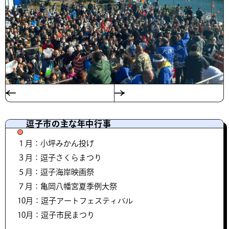
逗子市の主な年中行事
１月：小坪みかん投げ
３月：逗子さくらまつり
５月：逗子海岸映画祭
７月：亀岡八幡宮夏季例大祭
10月：逗子アートフェスティバル
10月：逗子市民まつり