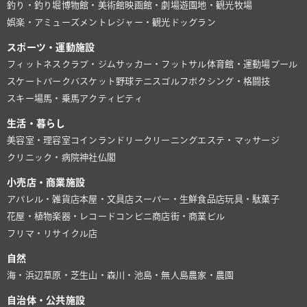
釣り・釣り堀
博物館・美術館
映画館・劇場
遊園地・観光牧場
娯楽・アミューズメント
レジャー・観光
ドッグラン
スポーツ・運動施設
フィットネスクラブ・ジム
サッカー・フットサル
体育館・運動場
プール
スケートパーク
バスケット
野球
テニス
ゴルフ
ボクシング・格闘技
スキー場
馬・乗馬
アクティビティ
生活・暮らし
美容室・理容室
コインランドリー
クリーニング
エステ・マッサージ
クリニック・病院
神社仏閣
小売店・商業施設
アパレル・雑貨店
本屋・文具店
スーパー・生鮮食品店
玩具・駄菓子
花屋・植物
楽器・レコード
コンビニ
商店街・商業ビル
フリマ・リサイクル店
自然
海・浜辺
草原・芝生
山・森
川・池
島・無人島
農家・農園
自治体・公共施設