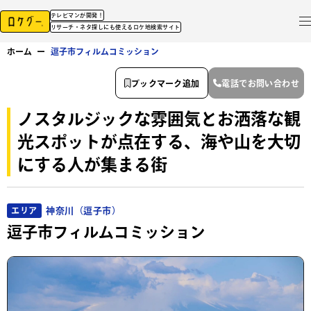
テレビマンが開発！
リサーチ・ネタ探しにも使えるロケ地検索サイト
ホーム
ー
逗子市フィルムコミッション
ブックマーク追加
電話でお問い合わせ
ノスタルジックな雰囲気とお洒落な観
光スポットが点在する、海や山を大切
にする人が集まる街
神奈川（逗子市）
エリア
逗子市フィルムコミッション