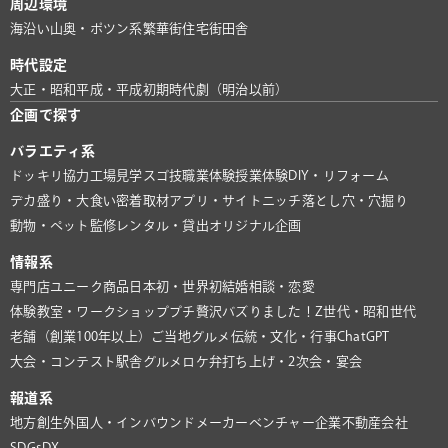
周辺環境
海沿い
山奥・ポツン系
繁華街
住宅街
田舎
時代設定
大正・昭和
平成・平成初期
時代劇（明治以前）
企画で探す
バラエティ系
ドッキリ協力
工場見学
スゴ技
職業体験
授業体験
DIY・リフォーム
デカ盛り・大食い
密着取材
アプリ・サイト
ニッチ
落とし穴・穴掘り
動物・ペット
監修
レンタル・貸出
オリジナル企画
情報系
専門店
ユニーク商品
日本初・世界初
結婚相談・恋愛
体験教室・ワークショップ
プチ贅沢
バズりました！
Z世代・昭和世代
老舗（創業100年以上）
ご当地グルメ
伝統・文化・行事
ChatGPT
大会・コンテスト
駅舎グルメ
ロケ弁
打ち上げ・2次会・宴会
報道系
地方創生
外国人・インバウンド
メーカー
ベンチャー企業
不動産会社
SDGs
DX