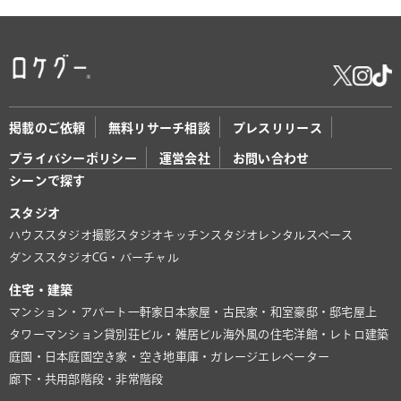
掲載のご依頼
無料リサーチ相談
プレスリリース
プライバシーポリシー
運営会社
お問い合わせ
シーンで探す
スタジオ
ハウススタジオ
撮影スタジオ
キッチンスタジオ
レンタルスペース
ダンススタジオ
CG・バーチャル
住宅・建築
マンション・アパート
一軒家
日本家屋・古民家・和室
豪邸・邸宅
屋上
タワーマンション
貸別荘
ビル・雑居ビル
海外風の住宅
洋館・レトロ建築
庭園・日本庭園
空き家・空き地
車庫・ガレージ
エレベーター
廊下・共用部
階段・非常階段