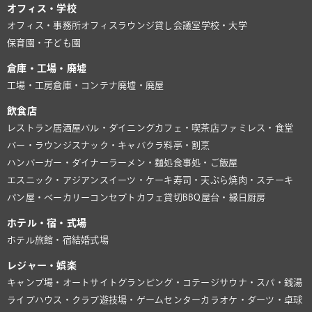
オフィス・学校
オフィス・事務所
オフィスラウンジ
貸し会議室
学校・大学
保育園・子ども園
倉庫・工場・廃墟
工場・工房
倉庫・コンテナ
廃墟・廃屋
飲食店
レストラン
居酒屋
バル・ダイニング
カフェ・喫茶店
ファミレス・食堂
バー・ラウンジ
スナック・キャバクラ
料亭・割烹
ハンバーガー・ダイナー
ラーメン・麺処
食事処・ご飯屋
エスニック・アジアン
スイーツ・ケーキ
寿司・天ぷら
焼肉・ステーキ
パン屋・ベーカリー
コンセプトカフェ
貸切BBQ
屋台・縁日
厨房
ホテル・宿・式場
ホテル
旅館・宿
結婚式場
レジャー・娯楽
キャンプ場・オートサイト
グランピング・コテージ
サウナ・スパ・銭湯
ライブハウス・クラブ
遊技場・ゲームセンター
カラオケ・ダーツ・卓球