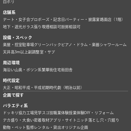
白ホリ
店舗系
デート・女子会
プロポーズ・記念日
パーティー・披露宴
路面店（1階）
地下・遮光
ガラス張り
喫煙相談可
厨房相談可
設備・スペック
楽屋・控室
駐車場
グリーンバック
ピアノ・ドラム・楽器
シャワールーム
天井高3m以上
副調整室・サブ
周辺環境
海沿い
山奥・ポツン系
繁華街
住宅街
田舎
時代設定
大正・昭和
平成・平成初期
時代劇（明治以前）
企画で探す
バラエティ系
ドッキリ協力
工場見学
スゴ技
職業体験
授業体験
DIY・リフォーム
デカ盛り・大食い
密着取材
アプリ・サイト
ニッチ
落とし穴・穴掘り
動物・ペット
監修
レンタル・貸出
オリジナル企画