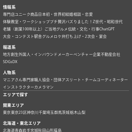
情報系
専門店
ユニーク商品
日本初・世界初
結婚相談・恋愛
体験教室・ワークショップ
プチ贅沢
バズりました！
Z世代・昭和世代
老舗（創業100年以上）
ご当地グルメ
伝統・文化・行事
ChatGPT
大会・コンテスト
駅舎グルメ
ロケ弁
打ち上げ・2次会・宴会
報道系
地方創生
外国人・インバウンド
メーカー
ベンチャー企業
不動産会社
SDGs
DX
人物系
マニアさん
専門家
職人
協会・団体
アスリート・チーム
コーディネーター
インストラクター
カメラマン
エリアで探す
関東エリア
東京
東京23区
神奈川
千葉
埼玉
群馬
茨城
栃木
山梨
北海道・東北エリア
北海道
青森
岩手
宮城
秋田
山形
福島