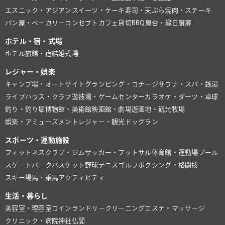
エスニック・アジアン
スイーツ・ケーキ
寿司・天ぷら
焼肉・ステーキ
パン屋・ベーカリー
コンセプトカフェ
貸切BBQ
屋台・縁日
厨房
ホテル・宿・式場
ホテル
旅館・宿
結婚式場
レジャー・娯楽
キャンプ場・オートサイト
グランピング・コテージ
サウナ・スパ・銭湯
ライブハウス・クラブ
遊技場・ゲームセンター
カラオケ・ダーツ・卓球
釣り・釣り堀
博物館・美術館
映画館・劇場
遊園地・観光牧場
娯楽・アミューズメント
レジャー・観光
ドッグラン
スポーツ・運動施設
フィットネスクラブ・ジム
サッカー・フットサル
体育館・運動場
プール
スケートパーク
バスケット
野球
テニス
ゴルフ
ボクシング・格闘技
スキー場
馬・乗馬
アクティビティ
生活・暮らし
美容室・理容室
コインランドリー
クリーニング
エステ・マッサージ
クリニック・病院
神社仏閣