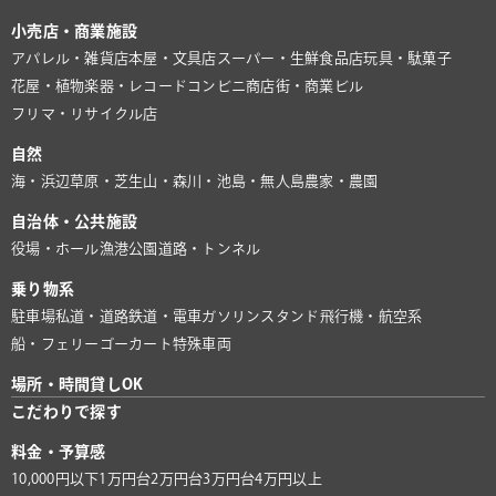
小売店・商業施設
アパレル・雑貨店
本屋・文具店
スーパー・生鮮食品店
玩具・駄菓子
花屋・植物
楽器・レコード
コンビニ
商店街・商業ビル
フリマ・リサイクル店
自然
海・浜辺
草原・芝生
山・森
川・池
島・無人島
農家・農園
自治体・公共施設
役場・ホール
漁港
公園
道路・トンネル
乗り物系
駐車場
私道・道路
鉄道・電車
ガソリンスタンド
飛行機・航空系
船・フェリー
ゴーカート
特殊車両
場所・時間貸しOK
こだわりで探す
料金・予算感
10,000円以下
1万円台
2万円台
3万円台
4万円以上