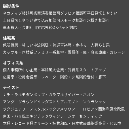
撮影条件
ネガティブ相談可
楽器演奏相談可
グラビア相談可
平日貸切しやすい
土日貸切しやすい
建て込み相談可
スモーク相談可
水撒き相談可
車両搬入可
長期利用対応
外観OK
ペット対応
住宅系
低所得層・貧しい
中流階級・普通
富裕層・金持ち
一人暮らし系
カップル・同棲系
ファミリー系
和室・畳
縁側・庭・庭園
車庫・ガレージ
オフィス系
個人事務所
中小企業・零細風
大企業・外資系
スタートアップ
応接室・役員会議室
エレベーター
階段・非常階段
受付・廊下
テイスト
ナチュラル
モダン
ポップ・カラフル
サイバー・ネオン
アンダーグラウンド
インダストリアル
モノトーン
クラシック
ラグジュアリー
ノスタルジック
アメリカン
ヨーロピアン
西海岸風
北欧風
南国・バリ風
エキゾチック
ヴィンテージ
オーセンティック
本棚・レコード棚
グリーン・植物
和風・日本式
豪華絢爛
夜景・ビル群