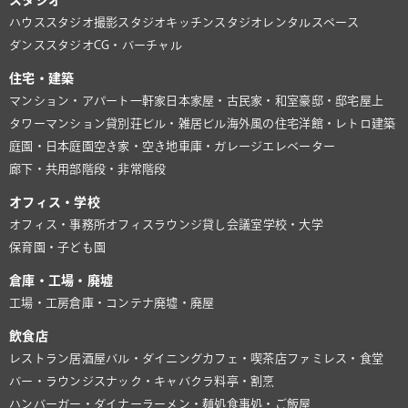
スタジオ
ハウススタジオ
撮影スタジオ
キッチンスタジオ
レンタルスペース
ダンススタジオ
CG・バーチャル
住宅・建築
マンション・アパート
一軒家
日本家屋・古民家・和室
豪邸・邸宅
屋上
タワーマンション
貸別荘
ビル・雑居ビル
海外風の住宅
洋館・レトロ建築
庭園・日本庭園
空き家・空き地
車庫・ガレージ
エレベーター
廊下・共用部
階段・非常階段
オフィス・学校
オフィス・事務所
オフィスラウンジ
貸し会議室
学校・大学
保育園・子ども園
倉庫・工場・廃墟
工場・工房
倉庫・コンテナ
廃墟・廃屋
飲食店
レストラン
居酒屋
バル・ダイニング
カフェ・喫茶店
ファミレス・食堂
バー・ラウンジ
スナック・キャバクラ
料亭・割烹
ハンバーガー・ダイナー
ラーメン・麺処
食事処・ご飯屋