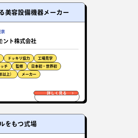
る美容設備機器メーカー
東京
モント株式会社
ドッキリ協力
工場見学
ニッチ
監修
日本初・世界初
0年以上）
メーカー
詳しく見る
ルをもつ式場