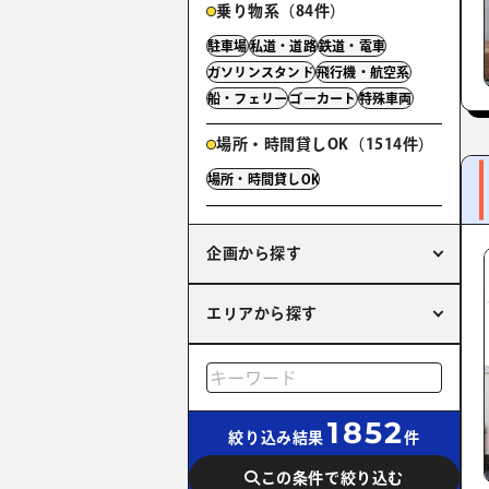
乗り物系（84件）
駐車場
私道・道路
鉄道・電車
ガソリンスタンド
飛行機・航空系
船・フェリー
ゴーカート
特殊車両
場所・時間貸しOK（1514件）
場所・時間貸しOK
企画から探す
エリアから探す
1852
絞り込み結果
件
この条件で絞り込む