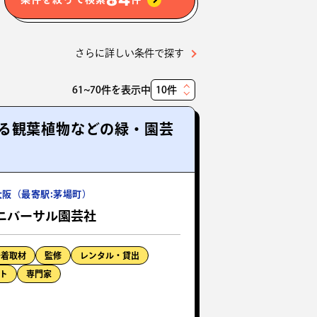
さらに詳しい条件で探す
61~70件を表示中
表
示
る観葉植物などの緑・園芸
件
数
大阪（最寄駅:茅場町）
ニバーサル園芸社
密着取材
監修
レンタル・貸出
ト
専門家