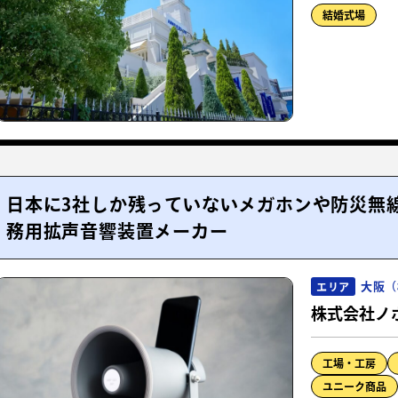
結婚式場
日本に3社しか残っていないメガホンや防災無
務用拡声音響装置メーカー
大阪（
エリア
株式会社ノ
工場・工房
ユニーク商品