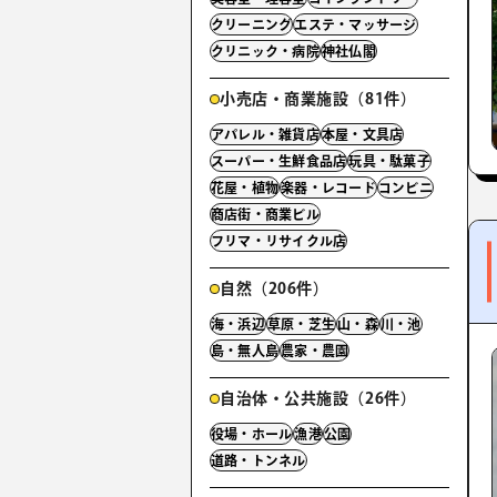
クリーニング
エステ・マッサージ
クリニック・病院
神社仏閣
小売店・商業施設（81件）
アパレル・雑貨店
本屋・文具店
スーパー・生鮮食品店
玩具・駄菓子
花屋・植物
楽器・レコード
コンビニ
商店街・商業ビル
フリマ・リサイクル店
自然（206件）
海・浜辺
草原・芝生
山・森
川・池
島・無人島
農家・農園
自治体・公共施設（26件）
役場・ホール
漁港
公園
道路・トンネル