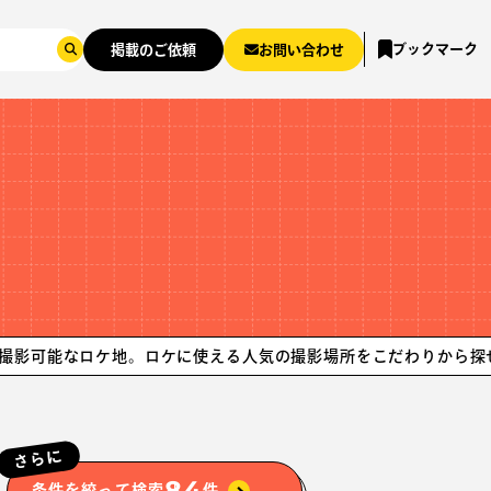
ブックマーク
掲載のご依頼
お問い合わせ
ロケ地。ロケに使える人気の撮影場所をこだわりから探せます。
関
さらに
84
条件を絞って検索
件