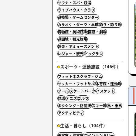
サウナ・スパ・銭湯
ライブハウス・クラブ
遊技場・ゲームセンター
カラオケ・ダーツ・卓球
釣り・釣り堀
博物館・美術館
映画館・劇場
遊園地・観光牧場
娯楽・アミューズメント
レジャー・観光
ドッグラン
スポーツ・運動施設（146件）
フィットネスクラブ・ジム
サッカー・フットサル
体育館・運動場
プール
スケートパーク
バスケット
野球
テニス
ゴルフ
ボクシング・格闘技
スキー場
馬・乗馬
アクティビティ
生活・暮らし（104件）
美容室・理容室
コインランドリー