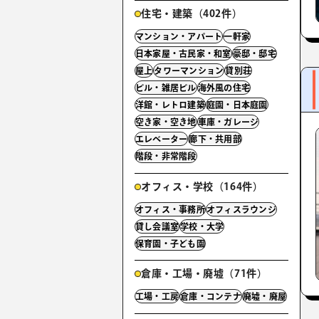
住宅・建築（402件）
マンション・アパート
一軒家
日本家屋・古民家・和室
豪邸・邸宅
屋上
タワーマンション
貸別荘
ビル・雑居ビル
海外風の住宅
洋館・レトロ建築
庭園・日本庭園
空き家・空き地
車庫・ガレージ
エレベーター
廊下・共用部
階段・非常階段
オフィス・学校（164件）
オフィス・事務所
オフィスラウンジ
貸し会議室
学校・大学
保育園・子ども園
倉庫・工場・廃墟（71件）
工場・工房
倉庫・コンテナ
廃墟・廃屋