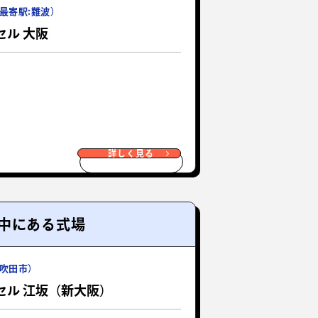
最寄駅:難波）
セル 大阪
詳しく見る
中にある式場
吹田市）
セル 江坂（新大阪）