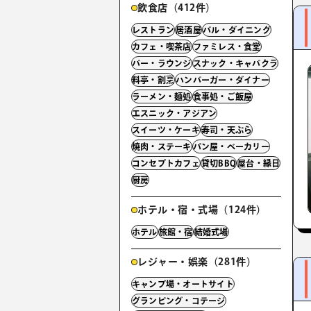
飲食店（412件）
レストラン
居酒屋
バル・ダイニング
カフェ・喫茶店
ファミレス・食堂
バー・ラウンジ
スナック・キャバクラ
料亭・割烹
ハンバーガー・ダイナー
ラーメン・麺処
食事処・ご飯屋
エスニック・アジアン
スイーツ・ケーキ
寿司・天ぷら
焼肉・ステーキ
パン屋・ベーカリー
コンセプトカフェ
貸切BBQ
屋台・縁日
厨房
ホテル・宿・式場（124件）
ホテル
旅館・宿
結婚式場
レジャー・娯楽（281件）
キャンプ場・オートサイト
グランピング・コテージ