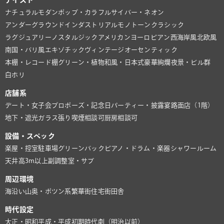
テイスト
ナチュラル
モダン
ポップ・カラフル
サイバー・ネオン
アンダーグラウンド
インダストリアル
モノトーン
クラシック
ラグジュアリー
ノスタルジック
アメリカン
ヨーロピアン
西海岸風
北欧風
南国・バリ風
エキゾチック
ヴィンテージ
オーセンティック
本棚・レコード棚
グリーン・植物
和風・日本式
豪華絢爛
夜景・ビル群
白ホリ
店舗系
デート・女子会
プロポーズ・記念日
パーティー・披露宴
路面店（1階）
地下・遮光
ガラス張り
喫煙相談可
厨房相談可
設備・スペック
楽屋・控室
駐車場
グリーンバック
ピアノ・ドラム・楽器
シャワールーム
天井高3m以上
副調整室・サブ
周辺環境
海沿い
山奥・ポツン系
繁華街
住宅街
田舎
時代設定
大正・昭和
平成・平成初期
時代劇（明治以前）