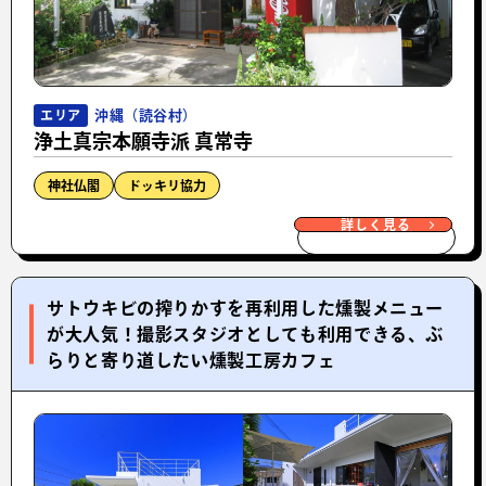
沖縄（読谷村）
エリア
​浄土真宗本願寺派 真常寺
神社仏閣
ドッキリ協力
詳しく見る
サトウキビの搾りかすを再利用した燻製メニュー
が大人気！撮影スタジオとしても利用できる、ぶ
らりと寄り道したい燻製工房カフェ