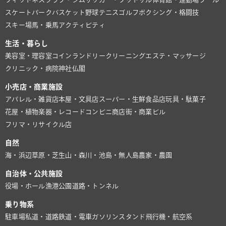
スケートパーク
バスケット
野球
テニス
ゴルフ
ボクシング・格闘技
スキー場
馬・乗馬
アクティビティ
生活・暮らし
美容室・理容室
コインランドリー
クリーニング
エステ・マッサージ
クリニック・病院
神社仏閣
小売店・商業施設
アパレル・雑貨店
本屋・文具店
スーパー・生鮮食品店
玩具・駄菓子
花屋・植物
楽器・レコード
コンビニ
商店街・商業ビル
フリマ・リサイクル店
自然
海・浜辺
草原・芝生
山・森
川・池
島・無人島
農家・農園
自治体・公共施設
役場・ホール
漁港
公園
道路・トンネル
乗り物系
駐車場
私道・道路
鉄道・電車
ガソリンスタンド
飛行機・航空系