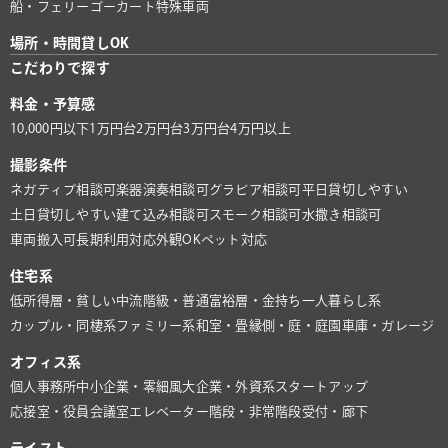
船・フェリー
ゴーカート
特殊車両
場所・時間貸しOK
こだわりで探す
料金・予算感
10,000円以下
1万円台
2万円台
3万円台
4万円以上
撮影条件
ネガティブ相談可
楽器演奏相談可
グラビア相談可
平日貸切しやすい
土日貸切しやすい
建て込み相談可
スモーク相談可
水撒き相談可
車両搬入可
長期利用対応
外観OK
ペット対応
住宅系
低所得層・貧しい
中流階級・普通
富裕層・金持ち
一人暮らし系
カップル・同棲系
ファミリー系
和室・畳
縁側・庭・庭園
車庫・ガレージ
オフィス系
個人事務所
中小企業・零細風
大企業・外資系
スタートアップ
応接室・役員会議室
エレベーター
階段・非常階段
受付・廊下