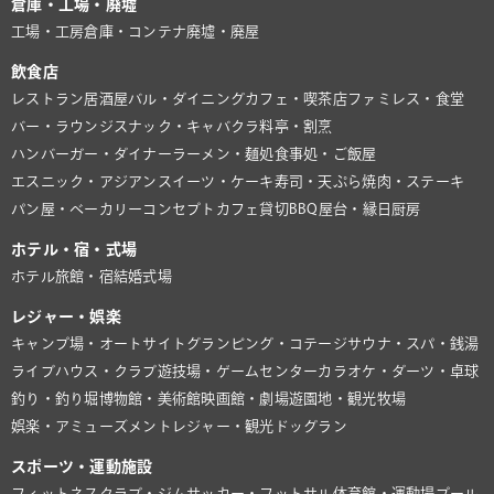
倉庫・工場・廃墟
工場・工房
倉庫・コンテナ
廃墟・廃屋
飲食店
レストラン
居酒屋
バル・ダイニング
カフェ・喫茶店
ファミレス・食堂
バー・ラウンジ
スナック・キャバクラ
料亭・割烹
ハンバーガー・ダイナー
ラーメン・麺処
食事処・ご飯屋
エスニック・アジアン
スイーツ・ケーキ
寿司・天ぷら
焼肉・ステーキ
パン屋・ベーカリー
コンセプトカフェ
貸切BBQ
屋台・縁日
厨房
ホテル・宿・式場
ホテル
旅館・宿
結婚式場
レジャー・娯楽
キャンプ場・オートサイト
グランピング・コテージ
サウナ・スパ・銭湯
ライブハウス・クラブ
遊技場・ゲームセンター
カラオケ・ダーツ・卓球
釣り・釣り堀
博物館・美術館
映画館・劇場
遊園地・観光牧場
娯楽・アミューズメント
レジャー・観光
ドッグラン
スポーツ・運動施設
フィットネスクラブ・ジム
サッカー・フットサル
体育館・運動場
プール