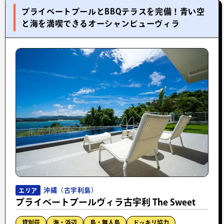
プライベートプールとBBQテラスを完備！青い空
と海を満喫できるオーシャンビューヴィラ
沖縄（古宇利島）
エリア
プライベートプールヴィラ古宇利 The Sweet
貸別荘
海・浜辺
島・無人島
ドッキリ協力