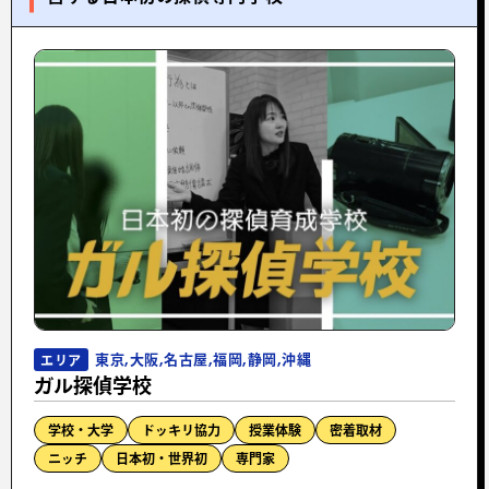
東京,大阪,名古屋,福岡,静岡,沖縄
エリア
ガル探偵学校
学校・大学
ドッキリ協力
授業体験
密着取材
ニッチ
日本初・世界初
専門家