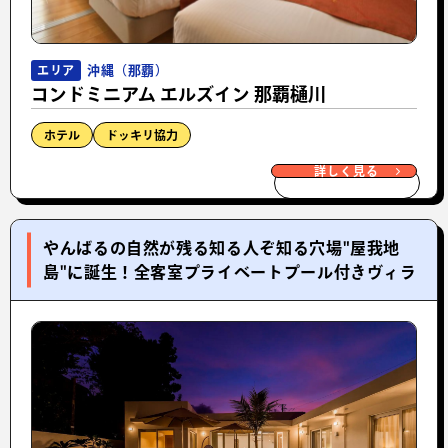
沖縄（那覇）
エリア
コンドミニアム エルズイン 那覇樋川
ホテル
ドッキリ協力
詳しく見る
やんばるの自然が残る知る人ぞ知る穴場"屋我地
島"に誕生！全客室プライベートプール付きヴィラ