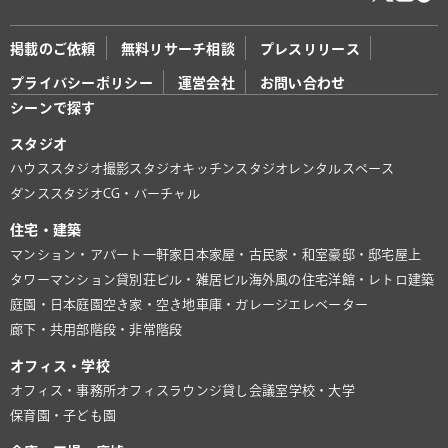
掲載のご依頼
無料リサーチ相談
プレスリリース
プライバシーポリシー
運営会社
お問い合わせ
シーンで探す
スタジオ
ハウススタジオ
撮影スタジオ
キッチンスタジオ
レンタルスペース
ダンススタジオ
CG・バーチャル
住宅・建築
マンション・アパート
一軒家
日本家屋・古民家・和室
豪邸・邸宅
屋上
タワーマンション
貸別荘
ビル・雑居ビル
海外風の住宅
洋館・レトロ建築
庭園・日本庭園
空き家・空き地
車庫・ガレージ
エレベーター
廊下・共用部
階段・非常階段
オフィス・学校
オフィス・事務所
オフィスラウンジ
貸し会議室
学校・大学
保育園・子ども園