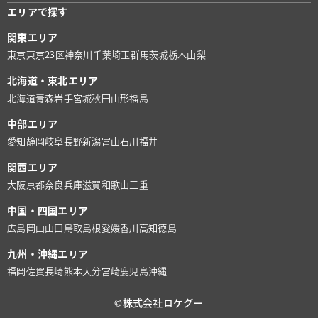
エリアで探す
関東エリア
東京
東京23区
神奈川
千葉
埼玉
群馬
茨城
栃木
山梨
北海道・東北エリア
北海道
青森
岩手
宮城
秋田
山形
福島
中部エリア
愛知
静岡
岐阜
長野
新潟
富山
石川
福井
関西エリア
大阪
京都
奈良
兵庫
滋賀
和歌山
三重
中国・四国エリア
広島
岡山
山口
鳥取
島根
愛媛
香川
高知
徳島
九州・沖縄エリア
福岡
佐賀
長崎
熊本
大分
宮崎
鹿児島
沖縄
©株式会社ロケグー