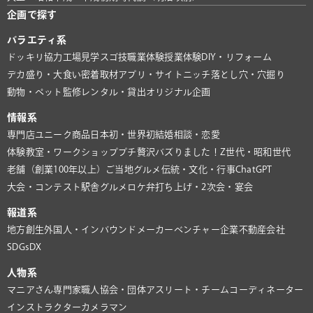
企画で探す
バラエティ系
ドッキリ協力
工場見学
スゴ技
職業体験
授業体験
DIY・リフォーム
デカ盛り・大食い
密着取材
アプリ・サイト
ニッチ
落とし穴・穴掘り
動物・ペット
監修
レンタル・貸出
オリジナル企画
情報系
専門店
ユニーク商品
日本初・世界初
結婚相談・恋愛
体験教室・ワークショップ
プチ贅沢
バズりました！
Z世代・昭和世代
老舗（創業100年以上）
ご当地グルメ
伝統・文化・行事
ChatGPT
大会・コンテスト
駅舎グルメ
ロケ弁
打ち上げ・2次会・宴会
報道系
地方創生
外国人・インバウンド
メーカー
ベンチャー企業
不動産会社
SDGs
DX
人物系
マニアさん
専門家
職人
協会・団体
アスリート・チーム
コーディネーター
インストラクター
カメラマン