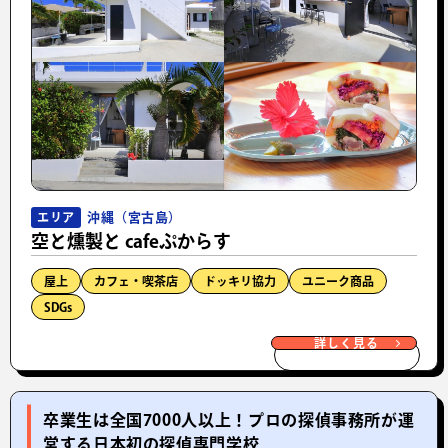
沖縄（宮古島）
エリア
空と燻製と cafeぷからす
屋上
カフェ・喫茶店
ドッキリ協力
ユニーク商品
SDGs
詳しく見る
卒業生は全国7000人以上！プロの探偵事務所が運
営する日本初の探偵専門学校