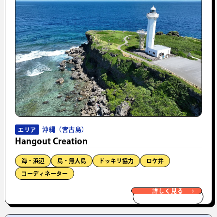
沖縄（宮古島）
エリア
Hangout Creation
海・浜辺
島・無人島
ドッキリ協力
ロケ弁
コーディネーター
詳しく見る